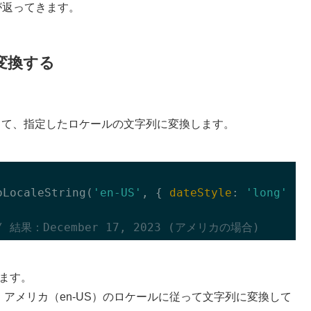
が返ってきます。
変換する
って、指定したロケールの文字列に変換します。
oLocaleString(
'en-US'
, { 
dateStyle
: 
'long'
 });
/ 結果：December 17, 2023 (アメリカの場合)
います。
アメリカ（en-US）のロケールに従って文字列に変換して