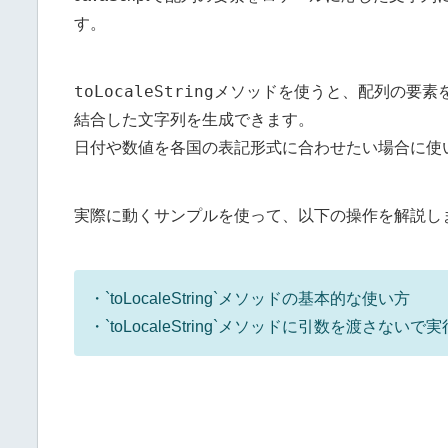
す。
toLocaleString
メソッドを使うと、配列の要素
結合した文字列を生成できます。
日付や数値を各国の表記形式に合わせたい場合に使
実際に動くサンプルを使って、以下の操作を解説し
・`toLocaleString`メソッドの基本的な使い方
・`toLocaleString`メソッドに引数を渡さない