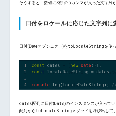
そうすると、数値に3桁ずつカンマが入った文字列
日付をロケールに応じた文字列に
toLocaleString
日付(Dateオブジェクト)を
を使
const
 dates = [
new
Date
const
 localeDateString = dates.t
console
.log(localeDateString); 
/
dates
Date
配列に日付(
)のインスタンスが入って
toLocaleString
配列から
メソッドを呼び出して、