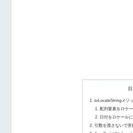
目
toLocaleStrin
配列要素をロケー
日付をロケールに
引数を渡さないで実