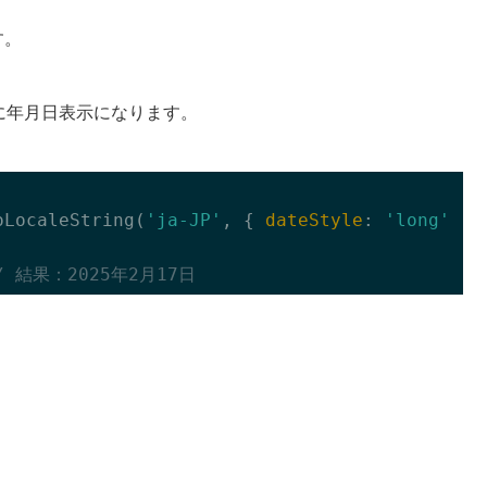
す。
に年月日表示になります。
oLocaleString(
'ja-JP'
, { 
dateStyle
: 
'long'
 });
/ 結果：2025年2月17日