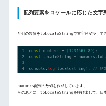
配列要素をロケールに応じた文字
toLocaleString
配列の数値を
で文字列変換して
const
 numbers = [
1234567.89
const
 localeString = numbers.toL
console.
log
(localeString); 
// 結果
numbers
配列の数値を作成しています。
toLocaleString
そのあとに、
を呼び出して、日