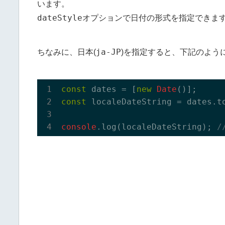
います。
dateStyle
オプションで日付の形式を指定できま
ja-JP
ちなみに、日本(
)を指定すると、下記のよう
const
 dates = [
new
Date
const
 localeDateString = dates.t
console
.log(localeDateString); 
/