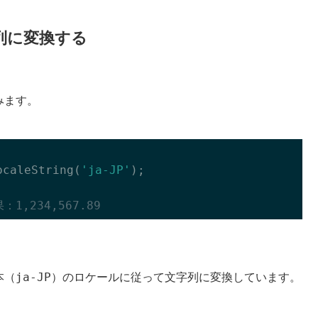
列に変換する
みます。
ocaleString(
'ja-JP'
);

：1,234,567.89
ja-JP
本（
）のロケールに従って文字列に変換しています。