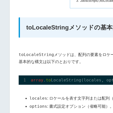
JavaScriptのtoL
toLocaleStringメソッドの
toLocaleString
メソッドは、配列の要素をロケ
基本的な構文は以下のとおりです。
array
.
to
LocaleString(
locales
, 
op
locales
: ロケールを表す文字列または配列
options
: 書式設定オプション（省略可能）