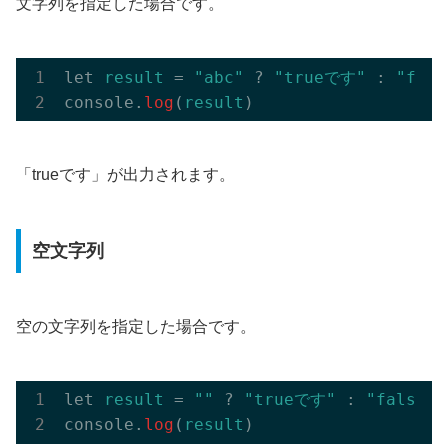
文字列を指定した場合です。
let 
result
 = 
"abc"
 ? 
"trueです"
 : 
"fal
console.
log
(
result
「trueです」が出力されます。
空文字列
空の文字列を指定した場合です。
let 
result
 = 
""
 ? 
"trueです"
 : 
"falseで
console.
log
(
result