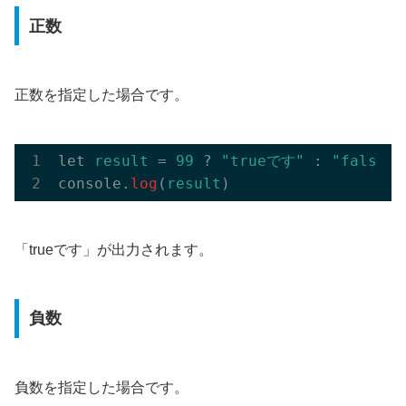
正数
正数を指定した場合です。
let 
result
 = 
99
 ? 
"trueです"
 : 
"falseで
console.
log
(
result
「trueです」が出力されます。
負数
負数を指定した場合です。