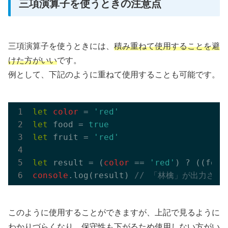
三項演算子を使うときの注意点
三項演算子を使うときには、
積み重ねて使用することを避
けた方がいい
です。
例として、下記のように重ねて使用することも可能です。
let
color
 = 
'red'
let
 food = 
true
let
 fruit = 
'red'
let
 result = (
color
 == 
'red'
) ? ((food
console
.log(result) 
// 「林檎」が出力され
このように使用することができますが、上記で見るように
わかりづらくなり、保守性も下がるため使用しない方がい