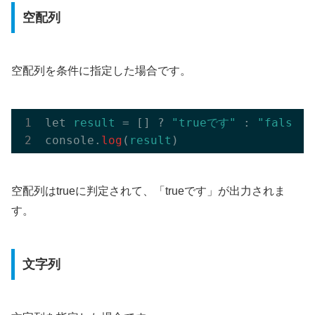
空配列
空配列を条件に指定した場合です。
let 
result
 = [] ? 
"trueです"
 : 
"falseで
console.
log
(
result
空配列はtrueに判定されて、「trueです」が出力されま
す。
文字列