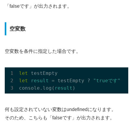
「falseです」が出力されます。
空変数
空変数を条件に指定した場合です。
let
let
result
 = testEmpty ? 
"trueです"
 : 
"
console.log(
result
何も設定されていない変数はundefinedになります。
そのため、こちらも「falseです」が出力されます。