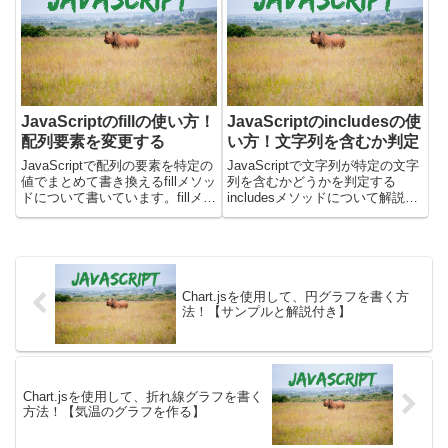
です。Enterキーを無...
ベントとは？・selectイベン...
JavaScriptのfillの使い方！
JavaScriptのincludesの使
配列要素を変更する
い方！文字列を含むか判定
JavaScriptで配列の要素を特定の
JavaScriptで文字列が特定の文字
値でまとめて書き換えるfillメソッ
列を含むかどうかを判定する
ドについて書いています。fillメソ
includesメソッドについて解説し
ッドを使うと、配列の一部または
ます。includesメソッドを使う
全体を同じ値で上書きすることが
と、文字列の中に指定した文字列
でき、配列の初期化や特定範囲の
が含まれているかどうかを簡単に
要素変更に便利です。実際に動く
チェックできます。文字列処理を
サンプル...
行う際に、...
Chart.jsを使用して、円グラフを書く方
法！【サンプルと解説付き】
Chart.jsを使用して、折れ線グラフを書く
方法！【気温のグラフを作る】