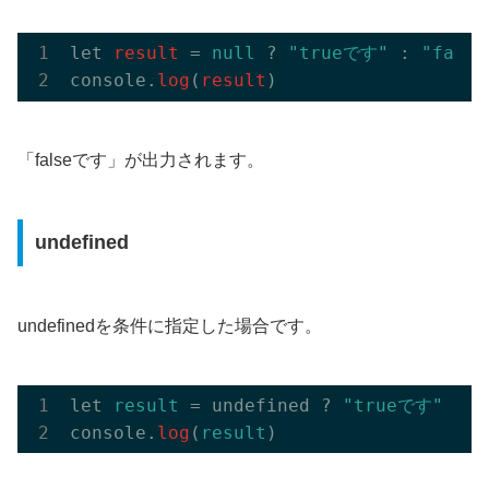
let 
result
 = 
null
 ? 
"trueです"
 : 
"fals
console.
log
(
result
「falseです」が出力されます。
undefined
undefinedを条件に指定した場合です。
let 
result
 = undefined ? 
"trueです"
 : 
"
console.
log
(
result