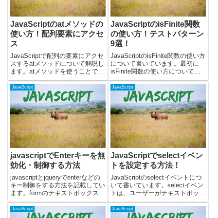
JavaScriptのatメソッドの
JavaScriptのisFinite関数
使い方！配列要素にアクセ
の使い方！テストパターン
ス
9選！
JavaScriptで配列の要素にアクセ
JavaScriptのisFinite関数の使い方
スするatメソッドについて解説し
について書いています。最初に
ます。atメソッドを使うことで、
isFinite関数の使い方について解
正のインデックスだけでなく負の
説しています。その後に、いろい
インデックスを使って配列の要素
ろな値を渡して、動作を確認して
JavaScript
JavaScript
にアクセスできるようになり、コ
みました。isFinite関数の使い方
ードがより簡潔になります。実際
isFinite関数を使う...
に動くサンプルを...
javascriptでEnterキーを無
JavaScriptでselectイベン
効化・制御する方法
トを設定する方法！
javascriptとjqueryでenterなどの
JavaScriptのselectイベントにつ
キー制御をする方法を記載してい
いて書いています。selectイベン
ます。formのテキストボックスで
トは、ユーザーがテキストボック
enterを押した場合に勝手に
スやテキストエリアで文字列を選
submitされるような現象に対応で
択したときに発生します。下記に
JavaScript
JavaScript
きます。検証した環境はchrome
ついて書いています。・selectイ