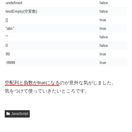
undefined
false
testEmpty(空変数)
false
[]
true
“abc”
true
“”
false
0
false
99
true
-9999
true
空配列と負数がtrueになる
のが意外な気がしました。
気をつけて使っていきたいところです。
JavaScript