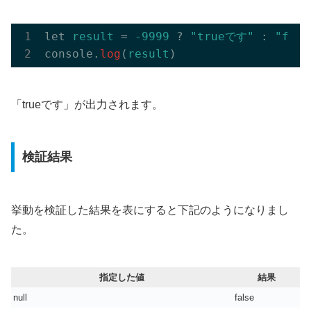
let 
result
 = 
-9999
 ? 
"trueです"
 : 
"fal
console.
log
(
result
「trueです」が出力されます。
検証結果
挙動を検証した結果を表にすると下記のようになりまし
た。
指定した値
結果
null
false