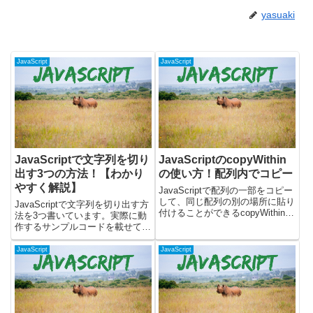
yasuaki
JavaScript
JavaScript
JavaScriptで文字列を切り
JavaScriptのcopyWithin
出す3つの方法！【わかり
の使い方！配列内でコピー
やすく解説】
JavaScriptで配列の一部をコピー
して、同じ配列の別の場所に貼り
JavaScriptで文字列を切り出す方
付けることができるcopyWithinメ
法を3つ書いています。実際に動
ソッドについて書いています。元
作するサンプルコードを載せて、
の配列を直接変更するため、効率
挙動を詳しく解説しています。こ
的な操作が可能です。実際に動く
の記事では下記のメソッドを使用
JavaScript
JavaScript
サンプルを使って、以下の操作を
した、文字列の切り出しについて
解説します...
書いています。・sliceメソッ
ド・substri...