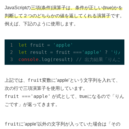
JavaScriptの
三項(条件)演算子は、条件が正しい(true)かを
判断して２つのどちらかの値を返してくれる演算子
です。
例えば、下記のように使用します。
let
 fruit = 
'apple'
let
 result = fruit ===
'apple'
 ? 
'りんご
console
.log(result) 
// 出力結果「りんごで
fruit
上記では、
変数に’apple’という文字列を入れて、
次の行で三項演算子を使用しています。
fruit ==='apple'
が式として、trueになるので「りん
ごです」が返ってきます。
fruit
に’apple’以外の文字列が入っていた場合は「その