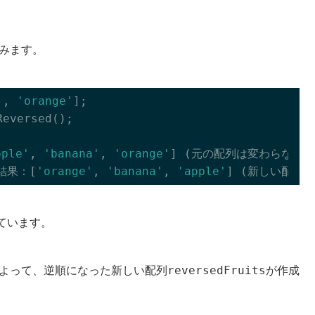
みます。
'
, 
'orange'
];

eversed();

pple'
, 
'banana'
, 
'orange'
] (元の配列は変わらない)

 結果：[
'orange'
, 
'banana'
, 
'apple'
ています。
reversedFruits
よって、逆順になった新しい配列
が作成