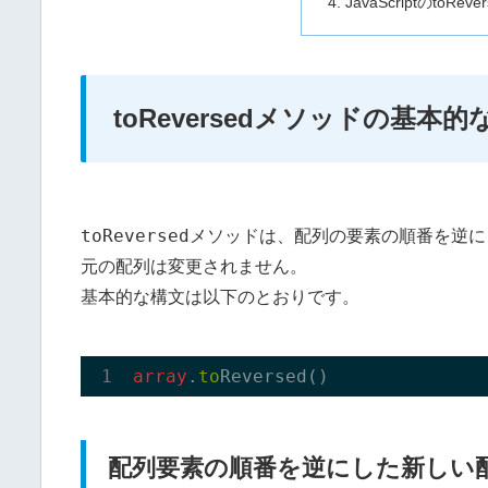
JavaScriptのto
toReversedメソッドの基本
toReversed
メソッドは、配列の要素の順番を逆に
元の配列は変更されません。
基本的な構文は以下のとおりです。
array
.
to
Reversed()
配列要素の順番を逆にした新しい