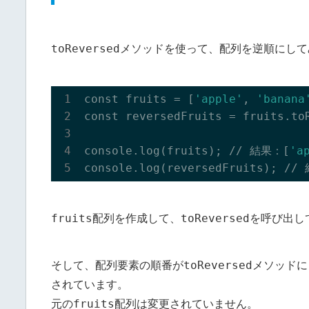
toReversed
メソッドを使って、配列を逆順にして
const fruits = [
'apple'
, 
'banana
const reversedFruits = fruits.toR
console.log(fruits); // 結果：[
'a
console.log(reversedFruits); //
fruits
toReversed
配列を作成して、
を呼び出し
toReversed
そして、配列要素の順番が
メソッドに
されています。
fruits
元の
配列は変更されていません。