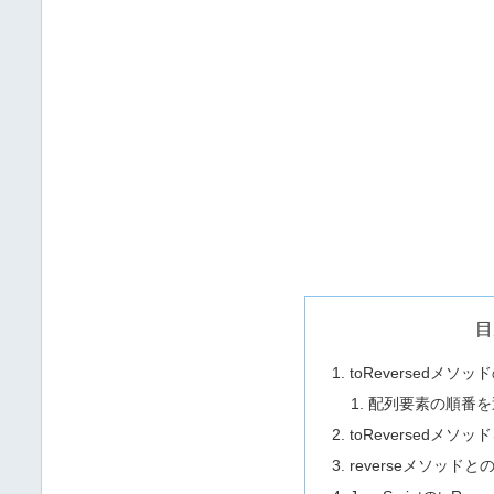
目
toReversedメ
配列要素の順番を
toReversedメソ
reverseメソッドと