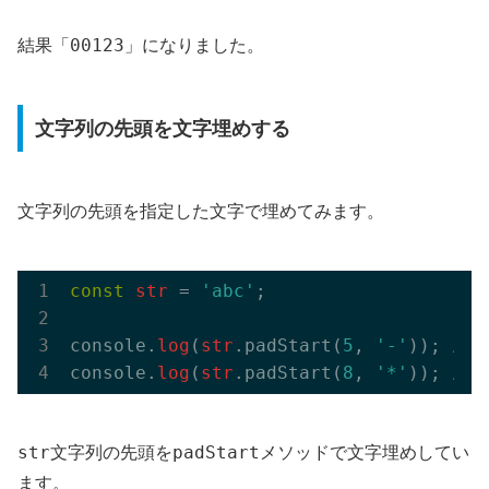
00123
結果「
」になりました。
文字列の先頭を文字埋めする
文字列の先頭を指定した文字で埋めてみます。
const
str
 = 
'abc'
;

console.
log
(
str
.padStart(
5
, 
'-'
)); 
//
console.
log
(
str
.padStart(
8
, 
'*'
)); 
// 
str
padStart
文字列の先頭を
メソッドで文字埋めしてい
ます。