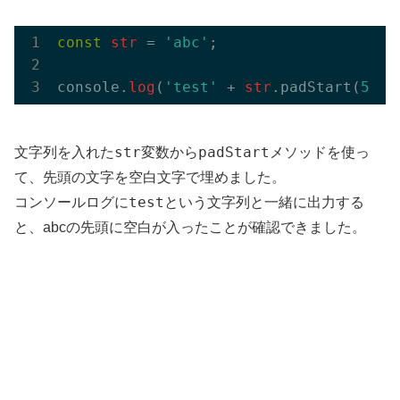
const
str
 = 
'abc'
;

console.
log
(
'test'
 + 
str
.padStart(
5
));
str
padStart
文字列を入れた
変数から
メソッドを使っ
て、先頭の文字を空白文字で埋めました。
test
コンソールログに
という文字列と一緒に出力する
と、abcの先頭に空白が入ったことが確認できました。