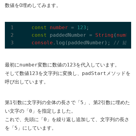
数値を0埋めしてみます。
const
number
 = 
123
;

const
 paddedNumber = 
String
(
number
console
.log(paddedNumber); 
// 結果：
number
123
最初に
変数に数値の
を代入しています。
123
padStart
そして数値
を文字列に変換し、
メソッドを
呼び出しています。
5
第1引数に文字列の全体の長さで「
」、第2引数に埋めた
0
い文字の「
」を指定しました。
0
これで、先頭に「
」を繰り返し追加して、文字列の長さ
5
を「
」にしています。