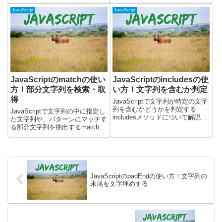
使うと、文字列の指定したインデ
とパイ(pie)チャートが描けるよう
ックス（位置）にある文字を簡単
です。Chart.jsは現時点での最新
JavaScript
JavaScript
に取得できます。文字列から特定
版のバージョン3.7.1を使用して
の文字だけを取り出したい場合に
います。Chart.js...
便利です。実際に...
JavaScriptのmatchの使い
JavaScriptのincludesの使
方！部分文字列を検索・取
い方！文字列を含むか判定
得
JavaScriptで文字列が特定の文字
列を含むかどうかを判定する
JavaScriptで文字列の中に指定し
includesメソッドについて解説し
た文字列や、パターンにマッチす
ます。includesメソッドを使う
る部分文字列を抽出するmatchメ
と、文字列の中に指定した文字列
ソッドについて書いています。
が含まれているかどうかを簡単に
matchメソッドを使うと、文字列
チェックできます。文字列処理を
の中から特定の文字列やパターン
行う際に、...
に合致する部分を簡単に取り出す
ことができます...
JavaScriptのpadEndの使い方！文字列の
末尾を文字埋めする