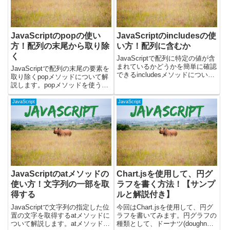
JavaScriptのpopの使い
JavaScriptのincludesの使
方！配列の末尾から取り除
い方！配列に含むか
く
JavaScriptで配列に特定の値が含
まれているかどうかを簡単に確認
JavaScriptで配列の末尾の要素を
できるincludesメソッドについて
取り除くpopメソッドについて解
書いています。includesメソッド
説します。popメソッドを使う
を使うと、配列内に指定した要素
と、配列から最後の要素を取り除
が存在するかどうかをboolean値
き、その要素を返します。実際に
JavaScript
JavaScript
（trueまたはfalse）...
動くサンプルを使って、以下の操
作を解説します。・`pop`メソッ
ドの基本的な使...
JavaScriptのatメソッドの
Chart.jsを使用して、円グ
使い方！文字列の一部を取
ラフを書く方法！【サンプ
得する
ルと解説付き】
JavaScriptで文字列の指定した位
今回はChart.jsを使用して、円グ
置の文字を取得するatメソッドに
ラフを書いてみます。円グラフの
ついて解説します。atメソッドを
種類として、ドーナツ(doughnut)