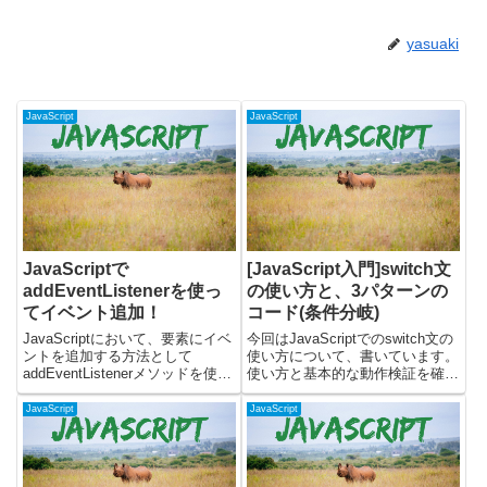
yasuaki
JavaScript
JavaScript
JavaScriptで
[JavaScript入門]switch文
addEventListenerを使っ
の使い方と、3パターンの
てイベント追加！
コード(条件分岐)
JavaScriptにおいて、要素にイベ
今回はJavaScriptでのswitch文の
ントを追加する方法として
使い方について、書いています。
addEventListenerメソッドを使う
使い方と基本的な動作検証を確認
方法があります。この記事では、
した後に、3パターンのサンプル
addEventListenerメソッドを使用
コードを書いています。
JavaScript
JavaScript
してイベントを追加する方法につ
JavaScript入門シリーズの前回
いて解説します。この方法...
は、JavaScriptの配列について書
きま...