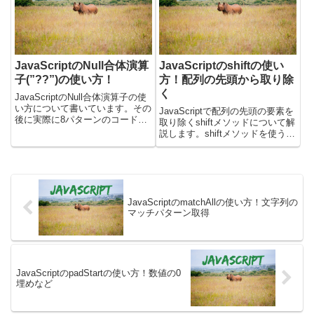
(`&...
JavaScriptのNull合体演算
JavaScriptのshiftの使い
子(”??”)の使い方！
方！配列の先頭から取り除
く
JavaScriptのNull合体演算子の使
い方について書いています。その
JavaScriptで配列の先頭の要素を
後に実際に8パターンのコードで
取り除くshiftメソッドについて解
動作を検証した結果を書きまし
説します。shiftメソッドを使う
た。Null合体演算子の使い方は？
と、配列から最初の要素を取り除
JavaScriptのNull合体演算子は、
き、その要素を返します。実際に
nullか判断して、nullだ...
動くサンプルを使って、以下の操
作を解説します。・`shift`メソッ
ド...
JavaScriptのmatchAllの使い方！文字列の
マッチパターン取得
JavaScriptのpadStartの使い方！数値の0
埋めなど