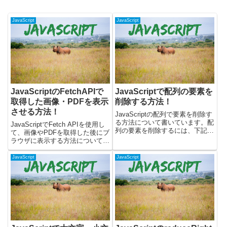
JavaScript
JavaScript
JavaScriptのFetchAPIで
JavaScriptで配列の要素を
取得した画像・PDFを表示
削除する方法！
させる方法！
JavaScriptの配列で要素を削除す
る方法について書いています。配
JavaScriptでFetch APIを使用し
列の要素を削除するには、下記の
て、画像やPDFを取得した後にブ
方法で削除することができま
ラウザに表示する方法について書
す。・deleteを使う・popメソッ
いています。簡単なサンプルコー
ドを使う・shiftメソッドを使う・
ドを用意して試してみました。
JavaScript
JavaScript
spliceメソッドを使う・filter...
Fetch APIでファイルを取得した
後にwindow.openを使用し...