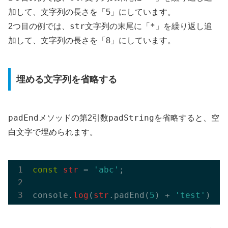
加して、文字列の長さを「5」にしています。
str
*
2つ目の例では、
文字列の末尾に「
」を繰り返し追
加して、文字列の長さを「8」にしています。
埋める文字列を省略する
padEnd
padString
メソッドの第2引数
を省略すると、空
白文字で埋められます。
const
str
 = 
'abc'
;

console.
log
(
str
.padEnd(
5
) + 
'test'
); 
/