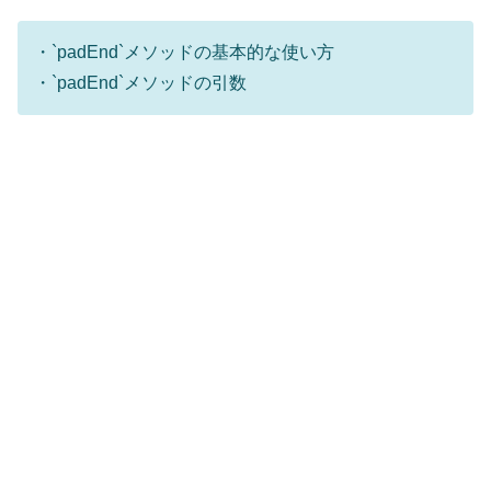
・`padEnd`メソッドの基本的な使い方
・`padEnd`メソッドの引数