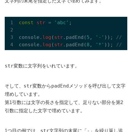
文字列の末尾を指定した文字で埋めてみます。
const
str
 = 
'abc'
;

console.
log
(
str
.padEnd(
5
, 
'-'
)); 
// 結
console.
log
(
str
.padEnd(
8
, 
'*'
)); 
// 結
str
変数に文字列をいれています。
str
padEnd
そして、
変数から
メソッドを呼び出して文字
埋めしています。
第1引数には文字の長さを指定して、足りない部分を第2
引数に指定した文字で埋めています。
str
-
1つ目の例では、
文字列の末尾に「
」を繰り返し追