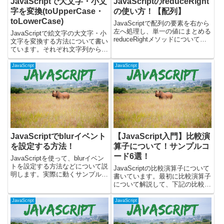
JavaScriptで大文字・小文
JavaScriptのreduceRight
字を変換(toUpperCase・
の使い方！【配列】
toLowerCase)
JavaScriptで配列の要素を右から
左へ処理し、単一の値にまとめる
JavaScriptで絵文字の大文字・小
reduceRightメソッドについて書
文字を変換する方法について書い
いています。reduceRightメソッ
ています。それぞれ文字列から、
ドは、配列の要素を順番に処理し
下記のメソッドを使うことで変換
ながら、累積値を更新していく場
することができます。・小文字か
JavaScript
JavaScript
合に便利です。reduceメソ...
ら大文字に変換する時には
toUpperCaseメソッドを使う・大
文字から小文字に...
JavaScriptでblurイベント
【JavaScript入門】比較演
を設定する方法！
算子について！サンプルコ
ード6選！
JavaScriptを使って、blurイベン
トを設定する方法などについて説
JavaScriptの比較演算子について
明します。実際に動くサンプルを
書いています。最初に比較演算子
使いつつ、以下について書いてい
について解説して、下記の比較演
ます。・blurイベントとは？ ・
算子を使用したサンプルコードを
blurイベントをつける方法 ・blur
書きました。・両方の値が同じ
JavaScript
JavaScript
イベントとchangeイベントの...
(==, ===)・両方の値が同じでな
い(!=, !==)・右より左が少ない