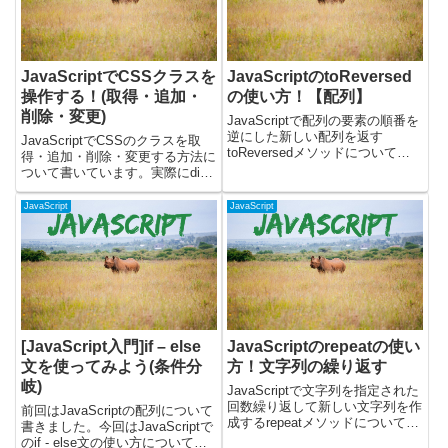
JavaScriptでCSSクラスを
JavaScriptのtoReversed
操作する！(取得・追加・
の使い方！【配列】
削除・変更)
JavaScriptで配列の要素の順番を
逆にした新しい配列を返す
JavaScriptでCSSのクラスを取
toReversedメソッドについて書
得・追加・削除・変更する方法に
いています。toReversedメソッ
ついて書いています。実際にdiv
ドを使うと、元の配列を変更せず
タグのclass属性に対して、下記
に、要素の順番が逆になった新し
のサンプルを書いて動作を確認し
JavaScript
JavaScript
い配列を作成できます。配列の要
てみました。・CSSクラスの取
素を逆順に...
得・CSSクラスの追加・CSSク
ラスの削除・...
[JavaScript入門]if – else
JavaScriptのrepeatの使い
文を使ってみよう(条件分
方！文字列の繰り返す
岐)
JavaScriptで文字列を指定された
回数繰り返して新しい文字列を作
前回はJavaScriptの配列について
成するrepeatメソッドについて解
書きました。今回はJavaScriptで
説します。repeatメソッドを使う
のif - else文の使い方について、