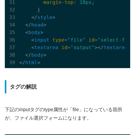
margin-top
: 
10px
;

      }

</
style
>
</
head
>
<
body
>
<
input
type
=
"file"
id
=
"select-file
<
textarea
id
=
"output"
>
</
textarea
>
</
body
>
</
html
>
タグの解説
下記のinputタグのtype属性が「file」になっている箇所
が、ファイル選択フォームになります。