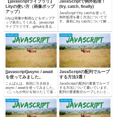
【javascriptライブラリ】
JavaScriptで例外処理！
Lityの使い方（画像ポップ
(try, catch, finally)
アップ）
JavaScriptでtry catchを使って、
例外処理を書く方法についてで
Lityは画像や動画などをポップア
す。最初にtry catchについて解説
ップ表示してくれる、javascript
して、その次にfinallyについて書
ライブラリです。githubを見ると
いています。try catchの使い方
ファイルが3kbと軽いところを推
try catchを使うと、tryブロック
しているようです。本記事では、
JavaScript
JavaScript
で例...
Lityの使い方と実際に使った場合
のデモページを用意しています。
li...
[javascript]async / await
JavaScriptの配列でループ
を使ってみました。
する方法3選！
こんばんは。前回に引き続き、
JavaScriptの配列の要素でループ
async / awaitを使ってみました。
する方法について書いています。
（こっちが何かを知りたくて遠回
配列の要素数分ループしたいとき
り）コードはnodeを使ってコン
には、下記の構文やメソッドを使
ソールで実行してみています。前
うことができます。・for文・
JavaScript
JavaScript
回：async関数の頭につけること
forEachメソッド・for...of文forで
で、非同期関数を定義できます。
ループするfor文を使うことで...
これをつける...