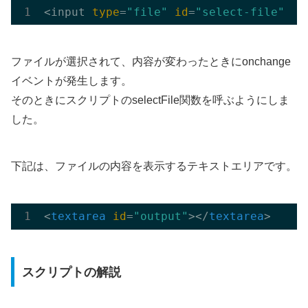
<input 
type
=
"file"
id
=
"select-file"
on
ファイルが選択されて、内容が変わったときにonchange
イベントが発生します。
そのときにスクリプトのselectFile関数を呼ぶようにしま
した。
下記は、ファイルの内容を表示するテキストエリアです。
<
textarea
id
=
"output"
>
</
textarea
>
スクリプトの解説