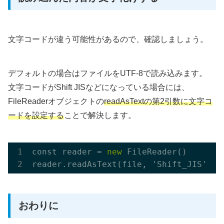
文字コードが違う可能性があるので、確認しましょう。
デフォルトの場合はファイルをUTF-8で読み込みます。
文字コードがShift JISなどになっている場合には、
FileReaderオブジェクトの
readAsTextの第2引数に文字コ
ードを設定する
ことで解決します。
const reader = 
new
FileReader()
reader.read
AsText(
file
, 'Shift_JIS')
おわりに