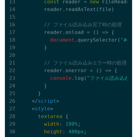
const
 reader = 
new
 FileReader()
        reader.readAsText(file)

// ファイル読み込み完了時の処理
        reader.onload = 
()
 =>
 {

document
.querySelector(
"#out
        }

// ファイル読み込みエラー時の処理
        reader.onerror = 
()
 =>
 {

console
.log(
"ファイル読み込みエ
        }

      }

</
script
>
<
style
>
textarea
 {

width
: 
100%
;

height
: 
400px
;
