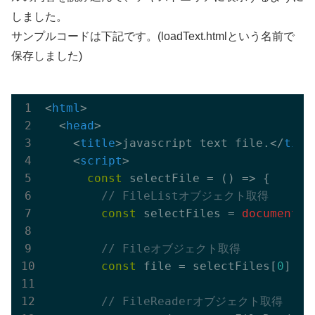
しました。
サンプルコードは下記です。(loadText.htmlという名前で
保存しました)
<
html
>
<
head
>
<
title
>
javascript text file.
</
titl
<
script
>
const
 selectFile = 
()
 =>
 {

// FileListオブジェクト取得
const
 selectFiles = 
document
.q
// Fileオブジェクト取得
const
 file = selectFiles[
0
]

// FileReaderオブジェクト取得