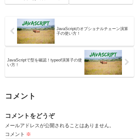
と、文字列の繰り返しを簡単に生
見ていきましょう。最初に
成できます。同じ文字列を複数回
JavaScriptで、if - else文を使用
連結したい場合や、特定のパター
する方法を確認します。その後に
ンを生成...
処理を分岐を使用...
JavaScriptのオプショナルチェーン演算
子の使い方！
JavaScriptで型を確認！typeof演算子の使
い方！
コメント
コメントをどうぞ
メールアドレスが公開されることはありません。
コメント
※