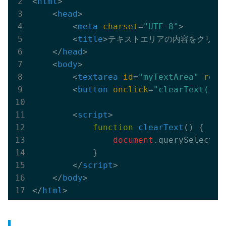
<
html
>
<
head
>
<
meta
charset
=
"UTF-8"
>
<
title
>
テキストエリアの内容をクリア
<
</
head
>
<
body
>
<
textarea
id
=
"myTextArea"
rows
<
button
onclick
=
"clearText()"
>
<
script
>
function
clearText
(
) 
{

document
.querySelector
            }

</
script
>
</
body
>
</
html
>