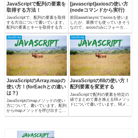
JavaScriptで配列の要素を
[javascript]axiosの使い方
取得する方法！
(nodeコマンドから実行)
JavaScriptで、配列の要素を取得
前回await/asyncでaxiosを使いま
する方法について書いています。
したが、業務でも使っていきそう
配列の要素とキーを取得する方法
なので、axiosのみにフォーカス
と、配列の要素をループする方法
して確認してみました。nodeコ
などについて記載しています。配
マンドで、ターミナルからjsファ
JavaScript
JavaScript
列の要素を取得する要素番号を指
イルを実行して確認しています。
定すると、要素を取得することが
前回：axiosとは？公式githu...
できます。例えば、下...
JavaScriptのArray.mapの
JavaScriptのfillの使い方！
使い方！(forEachとの違い
配列要素を変更する
は？)
JavaScriptで配列の要素を特定の
値でまとめて書き換えるfillメソッ
JavaScriptのmapメソッドの使い
ドについて書いています。fillメソ
方について、書いています。配列
ッドを使うと、配列の一部または
からmapメソッドを呼び出すこと
全体を同じ値で上書きすることが
で、ひとつずつ要素を取り出し
でき、配列の初期化や特定範囲の
て、新しい配列を作成します。前
要素変更に便利です。実際に動く
回はforEachについて、こちらに
サンプル...
記事を書きました。forEachと同
じよう...