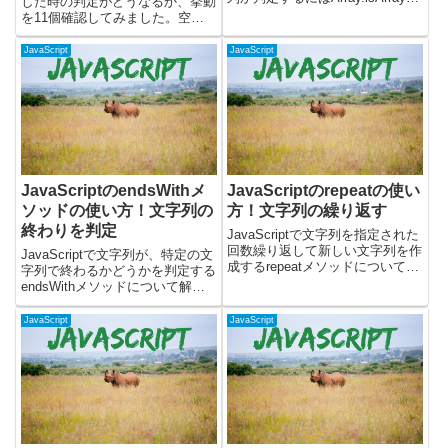
した時の判定がどうなるか、挙動
使うと良いです。Array.isArrayで
を11個確認してみました。空の
配列か判定する変数や値が配列か
配列やオブジェクト、undefined
判定するには、Array.isArrayを使
などを、if文に入れてみて判定が
JavaScript
JavaScript
うことで...
どうなるか試してみました。最後
に試した内容を表にまとめていま
す。nu...
JavaScriptのendsWithメ
JavaScriptのrepeatの使い
ソッドの使い方！文字列の
方！文字列の繰り返す
終わりを判定
JavaScriptで文字列を指定された
回数繰り返して新しい文字列を作
JavaScriptで文字列が、特定の文
成するrepeatメソッドについて解
字列で終わるかどうかを判定する
説します。repeatメソッドを使う
endsWithメソッドについて解説
と、文字列の繰り返しを簡単に生
します。endsWithメソッドを使
成できます。同じ文字列を複数回
うと、文字列の末尾が指定した文
JavaScript
JavaScript
連結したい場合や、特定のパター
字列と一致するかどうかを簡単に
ンを生成...
チェックできます。文字列処理を
行う際に...