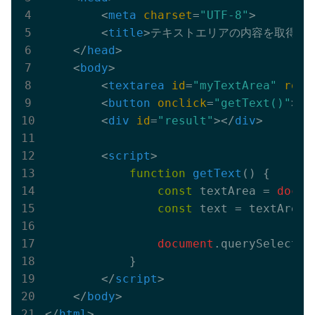
<
meta
charset
=
"UTF-8"
>
<
title
>
テキストエリアの内容を取得
</
</
head
>
<
body
>
<
textarea
id
=
"myTextArea"
rows
<
button
onclick
=
"getText()"
>
内
<
div
id
=
"result"
>
</
div
>
<
script
>
function
getText
(
) 
{

const
 textArea = 
docum
const
 text = textArea.v
document
.querySelector
            }

</
script
>
</
body
>
</
html
>