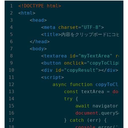
<!DOCTYPE html>
<
html
>
<
head
>
<
meta
charset
=
"UTF-8"
>
<
title
>
内容をクリップボードにコピー
<
</
head
>
<
body
>
<
textarea
id
=
"myTextArea"
rows
<
button
onclick
=
"copyToClipboa
<
div
id
=
"copyResult"
>
</
div
>
<
script
>
async
function
copyToClipb
const
 textArea = 
docum
try
 {

await
 navigator.cl
document
.querySele
                } 
catch
 (err) {

console
.error(
'Fai