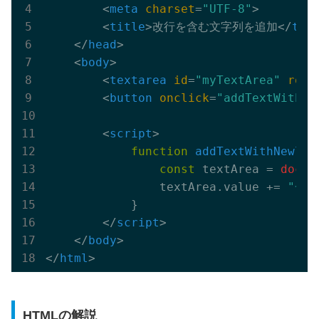
<
meta
charset
=
"UTF-8"
>
<
title
>
改行を含む文字列を追加
</
tit
</
head
>
<
body
>
<
textarea
id
=
"myTextArea"
rows
<
button
onclick
=
"addTextWithNe
<
script
>
function
addTextWithNewlin
const
 textArea = 
docum
                textArea.value += 
"一行
            }

</
script
>
</
body
>
</
html
>
HTMLの解説