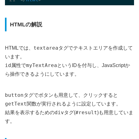
HTMLの解説
textarea
HTMLでは、
タグでテキストエリアを作成して
います。
id
myTextArea
属性で
というIDを付与し、JavaScriptか
ら操作できるようにしています。
button
タグでボタンも用意して、クリックすると
getText
関数が実行されるように設定しています。
div
#result
結果を表示するための
タグ(
)も用意していま
す。