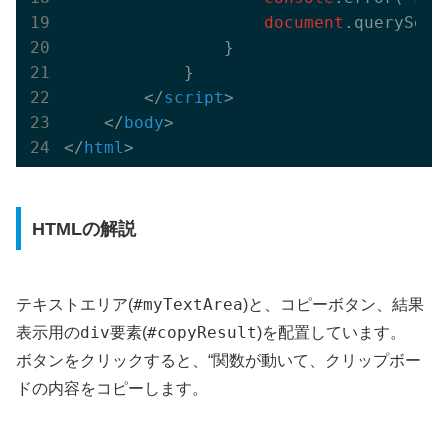
document
.querySele
                }

            }

</
script
>
</
body
>
</
html
>
HTMLの解説
#myTextArea
テキストエリア(
)と、コピーボタン、結果
div
#copyResult
表示用の
要素(
)を配置しています。
ボタンをクリックすると、“関数が動いて、クリップボー
ドの内容をコピーします。