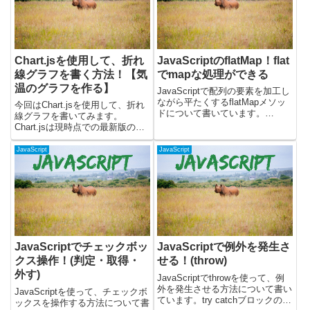
Chart.jsを使用して、折れ
JavaScriptのflatMap！flat
線グラフを書く方法！【気
でmapな処理ができる
温のグラフを作る】
JavaScriptで配列の要素を加工し
ながら平たくするflatMapメソッ
今回はChart.jsを使用して、折れ
ドについて書いています。
線グラフを書いてみます。
flatMapメソッドは、mapメソッ
Chart.jsは現時点での最新版のバ
ドとflatメソッドを組み合わせた
ージョン3.7.1を使用していま
ようなもので、配列の各要素を変
す。少しずつ実装を変えていっ
JavaScript
JavaScript
換し、その結果を1つの新しい配
て、最終的に下記のような折れ線
列にまと...
グラフを作成します。Chart.jsを
使用して、折...
JavaScriptでチェックボッ
JavaScriptで例外を発生さ
クス操作！(判定・取得・
せる！(throw)
外す)
JavaScriptでthrowを使って、例
外を発生させる方法について書い
JavaScriptを使って、チェックボ
ています。try catchブロックの中
ックスを操作する方法について書