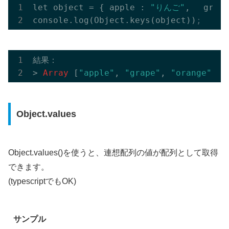
let object = { apple : 
"りんご"
, 　grape
console.log(Object.keys(object))
;
結果：

> 
Array
 [
"apple"
, 
"grape"
, 
"orange"
, 
"
Object.values
Object.values()を使うと、連想配列の値が配列として取得
できます。
(typescriptでもOK)
サンプル