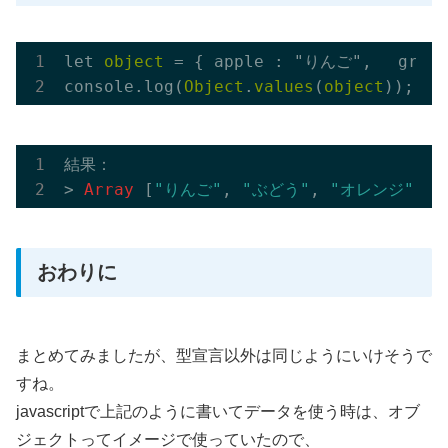
let 
object
 = { apple : "りんご", 　grap
console.log(
Object
.
values
(
object
結果：

> 
Array
 [
"りんご"
, 
"ぶどう"
, 
"オレンジ"
, 
"
おわりに
まとめてみましたが、型宣言以外は同じようにいけそうで
すね。
javascriptで上記のように書いてデータを使う時は、オブ
ジェクトってイメージで使っていたので、