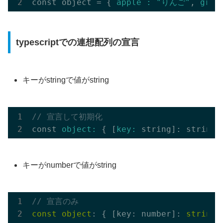
const object = { 
apple :
"りんご"
, 
grap
typescriptでの連想配列の宣言
キーがstringで値がstring
// 宣言して初期化
const 
object:
 { [
key:
 string]: string 
キーがnumberで値がstring
// 宣言のみ
const
object
: { [key: number]: 
string