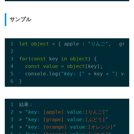
サンプル
let
object
 = { apple : 
"りんご"
, 　grape
for
(
const
 key 
in
object
) {

const
value
 = 
object
[key];

  console.log(
"key: ["
 + key + 
"] valu
結果：

> 
"key: 
[apple]
 value:
[りんご]
"
> 
"key: 
[grape]
 value:
[ぶどう]
"
> 
"key: 
[orange]
 value:
[オレンジ]
"