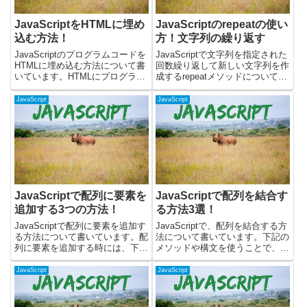
JavaScriptをHTMLに埋め
JavaScriptのrepeatの使い
込む方法！
方！文字列の繰り返す
JavaScriptのプログラムコードを
JavaScriptで文字列を指定された
HTMLに埋め込む方法について書
回数繰り返して新しい文字列を作
いています。HTMLにプログラム
成するrepeatメソッドについて解
を埋め込むにはscriptタグを使い
説します。repeatメソッドを使う
ます。JavaScriptのコードを
と、文字列の繰り返しを簡単に生
JavaScript
JavaScript
HTMLに埋め込むには？HTMLの
成できます。同じ文字列を複数回
中にscriptタグを書いて、...
連結したい場合や、特定のパター
ンを生成...
JavaScriptで配列に要素を
JavaScriptで配列を結合す
追加する3つの方法！
る方法3選！
JavaScriptで配列に要素を追加す
JavaScriptで、配列を結合する方
る方法について書いています。配
法について書いています。下記の
列に要素を追加する時には、下記
メソッドや構文を使うことで、配
のメソッドを使います。・push
列を結合することが可能です。・
メソッド(配列の末尾に要素を追
スプレッド構文・concatメソッ
JavaScript
JavaScript
加)・unshiftメソッド(配列の先頭
ド・pushメソッドそれぞれにつ
に要素を追加)・spliceメソッド
いて、次項から詳しくみていきま
(...
す。スプレッド...