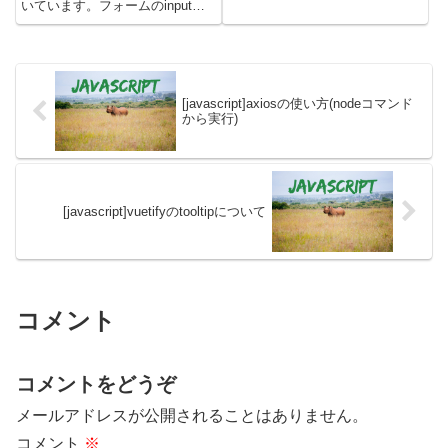
でthrowを使って、例外を発生さ
いています。フォームのinputタ
せることができます。throwの使
グのチェックボックスに対して、
い方について解説した後に、例外
下記の操作を実際にして解説して
オブジェクトを自作する方法に...
います。・チェックボックスのオ
ン・オフ判定・チェックボックス
の現在値を取得す...
[javascript]axiosの使い方(nodeコマンド
から実行)
[javascript]vuetifyのtooltipについて
コメント
コメントをどうぞ
メールアドレスが公開されることはありません。
コメント
※