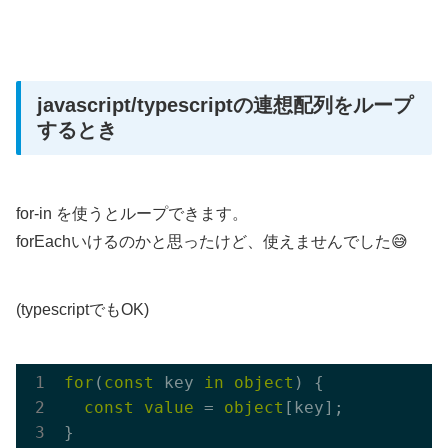
javascript/typescriptの連想配列をループ
するとき
for-in を使うとループできます。
forEachいけるのかと思ったけど、使えませんでした😅
(typescriptでもOK)
for
(
const
 key 
in
object
) {

const
value
 = 
object
[key];
