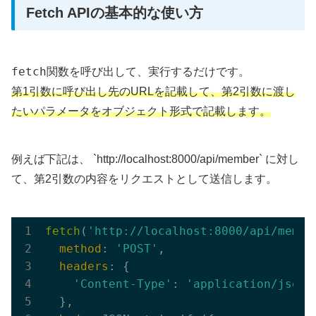
Fetch APIの基本的な使い方
fetch
関数を呼び出して、実行するだけです。
第1引数に呼び出し先のURLを記載して、第2引数に渡し
たいパラメータをオブジェクト形式で記載します。
例えば下記は、 `http://localhost:8000/api/member` に対し
て、第2引数の内容をリクエストとして送信します。
fetch
(
'http://localhost:8000/api/membe
method
: 
'POST'
,

headers
: {

'Content-Type'
: 
'application/json'
  },
