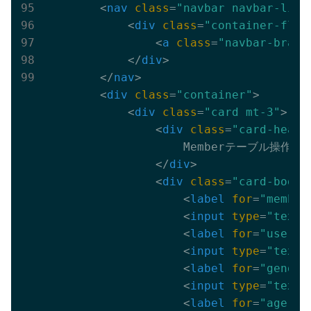
<
nav
class
=
"navbar navbar-ligh
<
div
class
=
"container-flui
<
a
class
=
"navbar-brand
</
div
>
</
nav
>
<
div
class
=
"container"
>
<
div
class
=
"card mt-3"
>
<
div
class
=
"card-heade
                    Memberテーブル操作API
</
div
>
<
div
class
=
"card-body"
<
label
for
=
"member
<
input
type
=
"text"
<
label
for
=
"user_n
<
input
type
=
"text"
<
label
for
=
"gender
<
input
type
=
"text"
<
label
for
=
"age"
c