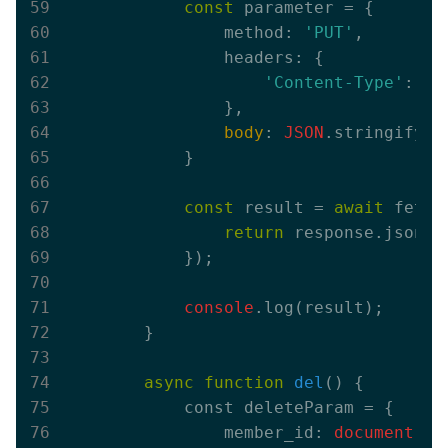
const
 parameter = 
{

                method: 
'PUT'
,

                headers: {

'Content-Type'
: 
'a
                }
,

body
: 
JSON
.stringify(pu
            }

const
 result = 
await
 fetch
return
 response.json();
            }
);

console
.log(result);

        }

async
function
del
(
) 
{

            const deleteParam = {

                member_id:
 document
.qu