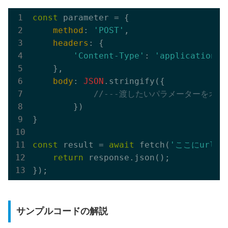
const
 parameter = {

method
: 
'POST'
,

headers
: {

'Content-Type'
: 
'application/j
    },

body
: 
JSON
.stringify({

//---渡したいパラメーターをオブ
        })

}

const
 result = 
await
 fetch(
'ここにurlを
return
 response.json();

サンプルコードの解説