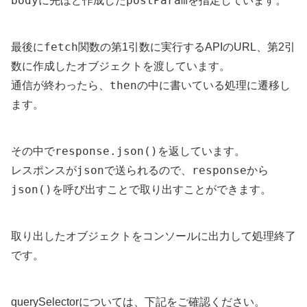
body
postParam
に先ほど作成した
を指定しています。
fetch
最後に
関数の第1引数に実行するAPIのURL、第2引
数に作成したオブジェクトを渡しています。
then
通信が終わったら、
の中に書いている処理に遷移し
ます。
response.json()
その中で
を返しています。
json
response
レスポンスが
で送られるので、
から
json()
を呼び出すことで取り出すことができます。
取り出したオブジェクトをコンソールに出力して処理終了
です。
querySelectorについては、下記をご確認ください。