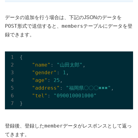
データの追加を行う場合は、下記のJSONのデータを
POST
members
形式で送信すると、
テーブルにデータを登
録できます。
{

"name"
: 
"山田太郎"
,

"gender"
: 
1
,

"age"
: 
25
,

"address"
: 
"福岡県〇〇〇✖︎✖︎✖︎"
,

"tel"
: 
"090010001000"
member
登録後、登録した
データがレスポンスとして返っ
てきます。