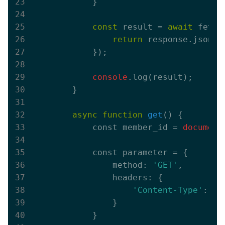
            }

const
 result = 
await
 fetch
return
 response.json();
            }
);

console
.log(result);

        }

async
function
get
(
) 
{

            const member_id =
 document
            const parameter = {

                method: 
'GET'
,

                headers: {

'Content-Type'
: 
'a
                }
            }
