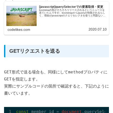
[javascript]querySelectorでの要素取得・変更
bootstrap5系がそろそろリリースされるというニュースを
見ていたんですが、bootstrapからjqueryが削除されるらし
く、理由がjavascriptのクエリセレクタを使うと問題ないか
ら...という一文を見てjavascriptの...
2020.07.10
codelikes.com
GETリクエストを送る
GET
method
形式で送る場合も、同様にして
プロパティに
GET
を指定します。
実際にサンプルコードの箇所で確認すると、下記のように
書いています。
const
 member_id = 
document
.querySelect