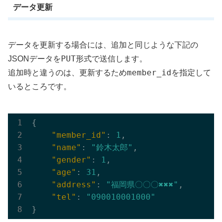
データ更新
データを更新する場合には、追加と同じような下記の
PUT
JSONデータを
形式で送信します。
member_id
追加時と違うのは、更新するため
を指定して
いるところです。
{

"member_id"
: 
1
,

"name"
: 
"鈴木太郎"
,

"gender"
: 
1
,

"age"
: 
31
,

"address"
: 
"福岡県〇〇〇✖︎✖︎✖︎"
,

"tel"
: 
"090010001000"