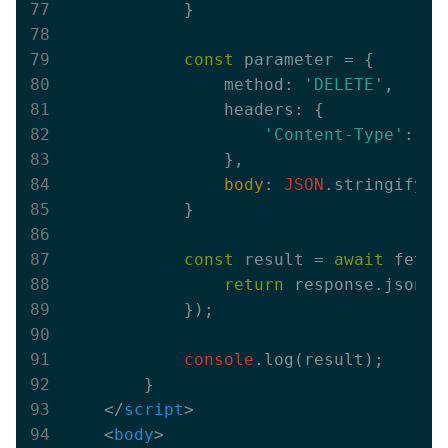
            }
const
 parameter = 
{

                method: 
'DELETE'
,

                headers: {

'Content-Type'
: 
'a
                }
,

body
: 
JSON
.stringify(d
            }

const
 result = 
await
 fetch
return
 response.json();
            }
);

console
.log(result);

        }

</
script
>
<
body
>