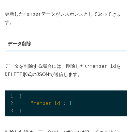
member
更新した
データがレスポンスとして返ってきま
す。
データ削除
member_id
データを削除する場合には、削除したい
を
DELETE
形式のJSONで送信します。
{

"member_id"
: 
1