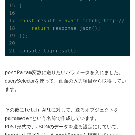
}

const
 result = 
await
 fetch(
'http://loc
return
 response.json();

});

postParam
変数に送りたいパラメータを入れました。
querySelectorを使って、画面の入力項目から取得してい
ます。
fetch API
その後に
に対して、送るオブジェクトを
parameter
という名前で作成しています。
POST
形式で、JSONのデータを送る設定にしていて、