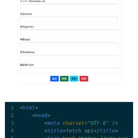
<
html
>
<
head
>
<
meta
charset
=
"UTF-8"
 />
<
title
>
fetch api
</
title
>