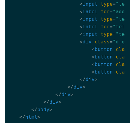
<
input
type
=
"text"
<
label
for
=
"addres
<
input
type
=
"text"
<
label
for
=
"tel"
c
<
input
type
=
"text"
<
div
class
=
"d-grid
<
button
class
=
<
button
class
=
<
button
class
=
<
button
class
=
</
div
>
</
div
>
</
div
>
</
div
>
</
body
>
</
html
>