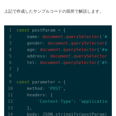
上記で作成したサンプルコードの箇所で解説します。
const
 postParam = {

    name: 
document
.
querySelector
(
'#use
    gender: 
document
.
querySelector
(
'#g
    age: 
document
.
querySelector
(
'#age'
    address: 
document
.
querySelector
(
'#
    tel: 
document
.
querySelector
(
'#tel'
}

const
 parameter = {

    method: 
'POST'
,

    headers: {

'Content-Type'
: 
'application/j
    },

    body: JSON.stringify(postParam)
