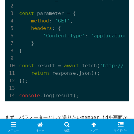
const
 parameter = {

method
: 
'GET'
,

headers
: {

'Content-Type'
: 
'application/j
    }

}

const
 result = 
await
 fetch(
'http://loc
return
 response.json();

});

console
member_id
まず、パラメーターとして送りたい
を画面か
member_id
ら取得して、
変数に入れています。
メニュー
ホーム
検索
トップ
サイドバー