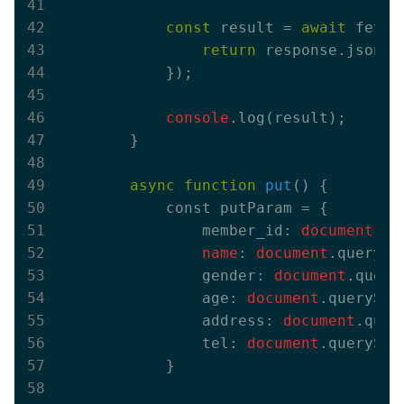
const
 result = 
await
 fetch
return
 response.json();
            }
);

console
.log(result);

        }

async
function
put
(
) 
{

            const putParam = {

                member_id:
 document
.qu
 name
:
 document
.querySe
                gender:
 document
.query
                age:
 document
.querySel
                address:
 document
.quer
                tel:
 document
.querySel
            }