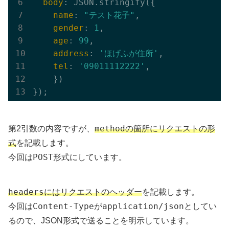
body
: JSON.stringify({

name
: 
"テスト花子"
,

gender
: 
1
,

age
: 
99
,

address
: 
'ほげふが住所'
,

tel
: 
'09011112222'
,

    })

method
第2引数の内容ですが、
の箇所にリクエストの形
式
を記載します。
POST
今回は
形式にしています。
headers
にはリクエストのヘッダー
を記載します。
Content-Type
application/json
今回は
が
としてい
るので、JSON形式で送ることを明示しています。