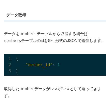
データ取得
members
データを
テーブルから取得する場合は、
members
GET
テーブルのidを
形式のJSONで送信します。
{

"member_id"
: 
1
member
取得した
データがレスポンスとして返ってきま
す。