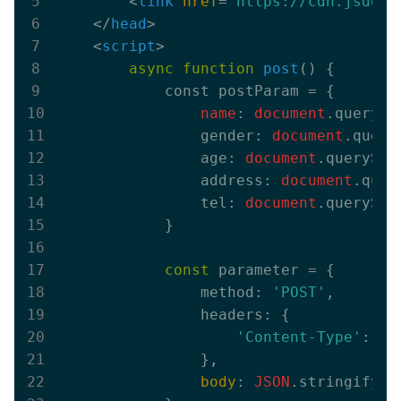
<
link
href
=
"https://cdn.jsdeli
</
head
>
<
script
>
async
function
post
(
) 
{

            const postParam = {

 name
:
 document
.querySe
                gender:
 document
.query
                age:
 document
.querySel
                address:
 document
.quer
                tel:
 document
.querySel
            }
const
 parameter = 
{

                method: 
'POST'
,

                headers: {

'Content-Type'
: 
'a
                }
,

body
: 
JSON
.stringify(p