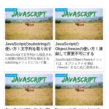
JavaScript
JavaScript
JavaScriptのsubstringの
JavaScriptの
使い方！文字列を取り出す
Object.freezeの使い方！凍
結して変更不可にする
JavaScriptで文字列から指定され
た範囲の部分文字列を抽出する
JavaScriptのObject.freezeメソッ
substringメソッドについて書い
ドは、オブジェクトを凍結
ています。substringメソッドを
（freeze）するために使用されま
使うと、文字列から特定の部分を
す。オブジェクトを凍結すると、
取り出すことができます。文字列
そのオブジェクトは変更不可能に
JavaScript
JavaScript
から特定の部分を抽出したい場合
なります。具体的には、以下の操
に便利...
作ができなくなります。・既存の
プロパ...