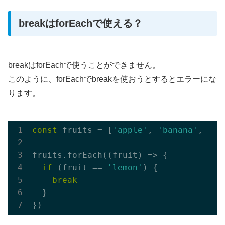
breakはforEachで使える？
breakはforEachで使うことができません。
このように、forEachでbreakを使おうとするとエラーにな
ります。
const
 fruits = [
'apple'
, 
'banana'
, 
'le
fruits.forEach(
(
fruit
) =>
 {

if
 (fruit == 
'lemon'
) {

break
  }
