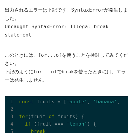
SyntaxError
出力されるエラーは下記です。
が発生しま
した。
Uncaught SyntaxError: Illegal break
statement
for...of
このときには、
を使うことを検討してみてくだ
さい。
for...of
下記のように
でbreakを使ったときには、エラ
ーは発生しません。
const
 fruits = [
'apple'
, 
'banana'
, 
'le
for
(fruit 
of
 fruits) {

if
 (fruit === 
'lemon'
) {

break