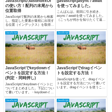
JavaScriptのlastIndexOf
[javascript]async / await
の使い方！配列の末尾から
を使ってみました。
位置取得
こんばんは。前回に引き続き、
async / awaitを使ってみました。
JavaScriptで配列の末尾から検索
（こっちが何かを知りたくて遠回
し、指定した要素が最初に出現す
り）コードはnodeを使ってコン
る位置（インデックス）を取得す
ソールで実行してみています。前
るlastIndexOfメソッドについて
回：async関数の頭につけること
書いています。lastIndexOfメソ
JavaScript
JavaScript
で、非同期関数を定義できます。
ッドを使うと、配列内に同じ要素
これをつける...
が複数存在する場合に、最後に
現...
JavaScriptでkeydownイ
JavaScriptでdragイベン
ベントを設定する方法！
トを設定する方法 ！
(判定・同時押し)
JavaScriptを使って、dragイベン
トを設定する方法について書いて
JavaScriptのkeydownイベントに
います。dragイベントを使うこと
ついてまとめました。下記につい
で、要素がドラッグされていると
て書いています。・keydownイベ
きに何らかの処理ができます。実
ントとは？・keydownイベントの
際に動くサンプルを使いつつ、以
設定方法・keydownでEnterキー
JavaScript
JavaScript
下について書いています。・drag
を判定して処理する方法・
イベント...
keydownで同時押しを判...