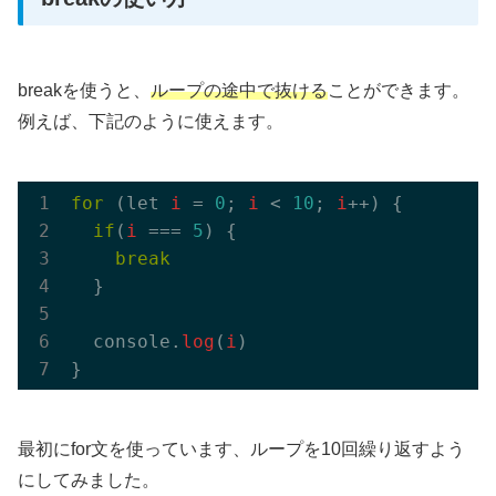
breakを使うと、
ループの途中で抜ける
ことができます。
例えば、下記のように使えます。
for
 (let 
i
 = 
0
; 
i
 < 
10
; 
i
++) {

if
(
i
 === 
5
) {

break
  }

  console.
log
(
i
)

最初にfor文を使っています、ループを10回繰り返すよう
にしてみました。