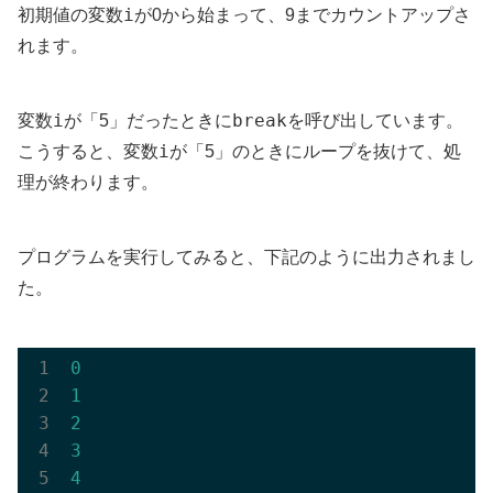
i
初期値の変数
が0から始まって、9までカウントアップさ
れます。
i
break
変数
が「5」だったときに
を呼び出しています。
i
こうすると、変数
が「5」のときにループを抜けて、処
理が終わります。
プログラムを実行してみると、下記のように出力されまし
た。
0
1
2
3
4