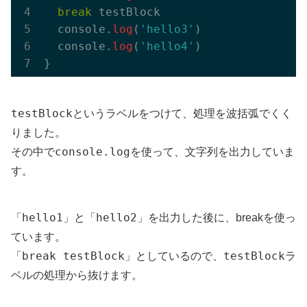
break
 testBlock

  console.
log
(
'hello3'
)

  console.
log
(
'hello4'
)

testBlock
というラベルをつけて、処理を波括弧でくく
りました。
console.log
その中で
を使って、文字列を出力していま
す。
hello1
hello2
「
」と「
」を出力した後に、breakを使っ
ています。
break testBlock
testBlock
「
」としているので、
ラ
ベルの処理から抜けます。