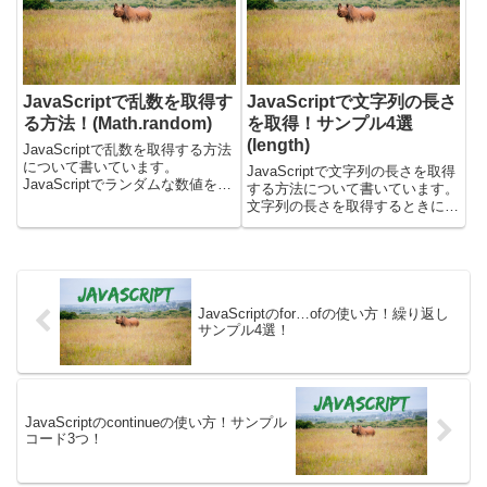
JavaScriptで乱数を取得す
JavaScriptで文字列の長さ
る方法！(Math.random)
を取得！サンプル4選
(length)
JavaScriptで乱数を取得する方法
について書いています。
JavaScriptで文字列の長さを取得
JavaScriptでランダムな数値を取
する方法について書いています。
得したいときには、Math.random
文字列の長さを取得するときに
メソッドを使うと良いです。乱数
は、lengthプロパティにアクセス
を取得する方法乱数を取得したい
すると良いです。lengthで文字数
ときには、Math.randomメソッ...
を取得する文字列の入っている変
数から、lengthプロパティにアク
セス...
JavaScriptのfor…ofの使い方！繰り返し
サンプル4選！
JavaScriptのcontinueの使い方！サンプル
コード3つ！