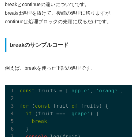
breakとcontinueの違いについてです。
breakは処理を抜けて、後続の処理に移りますが、
continueは処理ブロックの先頭に戻るだけです。
breakのサンプルコード
例えば、breakを使った下記の処理です。
const
 fruits = [
'apple'
, 
'orange'
, 
'gr
for
 (
const
 fruit 
of
 fruits) {

if
 (fruit === 
'grape'
) {

break
  }

console
.log(fruit)
