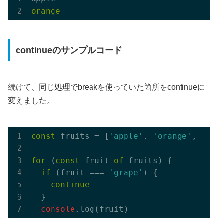
continueのサンプルコード
続けて、同じ処理でbreakを使っていた箇所をcontinueに
変えました。
const
 fruits = [
'apple'
, 
'orange'
, 
'gr
for
 (
const
 fruit 
of
 fruits) {

if
 (fruit === 
'grape'
) {

continue
  }

console
.log(fruit)
