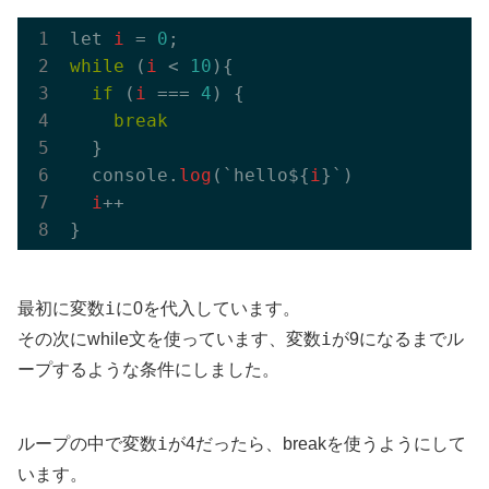
let 
i
 = 
0
while
 (
i
 < 
10
){

if
 (
i
 === 
4
) {

break
  }

  console.
log
(`hello${
i
}`)

i
++

i
最初に変数
に0を代入しています。
i
その次にwhile文を使っています、変数
が9になるまでル
ープするような条件にしました。
i
ループの中で変数
が4だったら、breakを使うようにして
います。