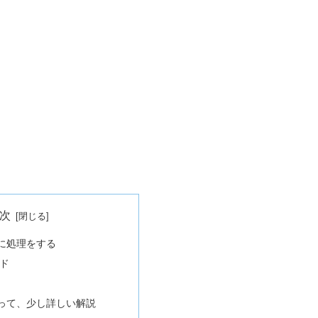
次
に処理をする
ド
って、少し詳しい解説