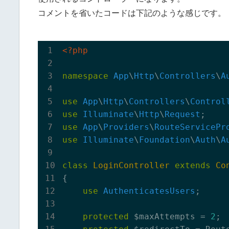
コメントを省いたコードは下記のような感じです。
<?php
namespace
App
\
Http
\
Controllers
\
A
use
App
\
Http
\
Controllers
\
Control
use
Illuminate
\
Http
\
Request
use
App
\
Providers
\
RouteServicePr
use
Illuminate
\
Foundation
\
Auth
\
A
class
LoginController
extends
Co
{

use
AuthenticatesUsers
;

protected
 $maxAttempts = 
2
;
