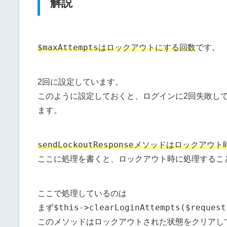
解説
$maxAttempts
はロックアウトにする回数
です。
2回に設定しています。
このように設定しておくと、ログインに2回失敗し
ます。
sendLockoutResponse
メソッドはロックアウト
ここに処理を書くと、ロックアウト時に処理するこ
ここで処理しているのは
$this->clearLoginAttempts($request
まず
このメソッドはロックアウトされた状態をクリアし