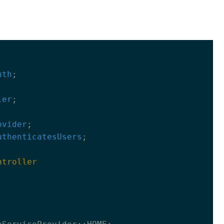
uth
;

ler
ovider
uthenticatesUsers
;

ntroller