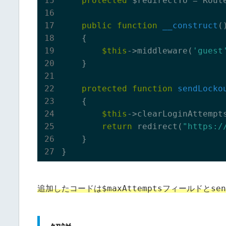
protected
 $redirectTo = Route
public
function
__construct
(
{

$this
->middleware(
'guest
    }

protected
function
sendLocko
{

$this
->clearLoginAttempts
return
 redirect(
"https:/
    }

$maxAttempts
sen
追加したコードは
フィールドと