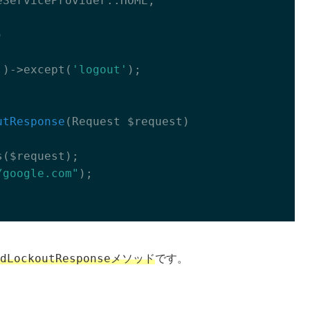
ServiceProvider::HOME;

)
'
)->except(
'logout'
);

utResponse
(Request $request)
($request);

/google.com"
);

dLockoutResponse
メソッド
です。