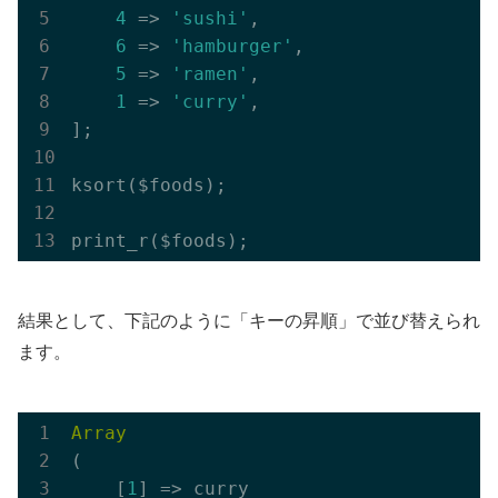
4
 => 
'sushi'
,

6
 => 
'hamburger'
,

5
 => 
'ramen'
,

1
 => 
'curry'
,

];

ksort($foods);

結果として、下記のように「キーの昇順」で並び替えられ
ます。
Array
(

    [
1
] => curry
