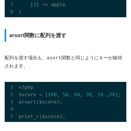
    [
3
] => apple

arsort関数に配列を渡す
asort
配列を渡す場合も、
関数と同じようにキーが維持
されます。
<?php

$score = [
100
, 
50
, 
60
, 
30
, 
10
 ,
20
];

arsort($score);
