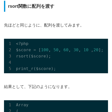
rsort関数に配列を渡す
先ほどと同じように、配列を渡してみます。
<?php

$score = [
100
, 
50
, 
60
, 
30
, 
10
 ,
20
];

rsort($score);

結果として、下記のようになります。
Array

(
