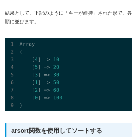
結果として、下記のように「キーが維持」された形で、昇
順に並びます。
Array

(

    [
4
] => 
10
    [
5
] => 
20
    [
3
] => 
30
    [
1
] => 
50
    [
2
] => 
60
    [
0
] => 
100
arsort関数を使用してソートする