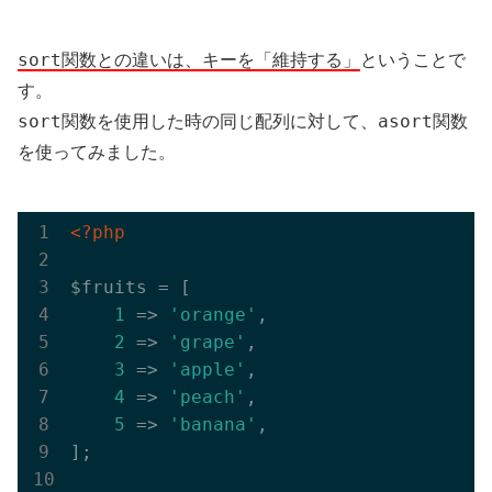
sort
関数との違いは、キーを「維持する」
ということで
す。
sort
asort
関数を使用した時の同じ配列に対して、
関数
を使ってみました。
<?php
$fruits = [

1
 => 
'orange'
,

2
 => 
'grape'
,

3
 => 
'apple'
,

4
 => 
'peach'
,

5
 => 
'banana'
,

];
