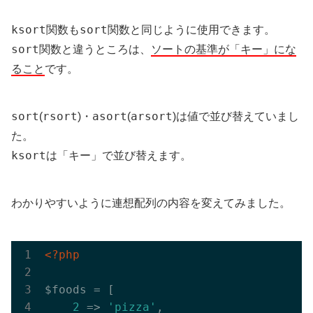
ksort
sort
関数も
関数と同じように使用できます。
sort
関数と違うところは、
ソートの基準が「キー」にな
ること
です。
sort
rsort
asort
arsort
(
)・
(
)は値で並び替えていまし
た。
ksort
は「キー」で並び替えます。
わかりやすいように連想配列の内容を変えてみました。
<?php
$foods = [

2
 => 
'pizza'
,
