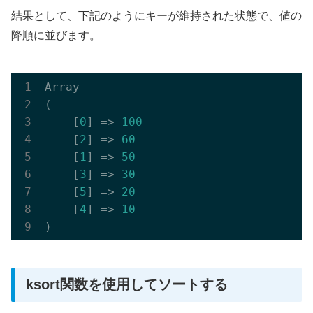
結果として、下記のようにキーが維持された状態で、値の
降順に並びます。
Array

(

    [
0
] => 
100
    [
2
] => 
60
    [
1
] => 
50
    [
3
] => 
30
    [
5
] => 
20
    [
4
] => 
10
ksort関数を使用してソートする