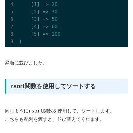
    [
1
] => 
20
    [
2
] => 
30
    [
3
] => 
50
    [
4
] => 
60
    [
5
] => 
100
昇順に並びました。
rsort関数を使用してソートする
rsort
同じように
関数を使用して、ソートします。
こちらも配列を渡すと、並び替えてくれます。