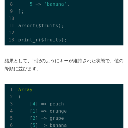
5
 => 
'banana'
,

];

arsort($fruits);

結果として、下記のようにキーが維持された状態で、値の
降順に並びます。
Array
(

    [
4
] => peach

    [
1
] => orange

    [
2
] => grape

    [
5
] => banana
