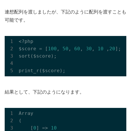
連想配列を渡しましたが、下記のように配列を渡すことも
可能です。
<?php

$score = [
100
, 
50
, 
60
, 
30
, 
10
 ,
20
];

sort($score);

結果として、下記のようになります。
Array

(

    [
0
] => 
10