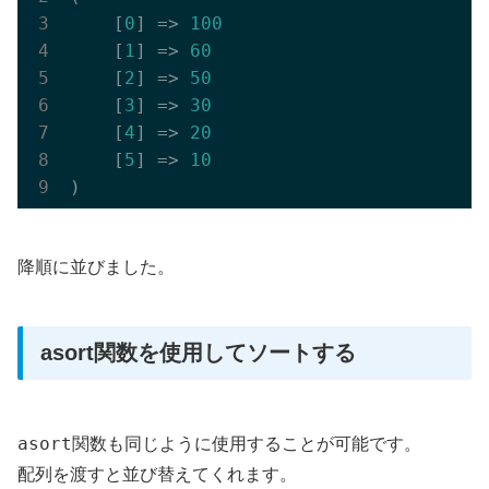
    [
0
] => 
100
    [
1
] => 
60
    [
2
] => 
50
    [
3
] => 
30
    [
4
] => 
20
    [
5
] => 
10
降順に並びました。
asort関数を使用してソートする
asort
関数も同じように使用することが可能です。
配列を渡すと並び替えてくれます。