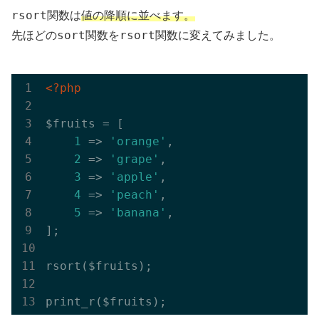
rsort
関数は
値の降順に並べます。
sort
rsort
先ほどの
関数を
関数に変えてみました。
<?php
$fruits = [

1
 => 
'orange'
,

2
 => 
'grape'
,

3
 => 
'apple'
,

4
 => 
'peach'
,

5
 => 
'banana'
,

];

rsort($fruits);
