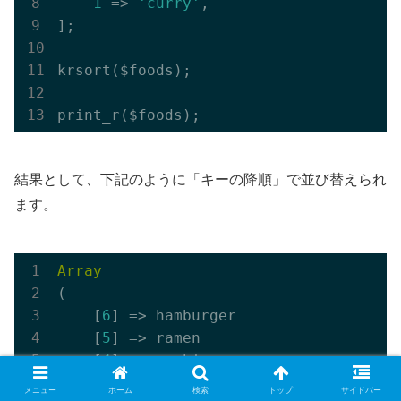
1
 => 
'curry'
,

];

krsort($foods);

結果として、下記のように「キーの降順」で並び替えられ
ます。
Array
(

    [
6
] => hamburger

    [
5
] => ramen

    [
4
] => sushi

    [
2
] => pizza

メニュー
ホーム
検索
トップ
サイドバー