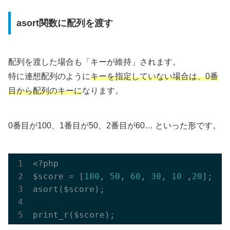
asort関数に配列を渡す
配列を渡した場合も「キーが維持」されます。
特に連想配列のように
キーを指定していない場合は、0番
目から配列のキーに
なります。
0番目が100、1番目が50、2番目が60… といった形です。
<?php

$score = [
100
, 
50
, 
60
, 
30
, 
10
 ,
20
];

asort($score);
