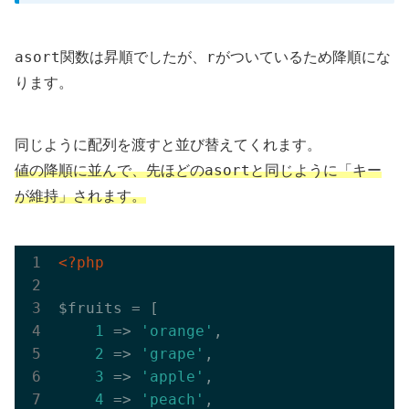
asort
r
関数は昇順でしたが、
がついているため降順にな
ります。
同じように配列を渡すと並び替えてくれます。
asort
値の降順に並んで、先ほどの
と同じように「キー
が維持」されます。
<?php
$fruits = [

1
 => 
'orange'
,

2
 => 
'grape'
,

3
 => 
'apple'
,

4
 => 
'peach'
,
