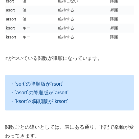
rsort
値
維持しない
降順
asort
値
維持する
昇順
arsort
値
維持する
降順
ksort
キー
維持する
昇順
krsort
キー
維持する
降順
r
がついている関数が降順になっています。
・`sort`の降順版が`rsort`
・`asort`の降順版が`arsort`
・`ksort`の降順版が`krsort`
関数ごとの違いとしては、表にある通り、下記で挙動が変
わってきます。