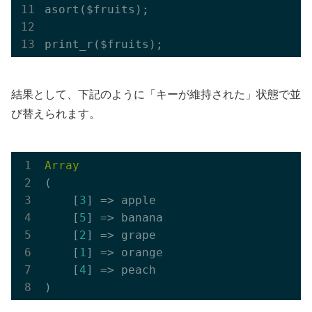
asort($fruits);

結果として、下記のように「キーが維持された」状態で並
び替えられます。
Array
(

    [
3
] => apple

    [
5
] => banana

    [
2
] => grape

    [
1
] => orange

    [
4
] => peach
