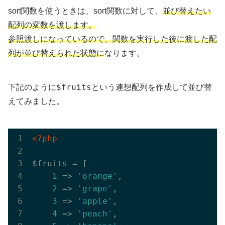
sort関数を使うときは、sort関数に対して、
並び替えたい
配列の変数を渡します。
参照渡しになっているので、関数を実行した後に渡した配
列が並び替えられた状態に
なります。
$fruits
下記のように
という連想配列を作成して並び替
えてみました。
<?php
$fruits = [

1
 => 
'orange'
,

2
 => 
'grape'
,

3
 => 
'apple'
,

4
 => 
'peach'
,
