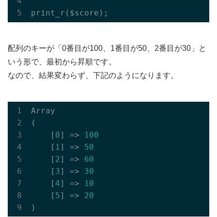
配列のキーが「0番目が100、1番目が50、2番目が30」と
いう形で、最初から昇順です。
なので、結果変わらず、下記のようになります。
Array

(

    [
0
] => 
100
    [
1
] => 
50
    [
2
] => 
60
    [
3
] => 
30
    [
4
] => 
10
    [
5
] => 
20