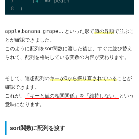
    [
4
] => peach

apple
banana
grape
,
,
… といった形で
値の昇順
で並ぶこ
とが確認できました。
このように配列をsort関数に渡した後は、すぐに並び替え
られて、配列を格納している変数の内容が変わります。
そして、連想配列の
キーが0から振り直されている
ことが
確認できます。
これが、
「キーと値の相関関係」を「維持しない」
という
意味になります。
sort関数に配列を渡す