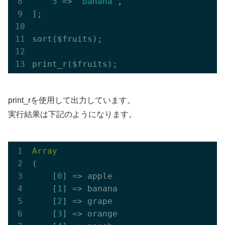
5
 => 
'banana'
,

];

sort($fruits);

print_rを使用して出力しています。
実行結果は下記のようになります。
Array
(

    [
0
] => apple

    [
1
] => banana

    [
2
] => grape

    [
3
] => orange
