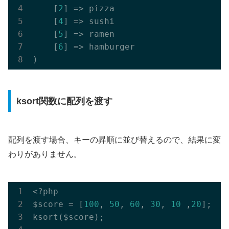
    [
2
] => pizza

    [
4
] => sushi

    [
5
] => ramen

    [
6
] => hamburger

ksort関数に配列を渡す
配列を渡す場合、キーの昇順に並び替えるので、結果に変
わりがありません。
<?php

$score = [
100
, 
50
, 
60
, 
30
, 
10
 ,
20
];

ksort($score);
