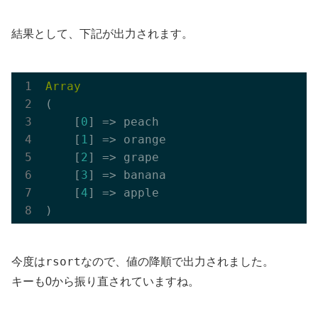
結果として、下記が出力されます。
Array
(

    [
0
] => peach

    [
1
] => orange

    [
2
] => grape

    [
3
] => banana

    [
4
] => apple

rsort
今度は
なので、値の降順で出力されました。
キーも0から振り直されていますね。