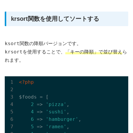
krsort関数を使用してソートする
ksort
関数の降順バージョンです。
krsort
を使用することで、
「キーの降順」で並び替え
ら
れます。
<?php
$foods = [

2
 => 
'pizza'
,

4
 => 
'sushi'
,

6
 => 
'hamburger'
,

5
 => 
'ramen'
,
