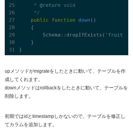
     * 
@return
 void

     */
public
function
down
()
{   

        Schema::dropIfExists(
'fruits'
);
    }   

upメソッドがmigrateをしたときに動いて、テーブルを作
成してくれます。
downメソッドはrollbackをしたときに動いて、テーブルを
削除します。
初期ではidとtimestampしかないので、テーブルを修正し
てカラムを追加します。