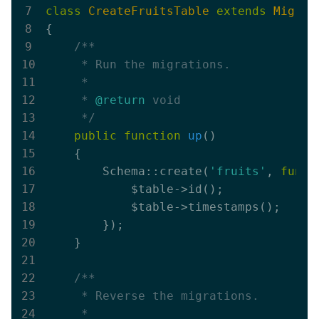
class
CreateFruitsTable
extends
Migrat
{

/** 

     * Run the migrations.

     *

     * 
@return
 void

     */
public
function
up
()
{   

        Schema::create(
'fruits'
, 
funct
            $table->id();

            $table->timestamps();

        }); 

    }   

/** 

     * Reverse the migrations.

     *
