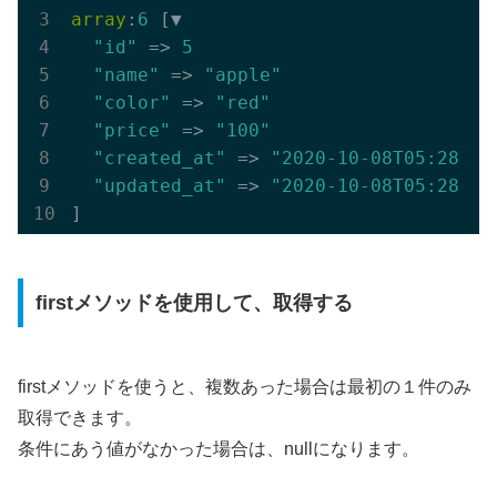
array
:
6
 [▼

"id"
 => 
5
"name"
 => 
"apple"
"color"
 => 
"red"
"price"
 => 
"100"
"created_at"
 => 
"2020-10-08T05:28:37
"updated_at"
 => 
"2020-10-08T05:28:37
firstメソッドを使用して、取得する
firstメソッドを使うと、複数あった場合は最初の１件のみ
取得できます。
条件にあう値がなかった場合は、nullになります。