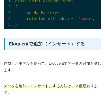
class
Fruit
extends
Model
{ 

    use 
HasFactory
;

protected
 $fillable = [
'nam
e', 
'co
Eloquentで追加（インサート）する
作成したモデルを使って、Eloquentでデータの追加を試し
ます。
データを追加（インサート）する方法は、２種類
ありま
す。