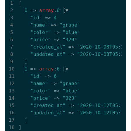
[

0
 => 
array
:
6
 [▼

"id"
 => 
4
"name"
 => 
"grape"
"color"
 => 
"blue"
"price"
 => 
"320"
"created_at"
 => 
"2020-10-08T05:24:
"updated_at"
 => 
"2020-10-08T05:24:
  ]

1
 => 
array
:
6
 [▼

"id"
 => 
6
"name"
 => 
"grape"
"color"
 => 
"blue"
"price"
 => 
"320"
"created_at"
 => 
"2020-10-12T05:11:
"updated_at"
 => 
"2020-10-12T05:11:
  ]
