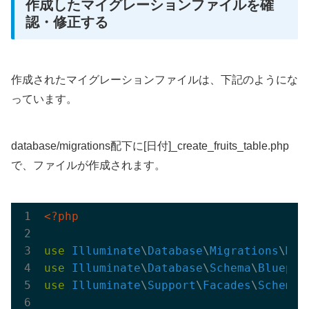
作成したマイグレーションファイルを確
認・修正する
作成されたマイグレーションファイルは、下記のようにな
っています。
database/migrations配下に[日付]_create_fruits_table.php
で、ファイルが作成されます。
<?php
use
Illuminate
\
Database
\
Migrations
\
Mig
use
Illuminate
\
Database
\
Schema
\
Bluepri
use
Illuminate
\
Support
\
Facades
\
Schema
;
