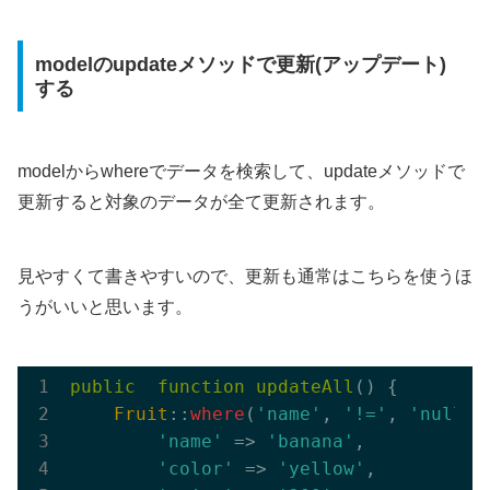
modelのupdateメソッドで更新(アップデート)
する
modelからwhereでデータを検索して、updateメソッドで
更新すると対象のデータが全て更新されます。
見やすくて書きやすいので、更新も通常はこちらを使うほ
うがいいと思います。
public
function
updateAll
() {

Fruit
::
where
(
'name'
, 
'!='
, 
'null'
)
'name'
 => 
'banana'
,

'color'
 => 
'yellow'
,
