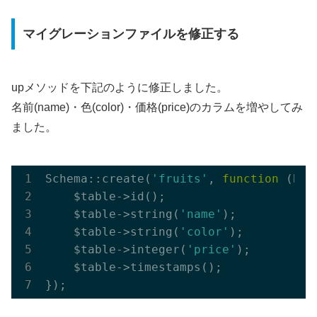
マイグレーションファイルを修正する
upメソッドを下記のように修正しました。
名前(name)・色(color)・価格(price)のカラムを増やしてみ
ました。
Schema::create(
'fruits'
, 
function
(Blu
    $table->id();

    $table->string(
'name'
);

    $table->string(
'color'
);

    $table->integer(
'price'
);

    $table->timestamps();
