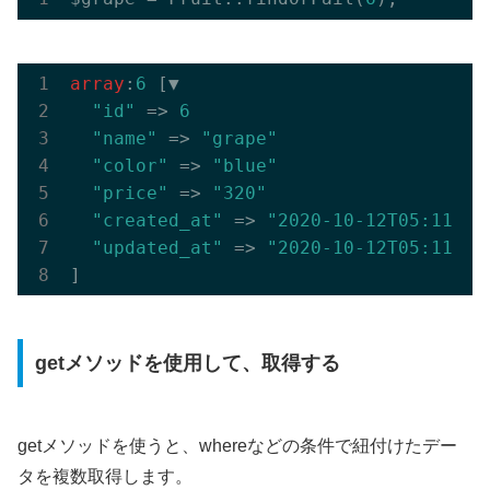
array
:
6
 [▼

"id"
 => 
6
"name"
 => 
"grape"
"color"
 => 
"blue"
"price"
 => 
"320"
"created_at"
 => 
"2020-10-12T05:11:07
"updated_at"
 => 
"2020-10-12T05:11:07
getメソッドを使用して、取得する
getメソッドを使うと、whereなどの条件で紐付けたデー
タを複数取得します。