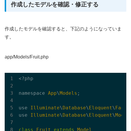
作成したモデルを確認・修正する
作成したモデルを確認すると、下記のようになっていま
す。
app/Models/Fruit.php
<?php

namespace 
App
\
Models
;          

use 
Illuminate
\
Database
\
Eloquent
\
Facto
use 
Illuminate
\
Database
\
Eloquent
\
Model
class
Fruit
extends
Model