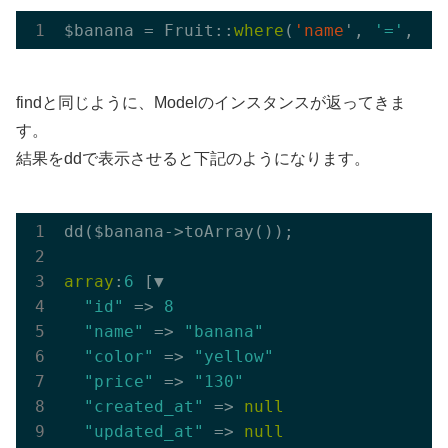
$banana = Fruit::
where
(
'name
', 
'='
, 
'b
findと同じように、Modelのインスタンスが返ってきま
す。
結果をddで表示させると下記のようになります。
dd($banana->toArray());

array
:
6
 [▼

"id"
 => 
8
"name"
 => 
"banana"
"color"
 => 
"yellow"
"price"
 => 
"130"
"created_at"
 => 
null
"updated_at"
 => 
null