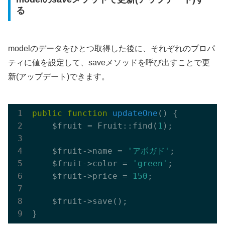
る
modelのデータをひとつ取得した後に、それぞれのプロパ
ティに値を設定して、saveメソッドを呼び出すことで更
新(アップデート)できます。
public
function
updateOne
()
{

    $fruit = Fruit::find(
1
);

    $fruit->name = 
'アボガド'
;

    $fruit->color = 
'green'
;

    $fruit->price = 
150
;

    $fruit->save();
