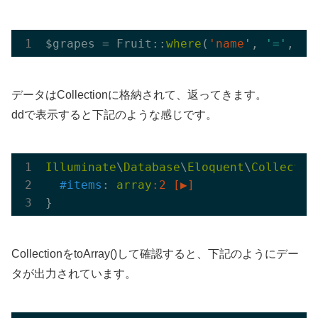
$grapes = Fruit::
where
(
'name
', 
'='
, 
'g
データはCollectionに格納されて、返ってきます。
ddで表示すると下記のような感じです。
Illuminate
\
Database
\
Eloquent
\
Collectio
#items
: 
array
:2
[▶]
CollectionをtoArray()して確認すると、下記のようにデー
タが出力されています。