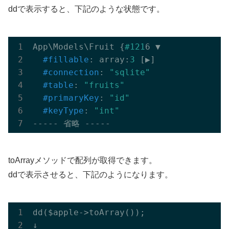
ddで表示すると、下記のような状態です。
App\Models\Fruit {
#121
6 ▼

#fillable
: array:
3
 [▶]

#connection
: 
"sqlite"
#table
: 
"fruits"
#primaryKey
: 
"id"
#keyType
: 
"int"
toArrayメソッドで配列が取得できます。
ddで表示させると、下記のようになります。
dd($apple->toArray());
