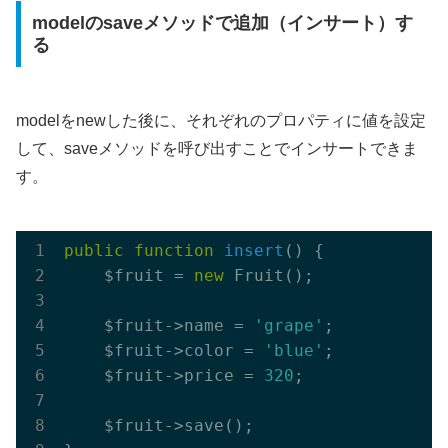
modelのsaveメソッドで追加（インサート）す
る
modelをnewした後に、それぞれのプロパティに値を設定
して、saveメソッドを呼び出すことでインサートできま
す。
public
function
insert
()
{

    $fruit = 
new
 Fruit();

    $fruit->name = 
'grape'
;

    $fruit->color = 
'blue'
;

    $fruit->price = 
320
;

    $fruit->save();
