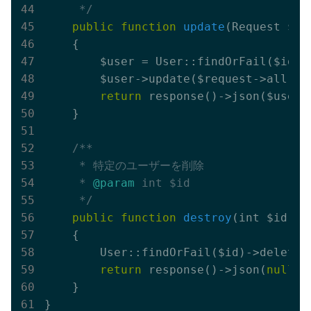
     */
public
function
update
(Request $re
{

        $user = User::findOrFail($id);

        $user->update($request->all());
return
 response()->json($user);
    }

/**

     * 特定のユーザーを削除

     * 
@param
 int $id

     */
public
function
destroy
(int $id)
: 
{

        User::findOrFail($id)->delete()
return
 response()->json(
null
, 
    }
