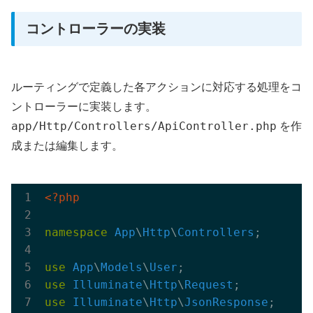
コントローラーの実装
ルーティングで定義した各アクションに対応する処理をコ
ントローラーに実装します。
app/Http/Controllers/ApiController.php
を作
成または編集します。
<?php
namespace
App
\
Http
\
Controllers
;

use
App
\
Models
\
User
use
Illuminate
\
Http
\
Request
use
Illuminate
\
Http
\
JsonResponse
;
