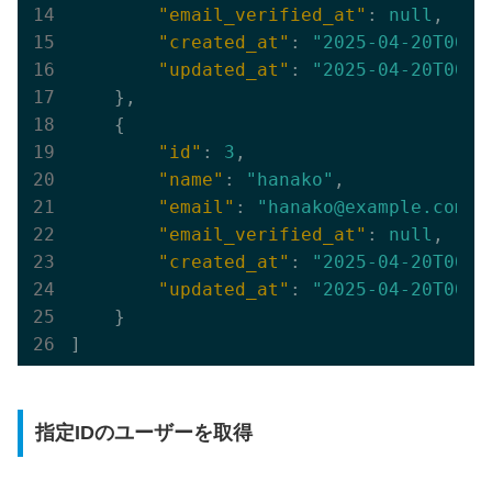
"email_verified_at"
: 
null
,

"created_at"
: 
"2025-04-20T00:5
"updated_at"
: 
"2025-04-20T00:5
    },

    {

"id"
: 
3
,

"name"
: 
"hanako"
,

"email"
: 
"hanako@example.com"
,

"email_verified_at"
: 
null
,

"created_at"
: 
"2025-04-20T00:5
"updated_at"
: 
"2025-04-20T00:5
    }

指定IDのユーザーを取得