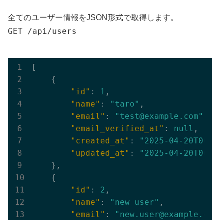
全てのユーザー情報をJSON形式で取得します。
GET /api/users
[

    {

"id"
: 
1
,

"name"
: 
"taro"
,

"email"
: 
"test@example.com"
,

"email_verified_at"
: 
null
,

"created_at"
: 
"2025-04-20T00:2
"updated_at"
: 
"2025-04-20T00:2
    },

    {

"id"
: 
2
,

"name"
: 
"new user"
,

"email"
: 
"new.user@example.com