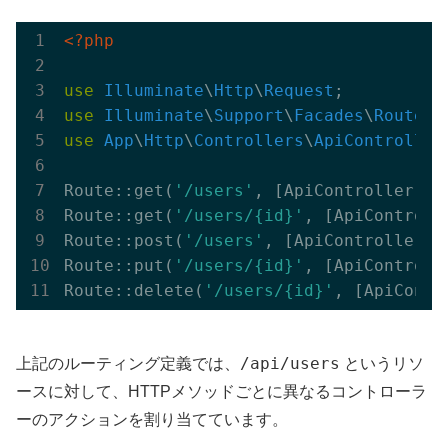
<?php
use
Illuminate
\
Http
\
Request
use
Illuminate
\
Support
\
Facades
\
Route
use
App
\
Http
\
Controllers
\
ApiController
Route::get(
'/users'
, [ApiController::c
Route::get(
'/users/{id}'
, [ApiControll
Route::post(
'/users'
, [ApiController::
Route::put(
'/users/{id}'
, [ApiControll
Route::delete(
'/users/{id}'
, [ApiContr
/api/users
上記のルーティング定義では、
というリソ
ースに対して、HTTPメソッドごとに異なるコントローラ
ーのアクションを割り当てています。