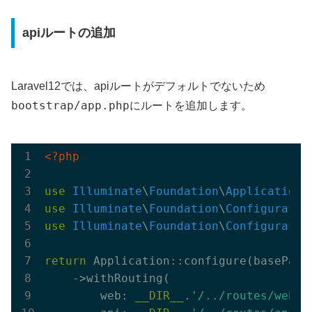
apiルートの追加
Laravel12では、apiルートがデフォルトでないため
bootstrap/app.php
にルートを追加します。
<?php
use
Illuminate
\
Foundation
\
Application
use
Illuminate
\
Foundation
\
Configuratio
use
Illuminate
\
Foundation
\
Configuratio
return
 Application::configure(basePath
    ->withRouting(

        web: 
__DIR__
.
'/../routes/web.p