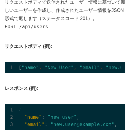
リクエストボディで送信されたユーザー情報に基づいて新
しいユーザーを作成し、作成されたユーザー情報をJSON
形式で返します（ステータスコード 201）。
POST /api/users
リクエストボディ (例):
[
"name"
: 
"New User"
, 
"email"
: 
"new.use
レスポンス (例):
{

"name"
: 
"new user"
,

"email"
: 
"new.user@example.com"
,
