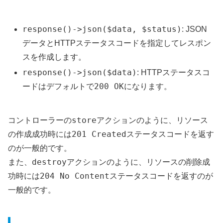
response()->json($data, $status)
: JSON
データとHTTPステータスコードを指定してレスポン
スを作成します。
response()->json($data)
: HTTPステータスコ
200 OK
ードはデフォルトで
になります。
store
コントローラーの
アクションのように、リソース
201 Created
の作成成功時には
ステータスコードを返す
のが一般的です。
destroy
また、
アクションのように、リソースの削除成
204 No Content
功時には
ステータスコードを返すのが
一般的です。