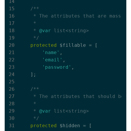
/**

     * The attributes that are mass ass
     *

     * 
@var
 list<string>

     */
protected
 $fillable = [

'name'
,

'email'
,

'password'
,

    ];

/**

     * The attributes that should be hi
     *

     * 
@var
 list<string>

     */
protected
 $hidden = [
