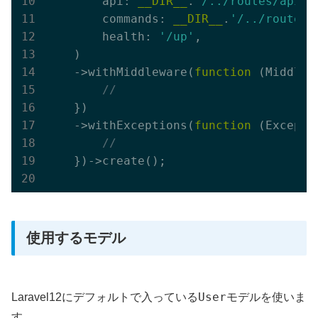
        api: 
__DIR__
.
'/../routes/api.p
        commands: 
__DIR__
.
'/../routes/
        health: 
'/up'
,

    )

    ->withMiddleware(
function
(Middlew
//
    })

    ->withExceptions(
function
(Excepti
//
    })->create();

使用するモデル
User
Laravel12にデフォルトで入っている
モデルを使いま
す。