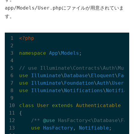
app/Models/User.php
にファイルが用意されていま
す。
<?php
namespace
App
\
Models
;

// use Illuminate\Contracts\Auth\MustV
use
Illuminate
\
Database
\
Eloquent
\
Facto
use
Illuminate
\
Foundation
\
Auth
\
User
as
use
Illuminate
\
Notifications
\
Notifiabl
class
User
extends
Authenticatable
{

/** 
@use
 HasFactory<\Database\Fact
use
HasFactory
, 
Notifiable
;
