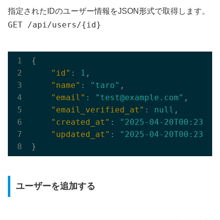
指定されたIDのユーザー情報をJSON形式で取得します。
GET /api/users/{id}
{

"id"
: 
1
,

"name"
: 
"taro"
,

"email"
: 
"test@example.com"
,

"email_verified_at"
: 
null
,

"created_at"
: 
"2025-04-20T00:23:24
"updated_at"
: 
"2025-04-20T00:23:24
ユーザーを追加する