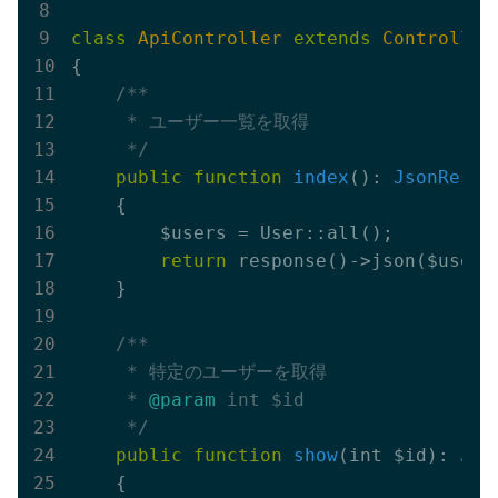
class
ApiController
extends
Controller
{

/**

     * ユーザー一覧を取得

     */
public
function
index
()
: 
JsonRespo
{

        $users = User::all();

return
 response()->json($users)
    }

/**

     * 特定のユーザーを取得

     * 
@param
 int $id

     */
public
function
show
(int $id)
: 
Jso
{
