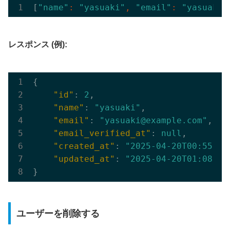
[
"name"
: 
"yasuaki"
, 
"email"
: 
"yasuaki@
レスポンス (例):
{

"id"
: 
2
,

"name"
: 
"yasuaki"
,

"email"
: 
"yasuaki@example.com"
,

"email_verified_at"
: 
null
,

"created_at"
: 
"2025-04-20T00:55:04
"updated_at"
: 
"2025-04-20T01:08:29
ユーザーを削除する