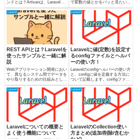
ンドとは？Artisanは、Laravelフ
で変数の値とかをパッと見たいと
レームワークに標準搭載されてい
きに使うddヘルパーについてで
る強力なコマンドラインツールで
す！ddヘルパーとは引数の変数
Laravel
Laravel
す。Laravelプロジェクトのルー
の内容を見やすく表示してくれ
トディレクトリに存在...
て、その場で処理が止まります。
表示したときに関数内部で...
REST APIとは？Laravelを
Laravelに値(定数)を設定す
使ったサンプルと一緒に解
るconfigファイルとヘルパ
説
ーの使い方！
Webアプリケーション開発におい
Laravelのconfigヘルパーの使い方
て、異なるシステム間でデータを
と、configに値を定義する方法に
やり取りするための仕組みとして
ついて記載します。configファイ
REST API（Representational
ルに値を書いておくと、Webアプ
State Transfer Application
リケーション内で定義した固定値
Laravel
Laravel
Programming Interface...
をconfigヘルパーから取得できる
ようになります。掲載してい...
Laravelについての概要と
LaravelのCollection使い
よく使う機能について
方まとめ(追加/削除/含むか