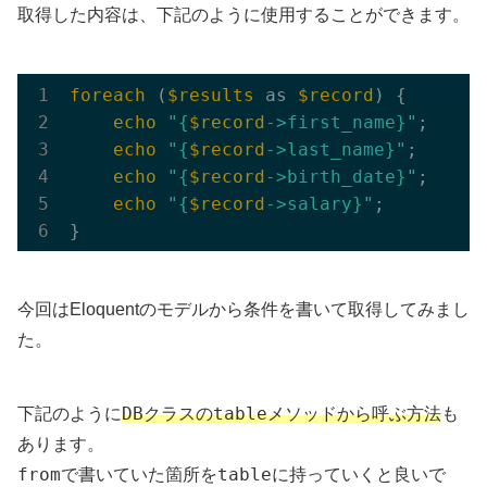
取得した内容は、下記のように使用することができます。
foreach
 (
$results
 as 
$record
) {

echo
"{
$record
->first_name}"
;

echo
"{
$record
->last_name}"
;

echo
"{
$record
->birth_date}"
;

echo
"{
$record
->salary}"
;

今回はEloquentのモデルから条件を書いて取得してみまし
た。
DB
table
下記のように
クラスの
メソッドから呼ぶ方法
も
あります。
from
table
で書いていた箇所を
に持っていくと良いで