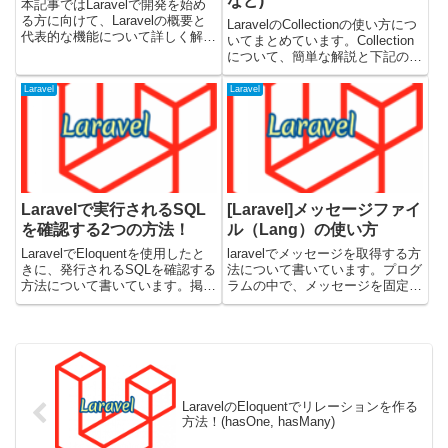
など)
本記事ではLaravelで開発を始め
る方に向けて、Laravelの概要と
LaravelのCollectionの使い方につ
代表的な機能について詳しく解説
いてまとめています。Collection
します。Laravelとは？Laravelは
について、簡単な解説と下記のメ
PHPのWebフレームワークのひ
ソッドを使ってみています。・
とつで、Webアプリケーションを
get・all・add・push・put・
Laravel
Laravel
簡単かつ効率的に開発できる環
where・filter・map・each・
境...
coun...
Laravelで実行されるSQL
[Laravel]メッセージファイ
を確認する2つの方法！
ル（Lang）の使い方
LaravelでEloquentを使用したと
laravelでメッセージを取得する方
きに、発行されるSQLを確認する
法について書いています。プログ
方法について書いています。掲載
ラムの中で、メッセージを固定で
しているコードはLaravelのバー
書くのではなく、resources/lang
ジョン9.0で検証しました。toSql
配下のファイルにまとめていた方
とgetBindingsでSQLを確認する
がメッセージを修正する時にも便
最初にtoSqlメ...
利です。en / jaなどのディレク...
LaravelのEloquentでリレーションを作る
方法！(hasOne, hasMany)