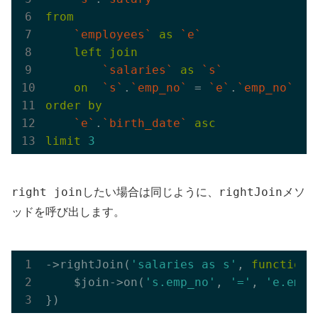
from
`employees`
as
`e`
left
join
`salaries`
as
`s`
on
`s`
.
`emp_no`
 = 
`e`
.
`emp_no`
order
by
`e`
.
`birth_date`
asc
limit
3
right join
rightJoin
したい場合は同じように、
メソ
ッドを呼び出します。
->rightJoin(
'salaries as s'
, 
function
(
    $join->on(
's.emp_no'
, 
'='
, 
'e.emp_