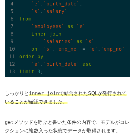
`e`
.
`birth_date`
,

`s`
.
`salary`
from
`employees`
as
`e`
inner
join
`salaries`
as
`s`
on
`s`
.
`emp_no`
 = 
`e`
.
`emp_no`
order
by
`e`
.
`birth_date`
asc
limit
3
inner join
しっかりと
で結合されたSQLが発行されて
いることが確認できました。
get
メソッドを呼ぶと書いた条件の内容で、モデルがコレ
クションに複数入った状態でデータが取得されます。