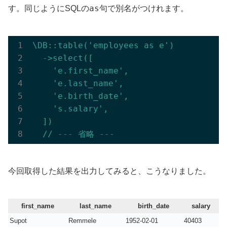
as
す。同じようにSQLの
句で別名がつけれます。
\DB::table('employees
as
e')
  -
>select([
'e.first_name'
,
'e.last_name'
,
'e.birth_date'
,
's.salary'
,
])
//
---
省略
---
今回取得した結果を出力してみると、こうなりました。
first_name
last_name
birth_date
salary
Supot
Remmele
1952-02-01
40403