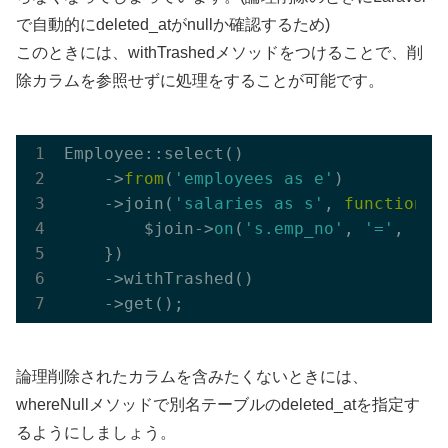
で自動的にdeleted_atがnullか確認するため)
このときには、withTrashedメソッドをつけることで、削
除カラムを参照せずに処理をすることが可能です。
Employee::select
()
    ->
from
(
'employees as e'
)
    ->
join(
'salaries as s'
, 
function
($
        $join->
on
(
's.emp_no'
, 
'='
, 
'e.
    })
    ->
withTrashed
()
    ->
論理削除されたカラムを含みたくないときには、
whereNullメソッドで別名テーブルのdeleted_atを指定す
るようにしましょう。