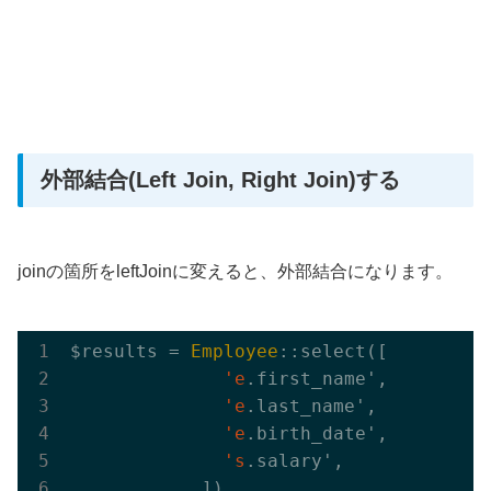
外部結合(Left Join, Right Join)する
joinの箇所をleftJoinに変えると、外部結合になります。
$results = 
Employee
::select([

'e
.first_name',

'e
.last_name',

'e
.birth_date',

's
.salary',

            ])
