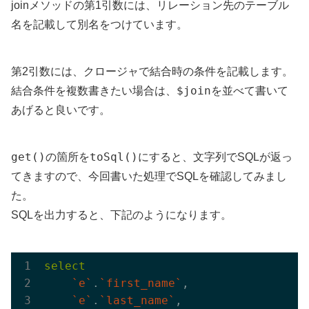
joinメソッドの第1引数には、リレーション先のテーブル
名を記載して別名をつけています。
第2引数には、クロージャで結合時の条件を記載します。
$join
結合条件を複数書きたい場合は、
を並べて書いて
あげると良いです。
get()
toSql()
の箇所を
にすると、文字列でSQLが返っ
てきますので、今回書いた処理でSQLを確認してみまし
た。
SQLを出力すると、下記のようになります。
select
`e`
.
`first_name`
,

`e`
.
`last_name`
,
