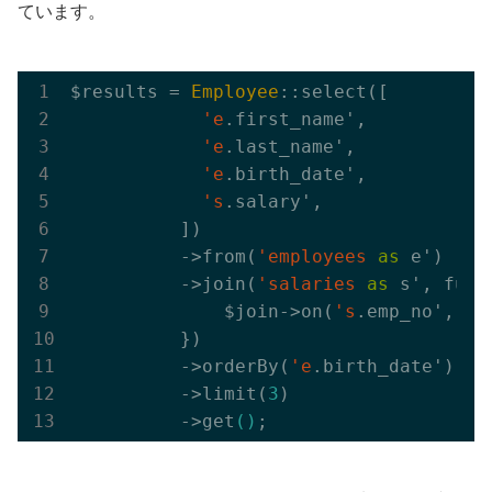
ています。
$results = 
Employee
::select([

'e
.first_name',

'e
.last_name',

'e
.birth_date',

's
.salary',

          ])

          ->from(
'employees
as
 e')

          ->join(
'salaries
as
 s', func
              $join->on(
's
.emp_no', 
'=
          })

          ->orderBy(
'e
.birth_date')

          ->limit(
3
)

          ->get
()