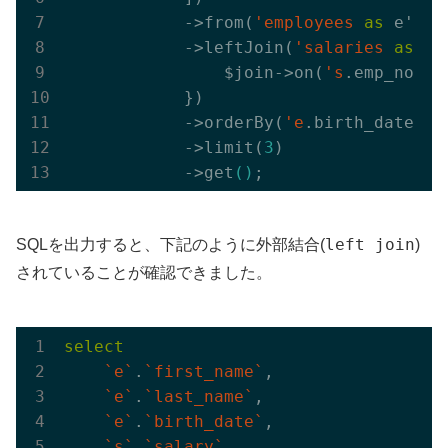
            ->from(
'employees
as
 e')

            ->leftJoin(
'salaries
as
 s'
                $join->on(
's
.emp_no', 
            })

            ->orderBy(
'e
.birth_date')

            ->limit(
3
)

            ->get
()
left join
SQLを出力すると、下記のように外部結合(
)
されていることが確認できました。
select
`e`
.
`first_name`
,

`e`
.
`last_name`
,

`e`
.
`birth_date`
,

`s`
.
`salary`