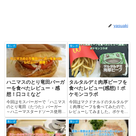
yasuaki
食レポ
食レポ
ハニマスのとり竜田バーガ
タルタルデミ肉厚ビーフを
ーを食べたレビュー・感
食べたレビュー(感想)！ポ
想！口コミなど
ケモンコラボ
今回はモスバーガーで「ハニマス
今回はマクドナルドのタルタルデ
のとり竜田（たつた）バーガー
ミ肉厚ビーフを食べてみたので、
～ハニーマスタードソース使用
レビューしてみました。ポケモン
～」を食べたので、「ハニマスの
30周年バーガーということで、
とり竜田バーガー」の情報をまと
ラインナップされた商品になりま
食レポ
食レポ
めた後にレビューをしていきま
す。結論としては、肉厚感はあま
す。ハニマスのとり竜田バーガー
り感じませんでしたがタルタルソ
とは？「ハニマスのとり竜田バー
ースとビーフパティ、レタスの