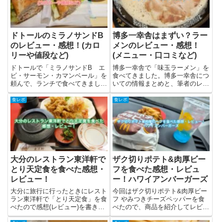
ガー...
相...
ドトールのミラノサンドB
博多一幸舎はまずい？ラー
のレビュー・感想！(カロ
メンのレビュー・感想！
リーや値段など)
(メニュー・口コミなど)
ドトールで「ミラノサンドB エ
博多一幸舎で「味玉ラーメン」を
ビ・サーモン・カマンベール」を
食べてきました。博多一幸舎につ
頼んで、ランチで食べてきまし
いての情報まとめと、筆者のレビ
た！今回は「ミラノサンドB エ
ュー(感想)を載せています。博多
ビ・サーモン・カマンベール」に
一幸舎について博多一幸舎は株式
食レポ
食レポ
ついてと筆者の感想・実食レビュ
会社ウインズジャパンホールディ
ーを書きました。ミラノサンドB
ングスが運営する豚骨ラーメンの
って？ミラノサンドBは「ミラノ
お店。2004年3月に博多一...
サ...
大分のレストラン東洋軒で
ザク切りポテト&肉厚ビー
とり天定食を食べた感想・
フを食べた感想・レビュ
レビュー！
ー！ハワイアンバーガーズ
大分に旅行に行ったときにレスト
今回はザク切りポテト&肉厚ビー
ラン東洋軒で「とり天定食」を食
フ やみつきチーズペッパーを食
べたので感想(レビュー)を書きま
べたので、商品を紹介してレビュ
した。大分に行くときには、大体
ーと感想を書きました。マックフ