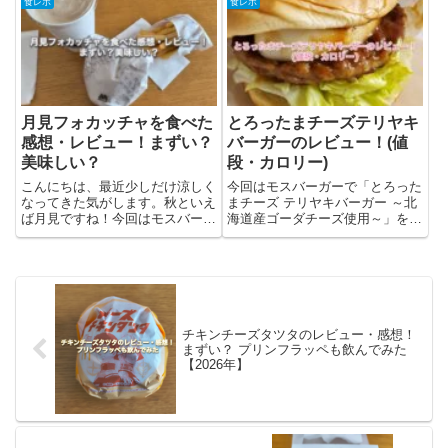
寄らせてもらってとり天をいただ
ィズブルーハワイも一緒に飲んだ
食レポ
食レポ
いています。レストラン東洋軒と
ので、感想を書いてみました。ザ
は？東洋軒は元祖とり天というこ
ク切りポテト&肉厚ビーフ やみつ
とで、とり天を楽しめる中華料...
きチーズペッパーとは？ザク切...
月見フォカッチャを食べた
とろったまチーズテリヤキ
感想・レビュー！まずい？
バーガーのレビュー！(値
美味しい？
段・カロリー)
こんにちは、最近少しだけ涼しく
今回はモスバーガーで「とろった
なってきた気がします。秋といえ
まチーズ テリヤキバーガー ～北
ば月見ですね！今回はモスバーガ
海道産ゴーダチーズ使用～」を食
ーの月見フォカッチャを食べてみ
べたので、「とろったまチーズテ
たので、商品の紹介とレビュー
リヤキバーガー」の情報をまとめ
(感想)を書いています。月見フォ
た後にレビュー(感想)をしていき
カッチャとは？月見フォカッチャ
ます。モスバーガーで買って、持
はモスが販売する期間限定の商
ち帰って食べてみました。「...
品...
チキンチーズタツタのレビュー・感想！
まずい？ プリンフラッペも飲んでみた
【2026年】