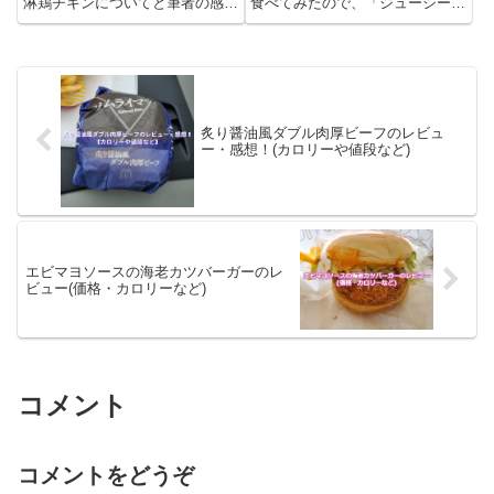
淋鶏チキンについてと筆者の感
食べてみたので、「ジューシーチ
想・レビューを書きました。個人
キン ブラックペッパー」につい
的にはアジアンバーガーシリーズ
てと筆者の感想・レビューを書き
は坦々ダブルビーフが一番でし
ました。ジューシーチキン ブラ
た！油淋鶏チキンって？油淋鶏チ
ックペッパーとは？ジューシーチ
キンはマクドナルドで2023年2...
キン ブラックペッパーはマク
ド...
炙り醤油風ダブル肉厚ビーフのレビュ
ー・感想！(カロリーや値段など)
エビマヨソースの海老カツバーガーのレ
ビュー(価格・カロリーなど)
コメント
コメントをどうぞ