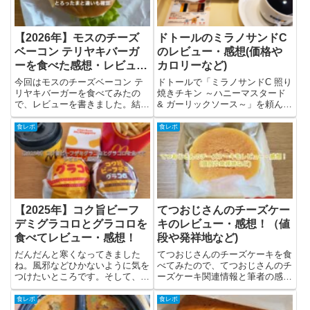
【2026年】モスのチーズ
ドトールのミラノサンドC
ベーコン テリヤキバーガ
のレビュー・感想(価格や
ーを食べた感想・レビュ
カロリーなど)
ー！とろったまと違いも確
今回はモスのチーズベーコン テ
ドトールで「ミラノサンドC 照り
認
リヤキバーガーを食べてみたの
焼きチキン ～ハニーマスタード
で、レビューを書きました。結論
& ガーリックソース～」を頼ん
としては、テリヤキのパティとベ
で、ランチで食べてきました！今
ーコンで、しっかりとお肉の味を
回は「ミラノサンドC 照り焼きチ
食レポ
食レポ
感じれて美味しかったです。チー
キン ～ハニーマスタード & ガー
ズは一枚入っているだけなので、
リックソース～」についてと筆者
チーズ感はあまりないので、チー
の感想・実食レビュー...
ズ...
【2025年】コク旨ビーフ
てつおじさんのチーズケー
デミグラコロとグラコロを
キのレビュー・感想！（値
食べてレビュー・感想！
段や発祥地など)
だんだんと寒くなってきました
てつおじさんのチーズケーキを食
ね。風邪などひかないように気を
べてみたので、てつおじさんのチ
つけたいところです。そして、毎
ーズケーキ関連情報と筆者の感
年のグラコロの季節がやってきま
想・レビューを書きました。てつ
した。去年もグラコロをいただき
おじさんのチーズケーキって？
食レポ
食レポ
ましたが今年はコク旨ビーフデミ
「てつおじさんのチーズケーキ」