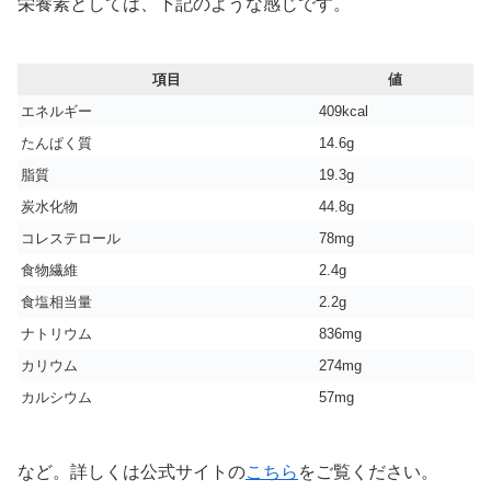
栄養素としては、下記のような感じです。
項目
値
エネルギー
409kcal
たんぱく質
14.6g
脂質
19.3g
炭水化物
44.8g
コレステロール
78mg
食物繊維
2.4g
食塩相当量
2.2g
ナトリウム
836mg
カリウム
274mg
カルシウム
57mg
など。詳しくは公式サイトの
こちら
をご覧ください。