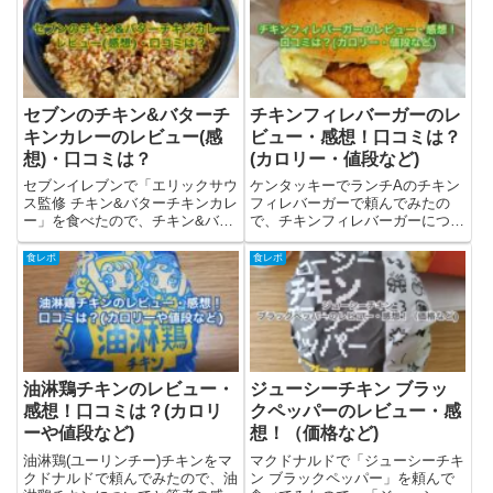
グラコロを食べたので、レビュー
は有限会社バランスが販売するチ
と感想を書きました。いつものグ
ーズケーキ。てつおじさんの店で
ラ...
販売...
セブンのチキン&バターチ
チキンフィレバーガーのレ
キンカレーのレビュー(感
ビュー・感想！口コミは？
想)・口コミは？
(カロリー・値段など)
セブンイレブンで「エリックサウ
ケンタッキーでランチAのチキン
ス監修 チキン&バターチキンカレ
フィレバーガーで頼んでみたの
ー」を食べたので、チキン&バタ
で、チキンフィレバーガーについ
ーチキンカレーについての情報ま
てと筆者の感想・レビューを書き
とめと、レビューを書きます。セ
ました。ランチAのチキンフィレ
食レポ
食レポ
ブンイレブンの「エリックサウス
バーガーとは？チキンフィレバー
監修 チキン&バターチキンカレ
ガーはケンタッキーで発売されて
ー」とは？セブンイレブンで現...
いるハンバーガーです。ランチタ
イ...
油淋鶏チキンのレビュー・
ジューシーチキン ブラッ
感想！口コミは？(カロリ
クペッパーのレビュー・感
ーや値段など)
想！（価格など)
油淋鶏(ユーリンチー)チキンをマ
マクドナルドで「ジューシーチキ
クドナルドで頼んでみたので、油
ン ブラックペッパー」を頼んで