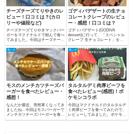
チーズチーズてりやきのレ
ゴディバデザートの生チョ
ビュー！口コミは？(カロ
コレートクレープのレビュ
リーや値段など)
ー・感想！口コミは？
チーズチーズてりやきマックバー
ゴディバデザート(GODIVA
ガーをマクドナルドで頼んで食べ
dessert)に行って、「スペシャル
てみました。今回はチーズチーズ
クレープ 生チョコレート」を食
てりやきについてと筆者のレビュ
べてきました。ゴディバデザート
ー(感想)を書いています。チーズ
についてと、「スペシャルクレー
食レポ
食レポ
チーズてりやきマックバーガーと
プ 生チョコレート」のレビュー
は？チーズチーズてりやきはマク
(感想)を書いています。ゴディバ
ドナルドで2023年3月15...
デザートって？ゴデ...
モスのメンチカツチーズバ
タルタルデミ肉厚ビーフを
ーガーを食べたレビュー・
食べたレビュー(感想)！ポ
感想！
ケモンコラボ
なんだか最近、突然寒くなってき
今回はマクドナルドのタルタルデ
ましたね...今回はモスバーガーで
ミ肉厚ビーフを食べてみたので、
メンチカツチーズバーガーを食べ
レビューしてみました。ポケモン
たので、商品の紹介とレビューを
30周年バーガーということで、
書きました。モスのメンチカツチ
ラインナップされた商品になりま
ーズバーガーとは？モスバーガー
す。結論としては、肉厚感はあま
で9月から販売されているメンチ
り感じませんでしたがタルタルソ