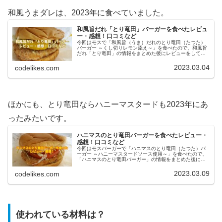
和風うまダレは、2023年に食べていました。
和風旨だれ「とり竜田」バーガーを食べたレビュ
ー・感想！口コミなど
今回はモスで「和風旨（うま）だれのとり竜田（たつた）
バーガー ～くし切りレモン添え～」を食べたので、和風旨
だれ「とり竜田」の情報をまとめた後にレビューをしてい
きます。和風旨だれ とり竜田とは？「和風旨（うま）だれ
のとり竜田（たつた）バーガー...
2023.03.04
codelikes.com
ほかにも、とり竜田ならハニーマスタードも2023年にあ
ったみたいです。
ハニマスのとり竜田バーガーを食べたレビュー・
感想！口コミなど
今回はモスバーガーで「ハニマスのとり竜田（たつた）バ
ーガー ～ハニーマスタードソース使用～」を食べたので、
「ハニマスのとり竜田バーガー」の情報をまとめた後にレ
ビューをしていきます。ハニマスのとり竜田バーガーと
は？「ハニマスのとり竜田バーガー...
2023.03.09
codelikes.com
使われている材料は？