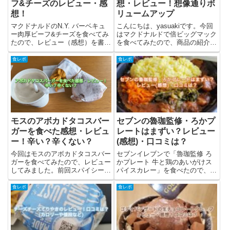
フ&チーズのレビュー・感
想・レビュー！想像通りボ
想！
リュームアップ
マクドナルドのN.Y. バーベキュ
こんにちは、yasuakiです。今回
ー肉厚ビーフ&チーズを食べてみ
はマクドナルドで倍ビッグマック
たので、レビュー（感想）を書き
を食べてみたので、商品の紹介と
ました。商品の紹介を簡単にして
レビュー(感想)を記載してみまし
からレビューしています。N.Y.バ
た。結論としては、名前通りボリ
食レポ
食レポ
ーベキュー肉厚ビーフ&チーズと
ュームアップのビッグマックとい
は？2月5日(水)から期間限定で全
う感じでした！ビッグマックをレ
国のマクドナルド店...
ビューした時の記事はこ...
モスのアボカドタコスバー
セブンの魯珈監修・ろかプ
ガーを食べた感想・レビュ
レートはまずい？レビュー
ー！辛い？辛くない？
(感想)・口コミは？
今回はモスのアボカドタコスバー
セブンイレブンで「魯珈監修 ろ
ガーを食べてみたので、レビュー
かプレート 牛と鶏のあいがけス
してみました。前回スパイシーモ
パイスカレー」を食べたので、ろ
スタコスバーガーを食べて、結構
かプレートについての情報まとめ
な衝撃でしたが、今回はこちらを
と、レビューを書きます。セブン
食レポ
食レポ
食べてみました。結論としては、
イレブンの「魯珈監修 ろかプレ
まったく辛くないです。アボカド
ート」とは？セブンイレブンで現
とチーズのおかげかまろやかな
在行われているカレーフェス
味...
で、...