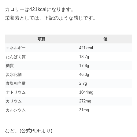
カロリーは421kcalになります。
栄養素としては、下記のような感じです。
項目
値
エネルギー
421kcal
たんぱく質
18.7g
糖質
17.8g
炭水化物
46.3g
食塩相当量
2.7g
ナトリウム
1044mg
カリウム
272mg
カルシウム
31mg
など。(公式PDFより)