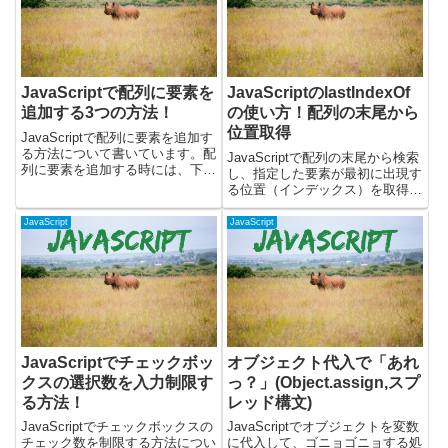
JavaScriptで配列に要素を
JavaScriptのlastIndexOf
追加する3つの方法！
の使い方！配列の末尾から
位置取得
JavaScriptで配列に要素を追加す
る方法について書いています。配
JavaScriptで配列の末尾から検索
列に要素を追加する時には、下記
し、指定した要素が最初に出現す
のメソッドを使います。・push
る位置（インデックス）を取得す
メソッド(配列の末尾に要素を追
るlastIndexOfメソッドについて
加)・unshiftメソッド(配列の先頭
書いています。lastIndexOfメソ
JavaScript
JavaScript
に要素を追加)・spliceメソッド
ッドを使うと、配列内に同じ要素
(...
が複数存在する場合に、最後に
現...
JavaScriptでチェックボッ
オブジェクト代入で「あれ
クスの選択数を入力制限す
っ？」(Object.assign,スプ
る方法！
レッド構文)
JavaScriptでチェックボックスの
JavaScriptでオブジェクトを変数
チェック数を制限する方法につい
に代入して、ゴニョゴニョする処