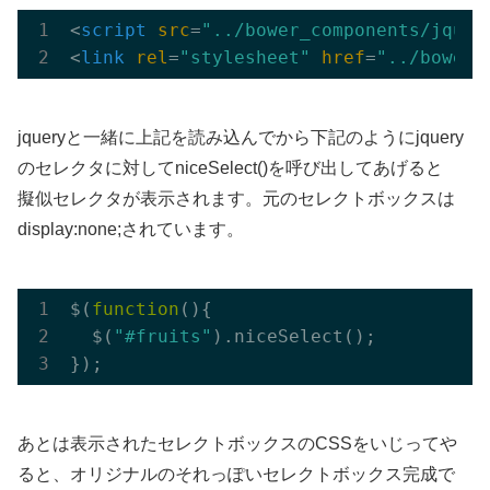
<
script
src
=
"../bower_components/jquer
<
link
rel
=
"stylesheet"
href
=
"../bower_
jqueryと一緒に上記を読み込んでから下記のようにjquery
のセレクタに対してniceSelect()を呼び出してあげると
擬似セレクタが表示されます。元のセレクトボックスは
display:none;されています。
$(
function
(
)
{

  $(
"#fruits"
).niceSelect(); 

あとは表示されたセレクトボックスのCSSをいじってや
ると、オリジナルのそれっぽいセレクトボックス完成で