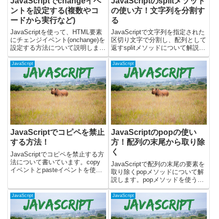
JavaScriptでchangeイベ
JavaScriptのsplitメソッド
ントを設定する(複数やコ
の使い方！文字列を分割す
ードから実行など)
る
JavaScriptを使って、HTML要素
JavaScriptで文字列を指定された
にチェンジイベント(onchange)を
区切り文字で分割し、配列として
設定する方法について説明しま
返すsplitメソッドについて解説し
す。実際に動くサンプルを使っ
ます。splitメソッドを使うと、文
て、以下の操作を解説します。・
字列を簡単に分割して配列に変換
JavaScript
JavaScript
changeイベントをつける方法 ・
できます。CSVデータを配列に
changeイベントで複数処理をし
変換したり、URLをパスごとに分
た...
割した...
JavaScriptでコピペを禁止
JavaScriptのpopの使い
する方法！
方！配列の末尾から取り除
く
JavaScriptでコピペを禁止する方
法について書いています。copy
JavaScriptで配列の末尾の要素を
イベントとpasteイベントを使う
取り除くpopメソッドについて解
ことで、コピーもペーストも禁止
説します。popメソッドを使う
することが可能です。テキストボ
と、配列から最後の要素を取り除
ックス・テキストエリアのコピペ
き、その要素を返します。実際に
JavaScript
JavaScript
を禁止するテキストボックスとテ
動くサンプルを使って、以下の操
キストエリアに...
作を解説します。・`pop`メソッ
ドの基本的な使...