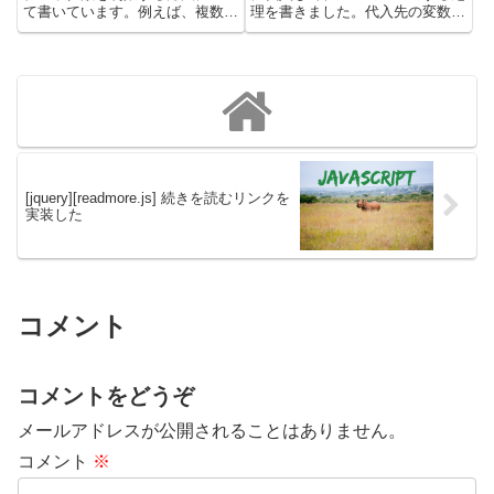
て書いています。例えば、複数あ
理を書きました。代入先の変数の
るチェックボックスから、選択可
内容を変えると、代入元の内容も
能な項目を2つまでや3つまでし
変わって「あれっ？」となりまし
か入力できないようにするといっ
た。そういえば、JavaScriptでは
た形です。ここでは、JavaScript
オブジェクトの代入は単純なコピ
のみで実例...
ーじゃなく...
[jquery][readmore.js] 続きを読むリンクを
実装した
コメント
コメントをどうぞ
メールアドレスが公開されることはありません。
コメント
※