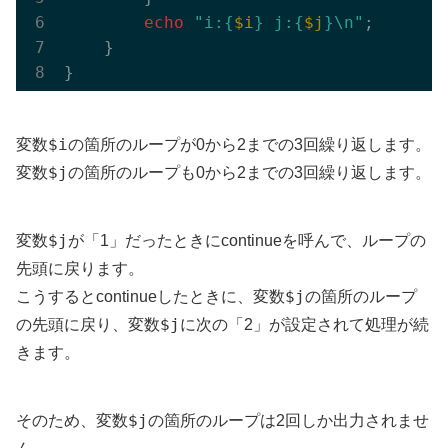
echo
"i:{
$i
} j:{
$j
}\n"
;

    }

$i
変数
の箇所のループが0から2までの3回繰り返します。
$j
変数
の箇所のループも0から2までの3回繰り返します。
$j
変数
が「1」だったときにcontinueを呼んで、ループの
先頭に戻ります。
$j
こうするとcontinueしたときに、変数
の箇所のループ
$j
の先頭に戻り、変数
に次の「2」が設定されて処理が続
きます。
$j
そのため、変数
の箇所のループは2回しか出力されませ