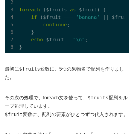
foreach
 ($fruits 
as
 $fruit) {

if
 ($fruit === 
'banana'
 || $fruit 
continue
;

    }

echo
 $fruit . 
"\n"
;

$fruits
最初に
変数に、5つの果物名で配列を作りまし
た。
$fruits
その次の処理で、foreach文を使って、
配列をル
ープ処理しています。
$fruit
変数に、配列の要素がひとつずつ代入されます。