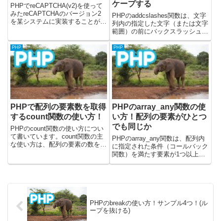
ケープする
PHPでreCAPTCHA(v2)を使って
みたreCAPTCHAのバージョン2
PHPのaddcslashes関数は、文字
を某システムに実装することがあ
列内の指定した文字（または文字
りました。実装前に検証を行った
範囲）の前にバックスラッシュ
ので、内容をまとめてみました。
（\）を追加してエスケープする
本記事ではreCAPTCHA(v2) API
ために使用されます。これは、特
PHP
PHP
をPHPで呼び出すときのサン...
定の文字が特殊な意味を持つコン
テキスト（例: 正規表現パター
ン、JavaScri...
PHPで配列の要素数を取得
PHPのarray_any関数の使
するcount関数の使い方！
い方！配列の要素がひとつ
でも同じか
PHPのcount関数の使い方につい
て書いています。count関数の主
PHPのarray_any関数は、配列内
な使い方は、配列の要素の数を数
に指定された条件（コールバック
える場合に、よく使用します。使
関数）を満たす要素が1つ以上存
い方の説明の後に、簡単なサンプ
在するかどうかを判定します。
ルコードを3パターン書いている
PHP8.4から使用できるようにな
ので確認してみてください。コー
った関数です。この関数を使う
ドは、PHPバージョ...
と、配列内に特定の条件を満たす
要素が存在するかどう...
PHPのbreakの使い方！サンプル4つ！(ル
ープを抜ける)