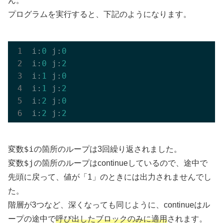
ん。
プログラムを実行すると、下記のようになります。
i:
0
 j:
0
i:
0
 j:
2
i:
1
 j:
0
i:
1
 j:
2
i:
2
 j:
0
i:
2
 j:
2
$i
変数
の箇所のループは3回繰り返されました。
$j
変数
の箇所のループはcontinueしているので、途中で
先頭に戻って、値が「1」のときには出力されませんでし
た。
階層が3つなど、深くなっても同じように、continueはル
ープの途中で
呼び出したブロックのみに適用
されます。