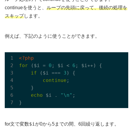
continueを使うと、
ループの先頭に戻って、後続の処理を
スキップ
します。
例えば、下記のように使うことができます。
<?php
for
 ($i = 
0
; $i < 
6
; $i++) {

if
 ($i === 
3
) {

continue
;

    }

echo
 $i . 
"\n"
;

$i
for文で変数
が0から5までの間、6回繰り返します。