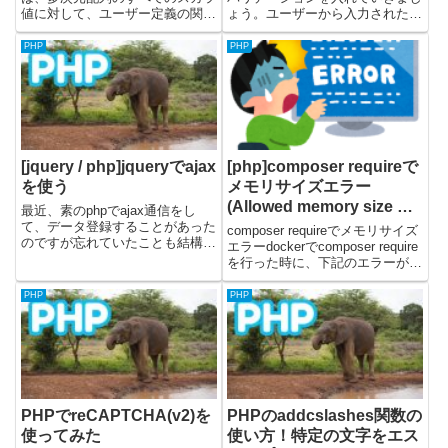
値に対して、ユーザー定義の関数
ょう。ユーザーから入力された名
を再帰的に適用できる便利な関数
前はPHPのセッションで持ち回
です。文字列の変換や数値への加
ります。そしてバリデーションと
PHP
PHP
工など、一括処理したい場合に役
しては、入力した名前の空チェッ
立ちます。array_walk関数が一...
クと、8文字以内チェックをかけ
ます。画面の上部にユーザー名
と...
[jquery / php]jqueryでajax
[php]composer requireで
を使う
メモリサイズエラー
(Allowed memory size of
最近、素のphpでajax通信をし
…)
て、データ登録することがあった
composer requireでメモリサイズ
のですが忘れていたことも結構あ
エラーdockerでcomposer require
ったので、いまさらですが復習の
を行った時に、下記のエラーが発
意味も込めて確認してみました。
生しました。許容メモリサイズ
jqueryとphpでajaxを使う時に、
1610612736バイトを使い果たし
PHP
PHP
必要なメソッドやサンプルなどに
たとのこと...こちらのエラーにつ
ついて下記に書...
いて、一時的...
PHPでreCAPTCHA(v2)を
PHPのaddcslashes関数の
使ってみた
使い方！特定の文字をエス