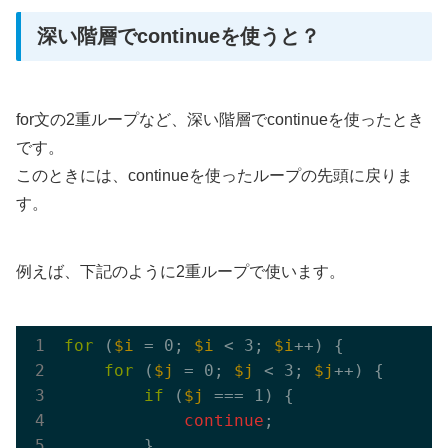
深い階層でcontinueを使うと？
for文の2重ループなど、深い階層でcontinueを使ったとき
です。
このときには、continueを使ったループの先頭に戻りま
す。
例えば、下記のように2重ループで使います。
for
 (
$i
 = 0; 
$i
 < 3; 
$i
++) {

for
 (
$j
 = 0; 
$j
 < 3; 
$j
++) {

if
 (
$j
 === 1) {

continue
;

        }
