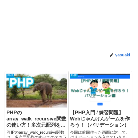
yasuaki
PHP
PHP
PHPの
【PHP入門 / 練習問題】
array_walk_recursive関数
Webじゃんけんゲームを作
の使い方！多次元配列を再
ろう！（バリデーション）
帰的に処理する
PHPのarray_walk_recursive関数
今回は前回作った画面に対して、
は、多次元配列のすべてのスカラ
バリデーションを入れていきまし