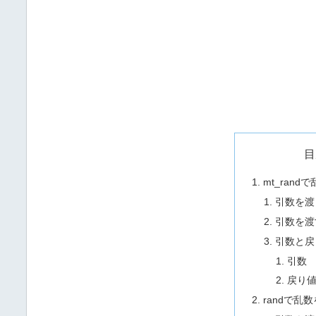
目
mt_ran
引数を渡
引数を渡
引数と戻
引数
戻り
randで乱