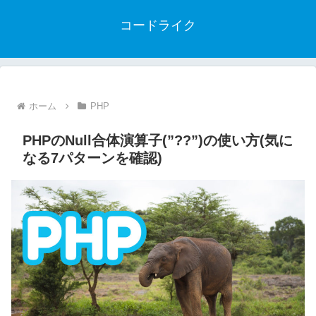
コードライク
ホーム
PHP
PHPのNull合体演算子(”??”)の使い方(気に
なる7パターンを確認)