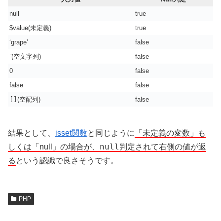
null
true
$value(未定義)
true
‘grape’
false
”(空文字列)
false
0
false
false
false
[]
(空配列)
false
結果として、
isset関数
と同じように
「未定義の変数」も
null
しくは「null」の場合が、
判定されて右側の値が返
る
という認識で良さそうです。
PHP