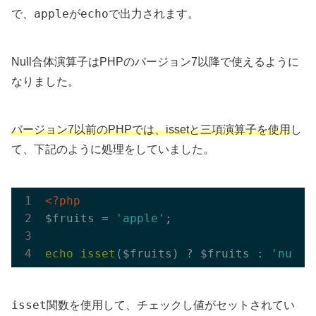
apple
echo
で、
が
で出力されます。
Null合体演算子はPHPのバージョン7以降で使えるように
なりました。
バージョン7以前のPHPでは、issetと三項演算子を使用
し
て、下記のように処理をしていました。
<?php
$fruits = 
'apple'
;

echo
isset
($fruits) ? $fruits : 
'null
isset
関数を使用して、チェックし値がセットされてい