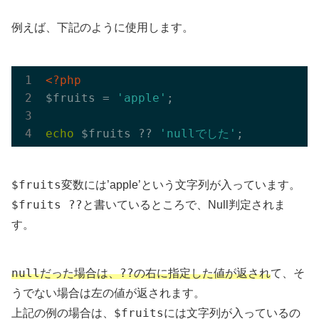
例えば、下記のように使用します。
<?php
$fruits = 
'apple'
;

echo
 $fruits ?? 
'nullでした'
$fruits
変数には’apple’という文字列が入っています。
$fruits ??
と書いているところで、Null判定されま
す。
null
??
だった場合は、
の右に指定した値が返され
て、そ
うでない場合は左の値が返されます。
$fruits
上記の例の場合は、
には文字列が入っているの