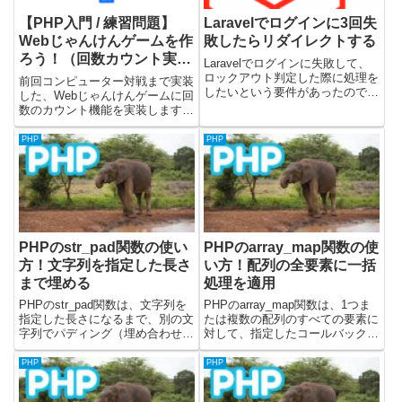
【PHP入門 / 練習問題】
Laravelでログインに3回失
Webじゃんけんゲームを作
敗したらリダイレクトする
ろう！（回数カウント実
Laravelでログインに失敗して、
装）
ロックアウト判定した際に処理を
前回コンピューター対戦まで実装
したいという要件があったので、
した、Webじゃんけんゲームに回
認証処理をカスタマイズしてみま
数のカウント機能を実装します。
した。この記事ではLaravelで「3
また、内部のリファクタリング
回ログインに失敗したらgoogleに
(マジックナンバーを潰します)を
PHP
PHP
リダイレクトする」という処理の
少し行ってコードを見やすくしま
コード載せ...
す。前回の記事はこちらです。こ
の記事の目標（作るもの）につ...
PHPのstr_pad関数の使い
PHPのarray_map関数の使
方！文字列を指定した長さ
い方！配列の全要素に一括
まで埋める
処理を適用
PHPのstr_pad関数は、文字列を
PHPのarray_map関数は、1つま
指定した長さになるまで、別の文
たは複数の配列のすべての要素に
字列でパディング（埋め合わせ）
対して、指定したコールバック関
するために使用されます。この関
数を適用し、その結果から新しい
数は、レポートやリスト、表形式
配列を生成するために使用されま
PHP
PHP
のデータをきれいに整形したい場
す。データの変換、整形、特定の
合や、固定長のデータ形式を扱う
処理の一括適用など、配列の操作