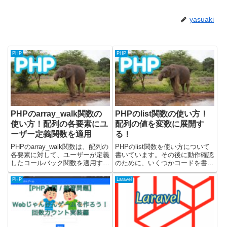
yasuaki
PHP
PHP
PHPのarray_walk関数の
PHPのlist関数の使い方！
使い方！配列の各要素にユ
配列の値を変数に展開す
ーザー定義関数を適用
る！
PHPのarray_walk関数は、配列の
PHPのlist関数を使い方について
各要素に対して、ユーザーが定義
書いています。その後に動作確認
したコールバック関数を適用する
のために、いくつかコードを書い
ために使用されます。この関数
てみました。載せているサンプル
は、配列の要素を直接変更した
コードについては、PHPのバー
PHP
Laravel
り、各要素に対して特定の処理
ジョン8.1.8を使って検証してい
（例: データベースへの書き込
ます。list関数の使い方list関数を
み、ログ出力）を発生させ...
使うことで...