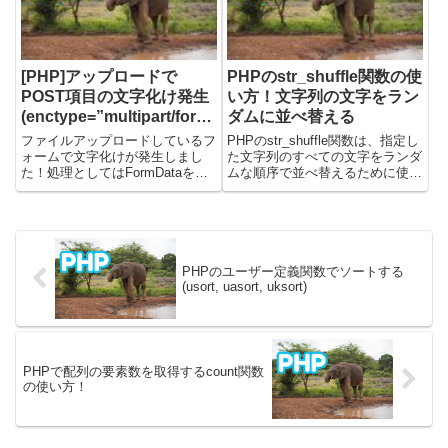
場合に便利です。文字列...
において非常に強力で...
[PHP]アップロードで
PHPのstr_shuffle関数の使
POST項目の文字化け発生
い方！文字列の文字をラン
(enctype=”multipart/form-
ダムに並べ替える
data”)
ファイルアップロードしているフ
PHPのstr_shuffle関数は、指定し
ォームで文字化けが発生しまし
た文字列のすべての文字をランダ
た！処理としてはFormDataを新
ムな順序で並べ替えるために使用
規に作って、jqueryからajaxで
されます。この関数は、パスワー
postしています。前回のこれ↓み
ドの生成、一意なIDの作成、ある
たいな感じで、作ってるフォーム
いはクイズやゲームの表示内容を
ですね。ドラッグ＆ドロップでマ
シャッフルするなど、文字列のラ
ルチファイルア...
ンダム化が必要...
PHPのユーザー定義関数でソートする
(usort, uasort, uksort)
PHPで配列の要素数を取得するcount関数
の使い方！