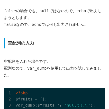
false
null
echo
の場合でも、
ではないので、
で出力し
ようとします。
false
echo
なので、
では何も出力されません。
空配列の入力
空配列を入れた場合です。
var_dump
配列なので、
を使用して出力を試してみまし
た。
<?php
$fruits = []; 

var_dump($fruits ?? 
'nullでした'