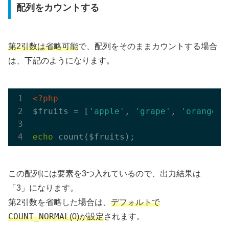
配列をカウントする
第2引数は省略可能
で、配列をそのままカウントする場合
は、下記のようになります。
<?php
$fruits = [
'apple'
, 
'grape'
, 
'orange'
];
echo
この配列には要素を3つ入れているので、出力結果は
「3」になります。
第2引数を省略した場合は、
デフォルトで
COUNT_NORMAL
(0)が設定
されます。