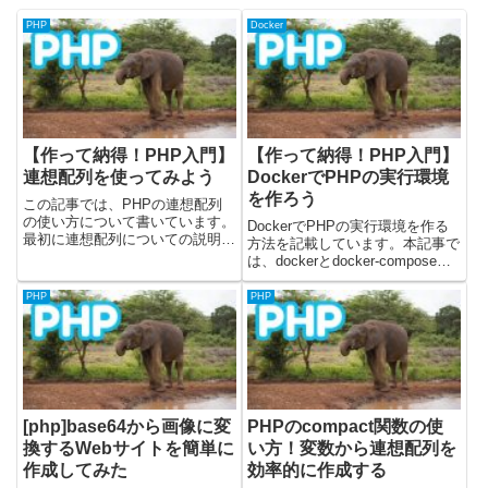
PHP
Docker
【作って納得！PHP入門】
【作って納得！PHP入門】
連想配列を使ってみよう
DockerでPHPの実行環境
を作ろう
この記事では、PHPの連想配列
の使い方について書いています。
DockerでPHPの実行環境を作る
最初に連想配列についての説明を
方法を記載しています。本記事で
します。その後に、実際に簡単な
は、dockerとdocker-composeコ
プログラムを作成して、連想配列
マンドを使用して、php, nginx,
について学んでいきます。前回は
mysql, phpMyAdminが入ってい
PHP
PHP
配列について記載しました。■こ
る環境を作成します。PHPの実
の記事の目標（作るもの）につ
行環境につ...
い...
[php]base64から画像に変
PHPのcompact関数の使
換するWebサイトを簡単に
い方！変数から連想配列を
作成してみた
効率的に作成する