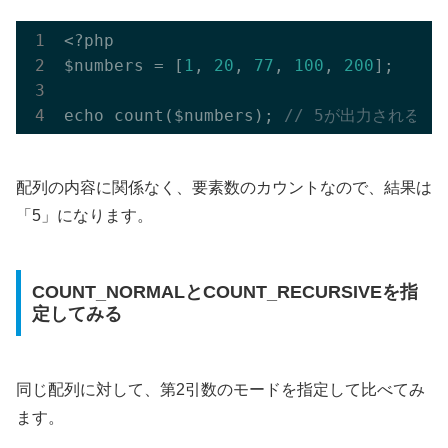
<?php

$numbers = [
1
, 
20
, 
77
, 
100
, 
200
];

echo count($numbers); 
// 5が出力される
配列の内容に関係なく、要素数のカウントなので、結果は
「5」になります。
COUNT_NORMALとCOUNT_RECURSIVEを指
定してみる
同じ配列に対して、第2引数のモードを指定して比べてみ
ます。