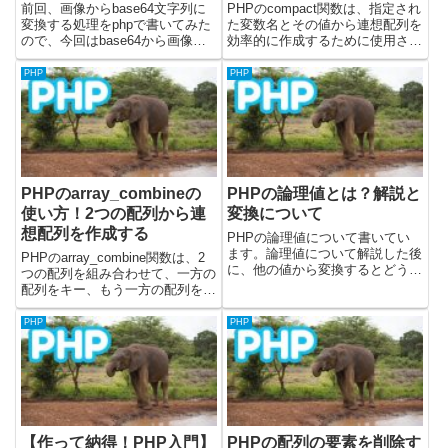
前回、画像からbase64文字列に
PHPのcompact関数は、指定され
変換する処理をphpで書いてみた
た変数名とその値から連想配列を
ので、今回はbase64から画像に
効率的に作成するために使用され
変換してダウンロードする処理を
ます。特に、複数の変数をまとめ
書いてみました。base64_decode
て関数に渡したい場合や、テンプ
PHP
PHP
の使い方の記載と、実際に変換し
レートシステムに変数を引き渡す
て画像をダウンロードできるサイ
際など、コードを簡潔に保ちたい
トのサン...
場合に非常に便利です。...
PHPのarray_combineの
PHPの論理値とは？解説と
使い方！2つの配列から連
変換について
想配列を作成する
PHPの論理値について書いてい
ます。論理値について解説した後
PHPのarray_combine関数は、2
に、他の値から変換するとどうな
つの配列を組み合わせて、一方の
るかを書きました。PHPの論理
配列をキー、もう一方の配列を値
値とは？PHPの論理値はtrueまた
とする新しい配列を作成します。
はfalseのどちらかの値です。変
この関数を使うと、2つの配列の
PHP
PHP
数に入れて使うことができます。
要素を関連付けて連想配列を作成
プログラムを書いてい...
することができます。例えば、商
品名と価格の配列...
【作って納得！PHP入門】
PHPの配列の要素を削除す