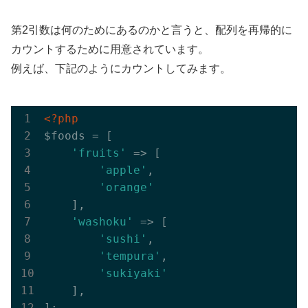
第2引数は何のためにあるのかと言うと、配列を再帰的に
カウントするために用意されています。
例えば、下記のようにカウントしてみます。
<?php
$foods = [

'fruits'
 => [

'apple'
,

'orange'
    ],

'washoku'
 => [

'sushi'
,

'tempura'
,

'sukiyaki'
    ],

];
