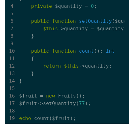
private
 $quantity = 
0
;

public
function
setQuantity
($quant
$this
->quantity = $quantity;

    }

public
function
count
()
: 
int
{

return
$this
->quantity;

    }

}

$fruit = 
new
 Fruits();

$fruit->setQuantity(
77
);

echo