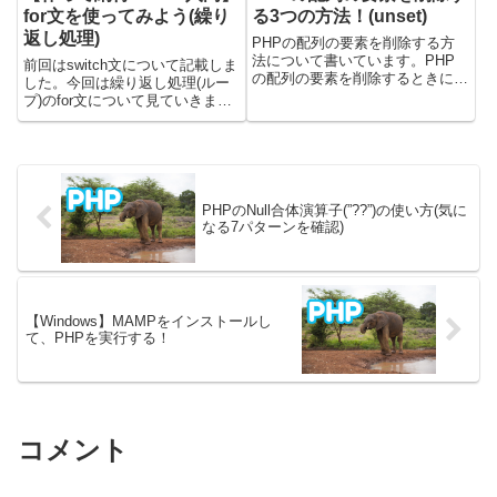
for文を使ってみよう(繰り
る3つの方法！(unset)
返し処理)
PHPの配列の要素を削除する方
法について書いています。PHP
前回はswitch文について記載しま
の配列の要素を削除するときに
した。今回は繰り返し処理(ルー
は、下記の関数を使います。・
プ)のfor文について見ていきま
unset関数を使う・array_splice関
す。最初にfor文についての説明
数を使う・array_filter関数を使う
をします。その後に、実際に簡単
記載しているサンプルコードは
なプログラムを作成して、for文
PH...
について学んでいきます。この記
事の目標（作るもの...
PHPのNull合体演算子(”??”)の使い方(気に
なる7パターンを確認)
【Windows】MAMPをインストールし
て、PHPを実行する！
コメント