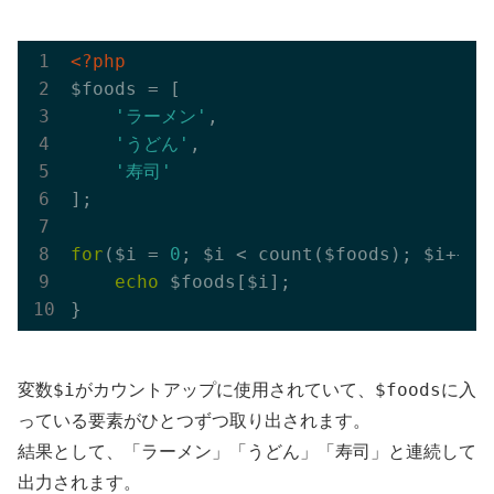
<?php
$foods = [

'ラーメン'
,

'うどん'
,

'寿司'
];

for
($i = 
0
; $i < count($foods); $i++) {
echo
 $foods[$i];

$i
$foods
変数
がカウントアップに使用されていて、
に入
っている要素がひとつずつ取り出されます。
結果として、「ラーメン」「うどん」「寿司」と連続して
出力されます。