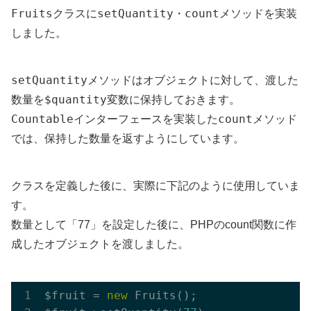
Fruits
setQuantity
count
クラスに
・
メソッドを実装
しました。
setQuantity
メソッドはオブジェクトに対して、渡した
$quantity
数量を
変数に保持しておきます。
Countable
count
インターフェースを実装した
メソッド
では、保持した数量を返すようにしています。
クラスを定義した後に、実際に下記のように使用していま
す。
数量として「77」を設定した後に、PHPのcount関数に作
成したオブジェクトを渡しました。
$fruit = 
new
 Fruits();
