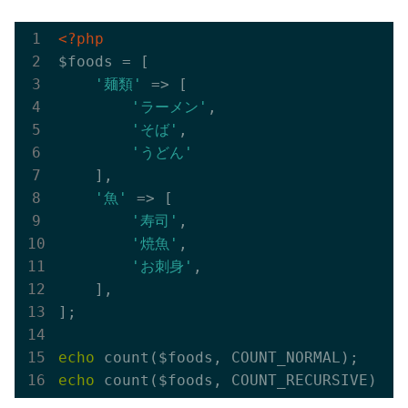
<?php
$foods = [

'麺類'
 => [

'ラーメン'
,

'そば'
,

'うどん'
    ],

'魚'
 => [

'寿司'
,

'焼魚'
,

'お刺身'
,

    ],

];

echo
echo