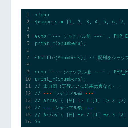
<?php
$numbers
=
[1,
2
,
3
,
4
,
5
,
6
,
7
,
echo
"--- シャッフル前 ---"
.
PHP_E
print_r($numbers);
shuffle($numbers);
//
配列をシャッ
echo
"--- シャッフル後 ---"
.
PHP_E
print_r($numbers);
//
出力例（実行ごとに結果は異なる）：
//
---
シャッフル前
---
//
Array
(
[0]
=>
1
[1]
=>
2
[2]
//
---
シャッフル後
---
//
Array
(
[0]
=>
7
[1]
=>
3
[2]
?>