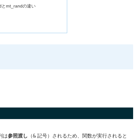
randとmt_randの違い
&
列は
参照渡し
（
記号）されるため、関数が実行されると