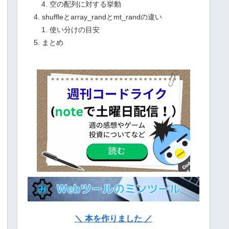
空の配列に対する挙動
shuffleとarray_randとmt_randの違い
使い分けの目安
まとめ
＼ 本を作りました ／