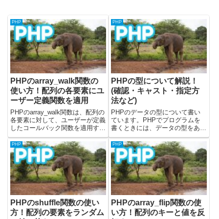
PHP
PHP
PHPのarray_walk関数の
PHPの型について解説！
使い方！配列の各要素にユ
(確認・キャスト・指定方
ーザー定義関数を適用
法など)
PHPのarray_walk関数は、配列の
PHPのデータの型について書い
各要素に対して、ユーザーが定義
ています。PHPでプログラムを
したコールバック関数を適用する
書くときには、データの型をあま
ために使用されます。この関数
り気にせず書くことができます
は、配列の要素を直接変更した
が、データの型はしっかりと存在
PHP
PHP
り、各要素に対して特定の処理
します。PHP7.4以降からは、
（例: データベースへの書き込
PHPの型を宣言して関数を作っ
み、ログ出力）を発生させ...
たり、クラスのプロパティを設
定...
PHPのshuffle関数の使い
PHPのarray_flip関数の使
方！配列の要素をランダム
い方！配列のキーと値を反