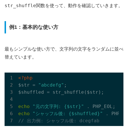
str_shuffle
関数を使って、動作を確認していきます。
例1：基本的な使い方
最もシンプルな使い方で、文字列の文字をランダムに並べ
替えています。
<?php
$str = 
"abcdefg"
;

$shuffled = str_shuffle($str);

echo
"元の文字列: {$str}"
echo
"シャッフル後: {$shuffled}"
// 出力例: シャッフル後: dcegfab