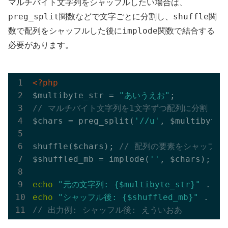
マルチバイト文字列をシャッフルしたい場合は、
preg_split
shuffle
関数などで文字ごとに分割し、
関
implode
数で配列をシャッフルした後に
関数で結合する
必要があります。
<?php
$multibyte_str = 
"あいうえお"
// マルチバイト文字列を1文字ずつ配列に分割
$chars = preg_split(
'//u'
, $multibyte_
shuffle($chars); 
// 配列の要素をシャッフル
$shuffled_mb = implode(
''
, $chars); 
/
echo
"元の文字列: {$multibyte_str}"
echo
"シャッフル後: {$shuffled_mb}"
// 出力例: シャッフル後: えういおあ