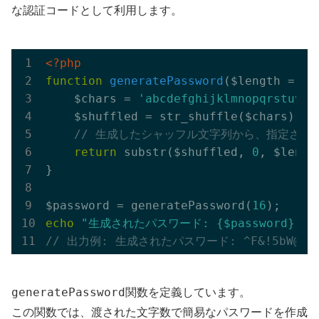
な認証コードとして利用します。
<?php
function
generatePassword
($length = 
12
    $chars = 
'abcdefghijklmnopqrstuvwx
    $shuffled = str_shuffle($chars);

// 生成したシャッフル文字列から、指定され
return
 substr($shuffled, 
0
, $length
}

$password = generatePassword(
16
echo
"生成されたパスワード: {$password}"
// 出力例: 生成されたパスワード: ^F&!5bW@$*Z
generatePassword
関数を定義しています。
この関数では、渡された文字数で簡易なパスワードを作成