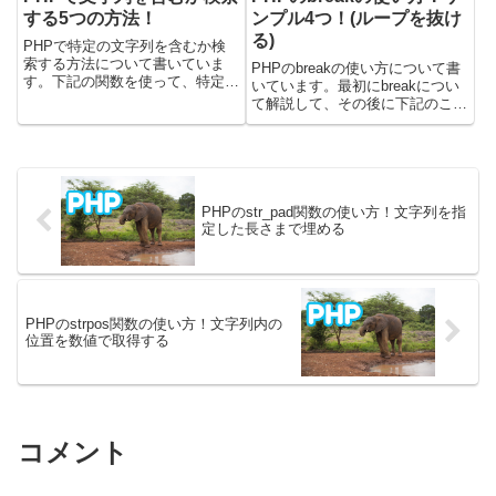
する5つの方法！
ンプル4つ！(ループを抜け
る)
PHPで特定の文字列を含むか検
索する方法について書いていま
PHPのbreakの使い方について書
す。下記の関数を使って、特定文
いています。最初にbreakについ
字列が文字列に含まれるか検索す
て解説して、その後に下記のこと
ることが可能です。・strpos関
について書きました。・breakを
数・mb_strpos関数・strstr関数・
foreachで使う・breakを深い階層
mb_strstr関数・preg_matc...
で使ったとき・breakとcontinue
の違い載せているコード...
PHPのstr_pad関数の使い方！文字列を指
定した長さまで埋める
PHPのstrpos関数の使い方！文字列内の
位置を数値で取得する
コメント