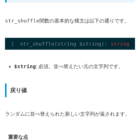
str_shuffle
関数の基本的な構文は以下の通りです。
str
_shuffle(
string
 $
string
)
: 
string
$string
: 必須。並べ替えたい元の文字列です。
戻り値
ランダムに並べ替えられた新しい文字列が返されます。
重要な点