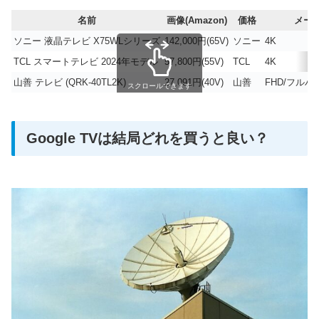
名前
画像(Amazon)
価格
メー
ソニー 液晶テレビ X75WLシリーズ
142,000円(65V)
ソニー
4K
TCL スマートテレビ 2024年モデル
57,800円(55V)
TCL
4K
山善 テレビ (QRK-40TL2K)
27,091円(40V)
山善
FHD/フル
スクロールできます
Google TVは結局どれを買うと良い？