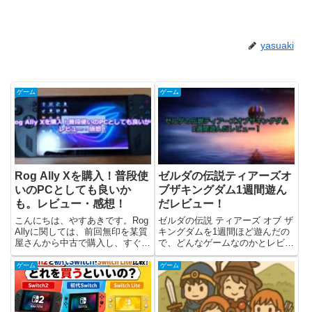
yasuaki
ゲーム
ゲーム
Rog Ally Xを購入！普段使
ゼルダの伝説ティアーズオ
いのPCとしても良いか
ブザキングダム1週間遊ん
も。レビュー・感想！
だレビュー！
こんにちは、やすあきです。Rog
ゼルダの伝説 ティアーズ オブ ザ
Allyに関しては、前回無印を某質
キングダムを1週間ほど遊んだの
屋さんから中古で購入し、すぐに
で、どんなゲームなのかとレビュ
返品することになってしまいまし
ー(感想)を書いています。ざっと
た。その記事が下記です...。それ
言ってしまうと、オープンワール
ゲーム
ゲーム
でも、やっぱりRog Allyが欲しか
ドのゼルダにクラフト要素が加わ
ったので、今回Amazonブラック
って、前作よりもパワーアップし
フライ...
て楽しくなった印象です...