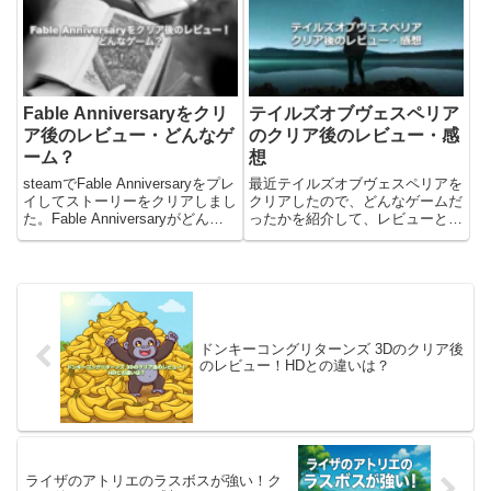
な風にバトルが変わったのかー
リアまで30時間ほど。ハクスラ
と、びっくりしました。※ストー
の経験は最近...
リ...
Fable Anniversaryをクリ
テイルズオブヴェスペリア
ア後のレビュー・どんなゲ
のクリア後のレビュー・感
ーム？
想
steamでFable Anniversaryをプレ
最近テイルズオブヴェスペリアを
イしてストーリーをクリアしまし
クリアしたので、どんなゲームだ
た。Fable Anniversaryがどんな
ったかを紹介して、レビューと感
ゲームか簡単に解説して、筆者の
想を書きました。2008年に出た
レビューについて書いています。
ゲームでしたが、プレイしていな
Fable Anniversaryってどんなゲ
かったのでリマスター版(Tales of
ーム？...
Vesperia: Definitive Ed...
ドンキーコングリターンズ 3Dのクリア後
のレビュー！HDとの違いは？
ライザのアトリエのラスボスが強い！ク