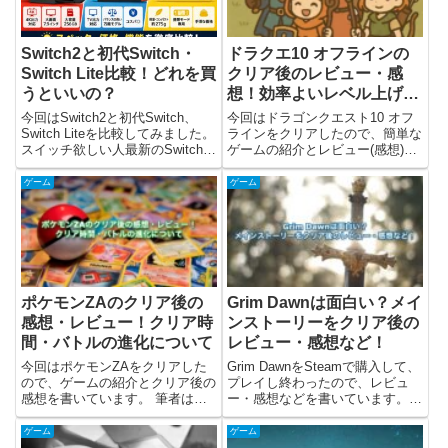
Switch2と初代Switch・
ドラクエ10 オフラインの
Switch Lite比較！どれを買
クリア後のレビュー・感
うといいの？
想！効率よいレベル上げ
は？
今回はSwitch2と初代Switch、
今回はドラゴンクエスト10 オフ
Switch Liteを比較してみました。
ラインをクリアしたので、簡単な
スイッチ欲しい人最新のSwitch2
ゲームの紹介とレビュー(感想)な
が気になるけれど、初代Switchや
どを書きました。ドラクエ10 オ
Switch Liteと何が違うの？スイッ
フラインとは？ドラゴンクエスト
ゲーム
ゲーム
チ欲しい人価格差もあるし、自分
10 オフラインは、2022年9月15
にはどのモデル...
日にスクウェア・エニックスから
発売されたRPG...
ポケモンZAのクリア後の
Grim Dawnは面白い？メイ
感想・レビュー！クリア時
ンストーリーをクリア後の
間・バトルの進化について
レビュー・感想など！
今回はポケモンZAをクリアした
Grim DawnをSteamで購入して、
ので、ゲームの紹介とクリア後の
プレイし終わったので、レビュ
感想を書いています。 筆者はゲ
ー・感想などを書いています。ま
ームボーイでポケモン緑からプレ
ず、最初にGrim Dawnについてど
イしていて、その後もいくつかシ
んなゲームか解説して、そのあと
ゲーム
ゲーム
リーズをプレイしましたが、こん
にレビューをしました。筆者はク