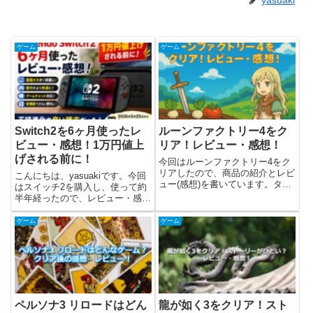
yasuaki
ゲーム
ゲーム
Switch2を6ヶ月使ったレ
ルーンファクトリー4をク
ビュー・感想！1万円値上
リア！レビュー・感想！
げされる前に！
今回はルーンファクトリー4をク
リアしたので、商品の紹介とレビ
こんにちは、yasuakiです。今回
ュー(感想)を書いています。タイ
はスイッチ2を購入し、使って約
トルは知っているけど、やったこ
半年経ったので、レビュー・感想
となかったので、3DS版を購入し
を書きました。結論としては、ス
て遊ばせてもらいました。ルーン
イッチ2は正統進化の良い端末だ
ゲーム
ゲーム
ファクトリーといえば、最近スイ
と思っています。国内では2026
ッチ2のローンチタイトルと...
年5月25日から1万円値上げとい
うことで、購入したい...
ペルソナ3 リロードはどん
龍が如く3をクリア！スト