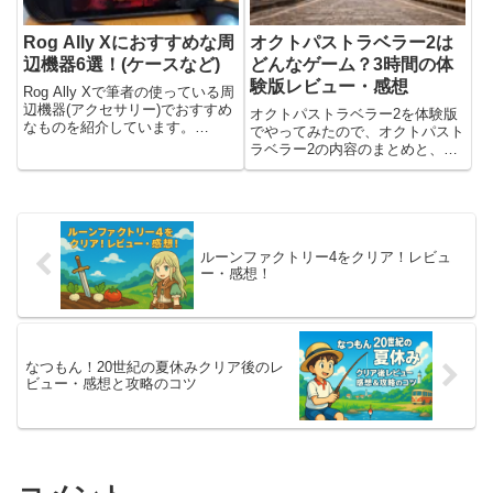
Rog Ally Xにおすすめな周
オクトパストラベラー2は
辺機器6選！(ケースなど)
どんなゲーム？3時間の体
験版レビュー・感想
Rog Ally Xで筆者の使っている周
辺機器(アクセサリー)でおすすめ
オクトパストラベラー2を体験版
なものを紹介しています。
でやってみたので、オクトパスト
yasuaki保護フィルムやケースな
ラベラー2の内容のまとめと、体
ど、あると快適なものを紹介して
験版をやったレビューと感想を書
います！Rog Ally Xのおすすめな
いています。前作はXbox game
周辺機器6選！Rog Ally Xを使...
pathでプレイして、下記にレビュ
ーと感想を書きました。・オクト
パストラベラーって...
ルーンファクトリー4をクリア！レビュ
ー・感想！
なつもん！20世紀の夏休みクリア後のレ
ビュー・感想と攻略のコツ