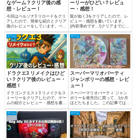
なゲーム？クリア後の感
ーリーがひどい？レビュ
想・レビュー！
ー・感想！
今回はペルソナ3 リロードをクリ
龍が如く3をクリアしたので、レ
アしたので、簡単な紹介とクリア
ビュー・感想を書いています。
後のレビューをしています。ペル
(内容薄めです...!)クリアまでにか
ソナ3 リロードについて『ペルソ
かった時間は32時間でした。メ
ナ3 リロード』は、アトラスより
インストーリー中心で進めて、サ
ゲーム
ゲーム
2024年2月2日に発売された
ブストーリーはちょいちょいとや
PlayStation 5/PlayStation 4...
った感じです。龍が如く3はどん
なゲーム？龍が如く3はセ...
ドラクエ3 リメイクはひど
スーパーマリオパーティ
い？クリア後のレビュー・
ジャンボリーの感想・レビ
感想！
ュー！
ドラゴンクエスト3 リメイクをス
スーパーマリオパーティ ジャン
トーリーをクリアしたので、ゲー
ボリーを発売日に買って、1か月
ムの紹介とレビュー・感想を書い
ほどたちました。この記事ではス
ています。今回はスイッチ版を購
ーパーマリオパーティ ジャンボ
入して遊んでみました。ドラゴン
リーについての情報とレビュー
ゲーム
ゲーム
クエスト3 リメイクとは？ドラゴ
(感想)を書きました。スーパーマ
ンクエスト3 リメイクは2024年
リオパーティ ジャンボリーはど
11月14日に発売され...
んなゲーム？スーパーマリオパ
ー...