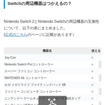
Switchの周辺機器はつかえるの？
Nintendo Switch 2とNintendo Switchの周辺機器の互換性
について、以下の表にまとめました。
(
公式のこちら
のページに記載があります）
機器名
使える
使
Joy-Con
○
Nintendo Switch Proコントローラー
○
スーパー ファミコン コントローラー
○
NINTENDO 64 コントローラー
○
セガ メガドライブ ファイティングパッド 6B
○
ファミリー コンピュータ コントローラー
○
ニンテンドー ゲームキューブ コントローラ 接続タップ
○