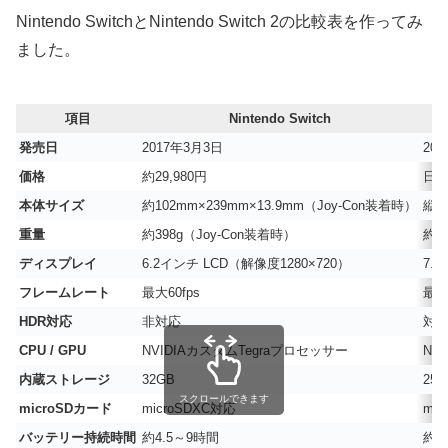
Nintendo SwitchとNintendo Switch 2の比較表を作ってみ
ました。
項目
Nintendo Switch
発売日
2017年3月3日
20
価格
約29,980円
日本
本体サイズ
約102mm×239mm×13.9mm（Joy-Con装着時）
縦1
重量
約398g（Joy-Con装着時）
約5
ディスプレイ
6.2インチ LCD（解像度1280×720）
7.
フレームレート
最大60fps
最大1
HDR対応
非対応
対
CPU / GPU
NVIDIAカスタムTegraプロセッサー
NV
内蔵ストレージ
32GB
256
スクロールできます
microSDカード
microSDXC対応
mic
バッテリー持続時間
約4.5～9時間
約2