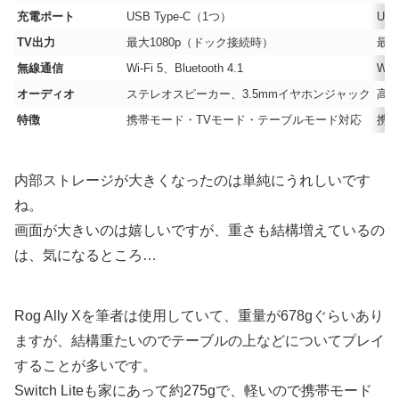
充電ポート
USB Type-C（1つ）
US
TV出力
最大1080p（ドック接続時）
最大
無線通信
Wi-Fi 5、Bluetooth 4.1
Wi-
オーディオ
ステレオスピーカー、3.5mmイヤホンジャック
高音
特徴
携帯モード・TVモード・テーブルモード対応
携帯
内部ストレージが大きくなったのは単純にうれしいです
ね。
画面が大きいのは嬉しいですが、重さも結構増えているの
は、気になるところ…
Rog Ally Xを筆者は使用していて、重量が678gぐらいあり
ますが、結構重たいのでテーブルの上などについてプレイ
することが多いです。
Switch Liteも家にあって約275gで、軽いので携帯モード