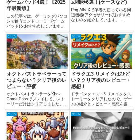
ゲームパッド4選！【2025
辺機器6選！(ケースなど)
年最新版】
Rog Ally Xで筆者の使っている周
辺機器(アクセサリー)でおすすめ
この記事では、ゲーミングパソコ
なものを紹介しています。
ンで使うコントローラー(ゲーム
yasuaki保護フィルムやケースな
パッド)をおすすめしています。
ど、あると快適なものを紹介して
Xbox・Steam・Epic Gamesで買
います！Rog Ally Xのおすすめな
ったゲームをするために、ゲーム
ゲーム
ゲーム
周辺機器6選！Rog Ally Xを使...
コントローラーがあると便利で
す。ゲストさんパソコンでゲーム
始めたんだけど、...
オクトパストラベラーって
ドラクエ3 リメイクはひど
つまらない？クリア後のレ
い？クリア後のレビュー・
ビュー・評価
感想！
オクトパストラベラーをXbox
ドラゴンクエスト3 リメイクをス
Game Passでプレイして、スト
トーリーをクリアしたので、ゲー
ーリーだけはクリアしました。ど
ムの紹介とレビュー・感想を書い
んなゲームか簡単にまとめて、筆
ています。今回はスイッチ版を購
者の観点からレビュー(感想)をや
入して遊んでみました。ドラゴン
ゲーム
ゲーム
っていきます。個人的には、下記
クエスト3 リメイクとは？ドラゴ
の人なら楽しめるのかなと思いま
ンクエスト3 リメイクは2024年
した。・短いストーリ...
11月14日に発売され...