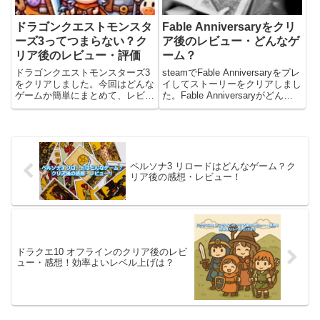
ドラゴンクエストモンスタ
Fable Anniversaryをクリ
ーズ3ってつまらない？ク
ア後のレビュー・どんなゲ
リア後のレビュー・評価
ーム？
ドラゴンクエストモンスターズ3
steamでFable Anniversaryをプレ
をクリアしました。今回はどんな
イしてストーリーをクリアしまし
ゲームか簡単にまとめて、レビュ
た。Fable Anniversaryがどんな
ー(感想)をやっていきます。詳細
ゲームか簡単に解説して、筆者の
なストーリーの内容は避けていま
レビューについて書いています。
すが、ネタバレしているところも
Fable Anniversaryってどんなゲ
あります。ドラクエモンスターズ
ーム？...
シリーズは子供の時に「ドラゴ...
ペルソナ3 リロードはどんなゲーム？ク
リア後の感想・レビュー！
ドラクエ10 オフラインのクリア後のレビ
ュー・感想！効率よいレベル上げは？