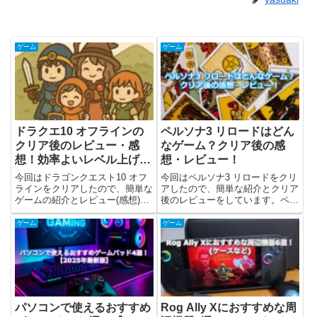
ゲーム
ゲーム
ドラクエ10 オフラインの
ペルソナ3 リロードはどん
クリア後のレビュー・感
なゲーム？クリア後の感
想！効率よいレベル上げ
想・レビュー！
は？
今回はドラゴンクエスト10 オフ
今回はペルソナ3 リロードをクリ
ラインをクリアしたので、簡単な
アしたので、簡単な紹介とクリア
ゲームの紹介とレビュー(感想)な
後のレビューをしています。ペル
どを書きました。ドラクエ10 オ
ソナ3 リロードについて『ペルソ
フラインとは？ドラゴンクエスト
ナ3 リロード』は、アトラスより
ゲーム
ゲーム
10 オフラインは、2022年9月15
2024年2月2日に発売された
日にスクウェア・エニックスから
PlayStation 5/PlayStation 4...
発売されたRPG...
パソコンで使えるおすすめ
Rog Ally Xにおすすめな周