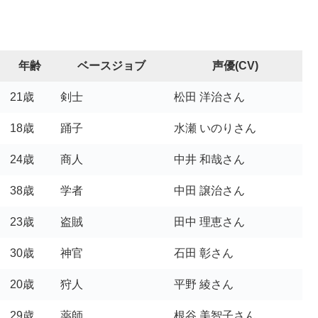
年齢
ベースジョブ
声優(CV)
21歳
剣士
松田 洋治さん
18歳
踊子
水瀬 いのりさん
24歳
商人
中井 和哉さん
38歳
学者
中田 譲治さん
23歳
盗賊
田中 理恵さん
30歳
神官
石田 彰さん
20歳
狩人
平野 綾さん
29歳
薬師
根谷 美智子さん