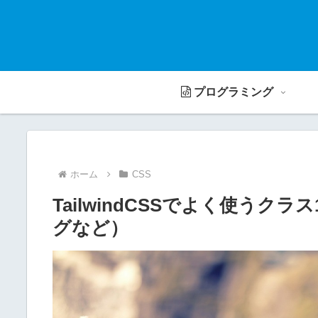
プログラミング
ホーム
CSS
TailwindCSSでよく使うク
グなど）