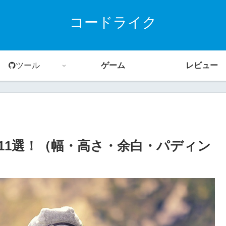
コードライク
ツール
ゲーム
レビュー
ラス11選！（幅・高さ・余白・パディン