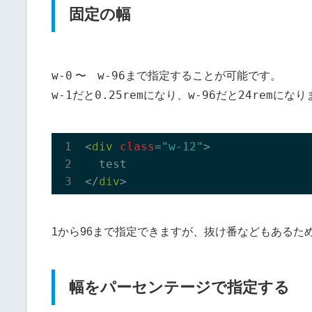
固定の幅
w-0
w-96
〜
まで指定することが可能です。
w-1
0.25rem
w-96
24rem
だと
になり、
だと
になり
<
div
class
=
"w-12"
>

  test

</
div
1から96まで指定できますが、抜け番などもあるた
幅をパーセンテージで指定する