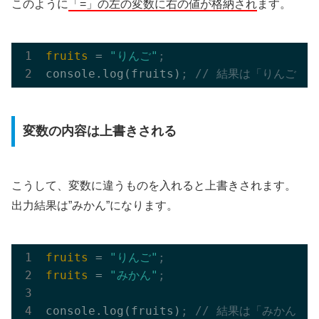
このように
「=」の左の変数に右の値が格納され
ます。
fruits
 = 
"りんご"
;
console.log(fruits)
; // 結果は「りんご」
変数の内容は上書きされる
こうして、変数に違うものを入れると上書きされます。
出力結果は”みかん”になります。
fruits
 = 
"りんご"
;
fruits
 = 
"みかん"
;
console.log(fruits)
; // 結果は「みかん」