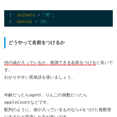
seibetu
 = 
"男"
;
nenrei
 = 
30
;
どうやって名前をつけるか
何の値が入っているか、推測できる名前をつける
と良いで
す。
わかりやすい英単語を使いましょう。
age
年齢だったら
や、りんごの個数だったら
appleCount
などです。
s
配列のように、値が入っているものなら
をつけた複数形
にするなど意識した方が良いです。