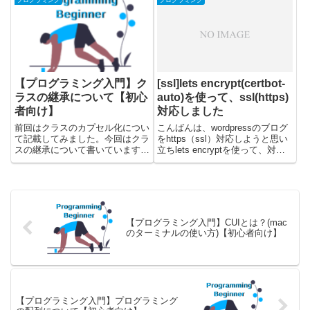
プログラミング
プログラミング
す。こちらではクラスのカプセル
はfor文の概念を学んだ後に、実
化を学んだ後に、実際にjavaのコ
際にjavascriptでのコードを見
ードを見て、カプセル化につい...
て、fo...
【プログラミング入門】ク
[ssl]lets encrypt(certbot-
ラスの継承について【初心
auto)を使って、ssl(https)
者向け】
対応しました
前回はクラスのカプセル化につい
こんばんは、wordpressのブログ
て記載してみました。今回はクラ
をhttps（ssl）対応しようと思い
スの継承について書いています。
立ちlets encryptを使って、対応
クラスの基本編が前提知識になる
してみました。調べてみるとコマ
ので、確認しておいてください。
ンドがいくつか乗っているだけで
こちらではクラスの継承を学んだ
簡単にできそうだったのですが、
後に、実際にjavaのコードを見
普通にハマってしまいました😅
て、継承について理解していき...
環境...
【プログラミング入門】CUIとは？(mac
のターミナルの使い方)【初心者向け】
【プログラミング入門】プログラミング