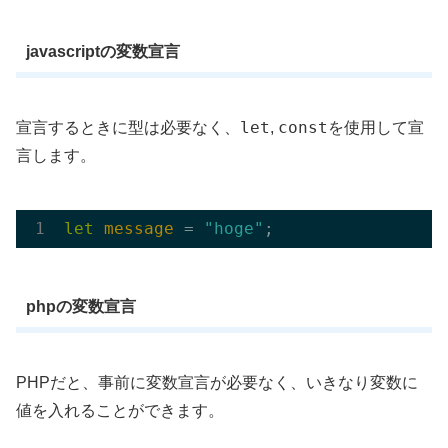
javascriptの変数宣言
let
const
宣言するときに型は必要なく、
,
を使用して宣
言します。
let
message
 = 
"hoge"
phpの変数宣言
PHPだと、事前に変数宣言が必要なく、いきなり変数に
値を入れることができます。