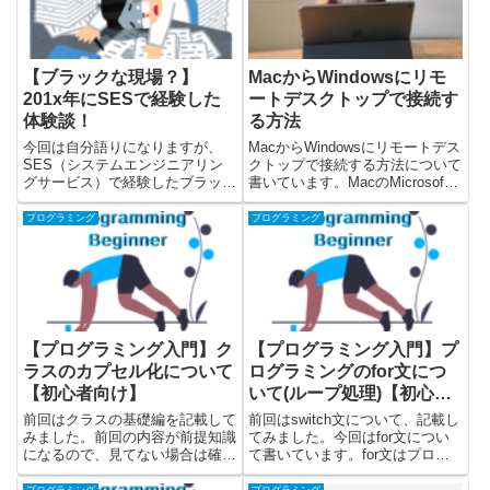
は？）...
【ブラックな現場？】
MacからWindowsにリモ
201x年にSESで経験した
ートデスクトップで接続す
体験談！
る方法
今回は自分語りになりますが、
MacからWindowsにリモートデス
SES（システムエンジニアリン
クトップで接続する方法について
グサービス）で経験したブラック
書いています。MacのMicrosoft
な現場について書きたいと思いま
Remote Desktopを使って、
す。ブラック現場が気になる人や
Windowsに接続して実際にリモー
プログラミング
プログラミング
ITエンジニア派遣やフリーランス
トデスクトップを使うまでを解説
などで、SESで働く予定の方は
しています。Windows...
確認してみてください。※SES...
【プログラミング入門】ク
【プログラミング入門】プ
ラスのカプセル化について
ログラミングのfor文につ
【初心者向け】
いて(ループ処理)【初心者
向け】
前回はクラスの基礎編を記載して
前回はswitch文について、記載し
みました。前回の内容が前提知識
てみました。今回はfor文につい
になるので、見てない場合は確認
て書いています。for文はプログ
してみてください。今回はクラス
ラムの中で繰り返し(ループ)処理
のカプセル化ついて書いていま
をするための構文です。こちらで