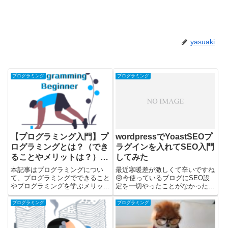
yasuaki
プログラミング
プログラミング
【プログラミング入門】プ
wordpressでYoastSEOプ
ログラミングとは？（でき
ラグインを入れてSEO入門
ることやメリットは？）
してみた
【初心者向け】
本記事はプログラミングについ
最近寒暖差が激しくて辛いですね
て、プログラミングでできること
😣今使っているブログにSEO設
やプログラミングを学ぶメリット
定を一切やったことがなかったの
を記載しています。10年ほど福
で、勉強がてらちょっとやってみ
岡でフリーランスプログラマーと
ました。全然理解できてない気が
プログラミング
プログラミング
して働いている筆者の観点から説
するので、初歩の初歩だけ押さえ
明しています。プログラミングと
たかな？って感じです。今回参考
は？（できることやメリット
にしたページとやったこと【20...