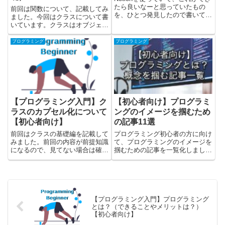
たら良いなーと思っていたもの
前回は関数について、記載してみ
を、ひとつ発見したので書いてみ
ました。今回はクラスについて書
ました。NotionとMarkdownで相
いています。クラスはオブジェク
互に変換する方法についてです。
ト指向プログラミングと呼ばれる
NotionのページからMarkdownに
方式でプログラムを作成していく
プログラミング
プログラミング
変換するNotionからMark...
ときに使っていきます。こちらで
はクラスの概念を学んだ後に、実
際にjavaのコードを見て、ク...
【プログラミング入門】ク
【初心者向け】プログラミ
ラスのカプセル化について
ングのイメージを掴むため
【初心者向け】
の記事11選
前回はクラスの基礎編を記載して
プログラミング初心者の方に向け
みました。前回の内容が前提知識
て、プログラミングのイメージを
になるので、見てない場合は確認
掴むための記事を一覧化しまし
してみてください。今回はクラス
た。プログラミングの概要の記事
のカプセル化ついて書いていま
と、プログラムで使う具体的な構
す。こちらではクラスのカプセル
文の内容（言語ごとにあまり変わ
化を学んだ後に、実際にjavaのコ
らない要素）を解説しています。
ードを見て、カプセル化につい...
プログラミングについてざっくり
で...
【プログラミング入門】プログラミング
とは？（できることやメリットは？）
【初心者向け】