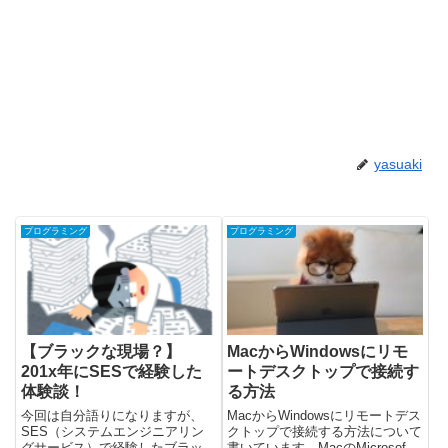
yasuaki
プログラミング
プログラミング
【ブラックな現場？】
MacからWindowsにリモ
201x年にSESで経験した
ートデスクトップで接続す
体験談！
る方法
今回は自分語りになりますが、
MacからWindowsにリモートデス
SES（システムエンジニアリン
クトップで接続する方法について
グサービス）で経験したブラック
書いています。MacのMicrosoft