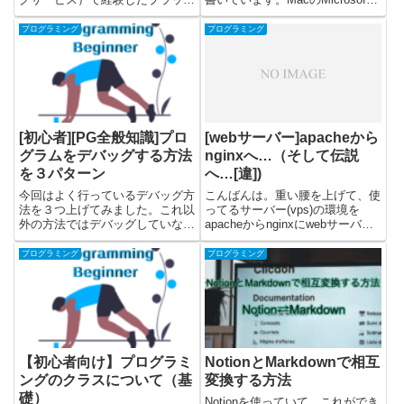
な現場について書きたいと思いま
Remote Desktopを使って、
す。ブラック現場が気になる人や
Windowsに接続して実際にリモー
プログラミング
プログラミング
ITエンジニア派遣やフリーランス
トデスクトップを使うまでを解説
などで、SESで働く予定の方は
しています。Windows...
確認してみてください。※SES...
[初心者][PG全般知識]プロ
[webサーバー]apacheから
グラムをデバッグする方法
nginxへ…（そして伝説
を３パターン
へ…[違])
今回はよく行っているデバッグ方
こんばんは。重い腰を上げて、使
法を３つ上げてみました。これ以
ってるサーバー(vps)の環境を
外の方法ではデバッグしていない
apacheからnginxにwebサーバー
と思います。いろんな言語や環境
を変更しました😎最近ではnginx
で行っている共通のやり方です。
が主流なようなので、新しくweb
プログラミング
プログラミング
1文字間違うだけでも、バグが出
を始める人はこっちだけ使ってい
てよく考えると結構大変な作業で
く流れなんですかね。業務で使う
すよね😅対象はバグを初めて直
vagra...
し...
【初心者向け】プログラミ
NotionとMarkdownで相互
ングのクラスについて（基
変換する方法
礎）
Notionを使っていて、これができ