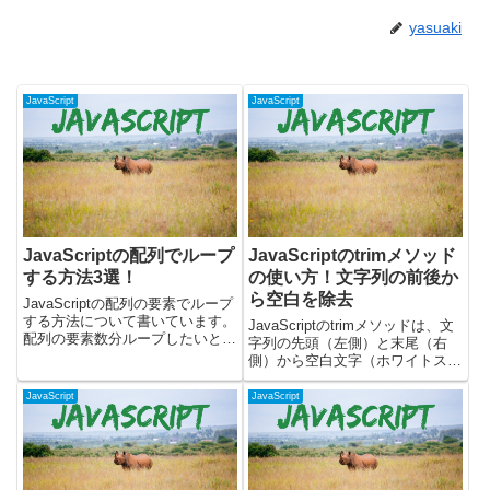
yasuaki
JavaScript
JavaScript
JavaScriptの配列でループ
JavaScriptのtrimメソッド
する方法3選！
の使い方！文字列の前後か
ら空白を除去
JavaScriptの配列の要素でループ
する方法について書いています。
JavaScriptのtrimメソッドは、文
配列の要素数分ループしたいとき
字列の先頭（左側）と末尾（右
には、下記の構文やメソッドを使
側）から空白文字（ホワイトスペ
うことができます。・for文・
ース）を取り除くために使用され
forEachメソッド・for...of文forで
ます。ユーザー入力の整形、デー
JavaScript
JavaScript
ループするfor文を使うことで...
タの前処理、比較の前に余分な空
白を除去するなど、文字列操作に
おいてよく利用され...