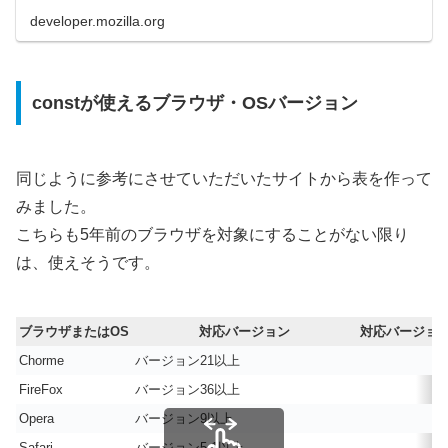
developer.mozilla.org
constが使えるブラウザ・OSバージョン
同じように参考にさせていただいたサイトから表を作って
みました。
こちらも5年前のブラウザを対象にすることがない限り
は、使えそうです。
ブラウザまたはOS
対応バージョン
対応バージョ
Chorme
バージョン21以上
FireFox
バージョン36以上
Opera
バージョン9以上
Safari
バージョン5.1以上