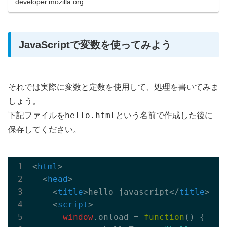
developer.mozilla.org
JavaScriptで変数を使ってみよう
それでは実際に変数と定数を使用して、処理を書いてみま
しょう。
hello.html
下記ファイルを
という名前で作成した後に
保存してください。
<
html
>
<
head
>
<
title
>
hello javascript
</
title
>
<
script
>
window
.onload = 
function
(
) 
{
