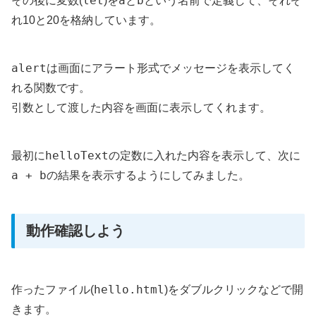
let
a
b
その後に変数(
)を
と
という名前で定義して、それぞ
れ10と20を格納しています。
alert
は画面にアラート形式でメッセージを表示してく
れる関数です。
引数として渡した内容を画面に表示してくれます。
helloText
最初に
の定数に入れた内容を表示して、次に
a + b
の結果を表示するようにしてみました。
動作確認しよう
hello.html
作ったファイル(
)をダブルクリックなどで開
きます。