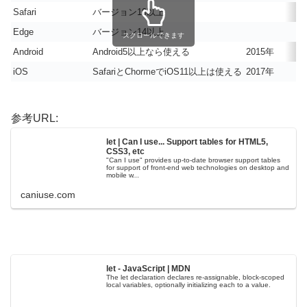
Safari
バージョン10以上
Edge
バージョン14以上
スクロールできます
Android
Android5以上なら使える
2015年
iOS
SafariとChormeでiOS11以上は使える
2017年
参考URL:
let | Can I use... Support tables for HTML5,
CSS3, etc
"Can I use" provides up-to-date browser support tables
for support of front-end web technologies on desktop and
mobile w...
caniuse.com
let - JavaScript | MDN
The let declaration declares re-assignable, block-scoped
local variables, optionally initializing each to a value.