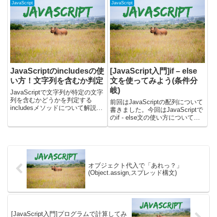
の文字列が含まれているかどう
という表記で、こちらに記載があ
JavaScript
JavaScript
か、また、その文字列がどこにあ
ります。Chart.jsを使用して、複
るかを簡単...
合グラフを作成するChart.js...
JavaScriptのincludesの使
[JavaScript入門]if – else
い方！文字列を含むか判定
文を使ってみよう(条件分
岐)
JavaScriptで文字列が特定の文字
列を含むかどうかを判定する
前回はJavaScriptの配列について
includesメソッドについて解説し
書きました。今回はJavaScriptで
ます。includesメソッドを使う
のif - else文の使い方について、
と、文字列の中に指定した文字列
見ていきましょう。最初に
が含まれているかどうかを簡単に
JavaScriptで、if - else文を使用
チェックできます。文字列処理を
する方法を確認します。その後に
行う際に、...
処理を分岐を使用...
オブジェクト代入で「あれっ？」
(Object.assign,スプレッド構文)
[JavaScript入門]プログラムで計算してみ