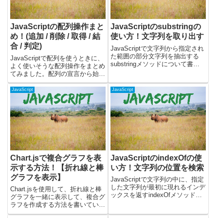
JavaScriptの配列操作まと
JavaScriptのsubstringの
め！(追加 / 削除 / 取得 / 結
使い方！文字列を取り出す
合 / 判定)
JavaScriptで文字列から指定され
た範囲の部分文字列を抽出する
JavaScriptで配列を使うときに、
substringメソッドについて書い
よく使いそうな配列操作をまとめ
ています。substringメソッドを
てみました。配列の宣言から始ま
使うと、文字列から特定の部分を
って、追加・削除・取得・結合・
取り出すことができます。文字列
判定について書いています。配列
JavaScript
JavaScript
から特定の部分を抽出したい場合
の宣言をするJavaScriptで配列を
に便利...
作るには、角括弧([])を使用する
か、A...
Chart.jsで複合グラフを表
JavaScriptのindexOfの使
示する方法！【折れ線と棒
い方！文字列の位置を検索
グラフを表示】
JavaScriptで文字列の中に、指定
した文字列が最初に現れるインデ
Chart.jsを使用して、折れ線と棒
ックスを返すindexOfメソッドに
グラフを一緒に表示して、複合グ
ついて解説します。indexOfメソ
ラフを作成する方法を書いていま
ッドを使うと、文字列の中に特定
す。公式サイトではMixed Chart