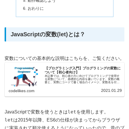
動作確認しよう
おわりに
JavaScriptの変数(let)とは？
変数についての基本的な説明はこちらを、ご覧ください。
【プログラミング入門】プログラミングの変数に
ついて【初心者向け】
本記事では、初心者の方に向けてプログラミングで使用す
る変数について、基礎的な内容を書いています。変数の概
要と、実際にコードで書く場合のイメージ、変数名を付け
方について注意点を記載しています。変数とは？一言でい
うと、変数とは値を入れておく場所...
2021.01.29
codelikes.com
let
JavaScriptで変数を使うときは
を使用します。
let
は2015年以降、ES6の仕様が決まってからブラウザ
に実装されて順次使えるようになっていったので、昔のブ