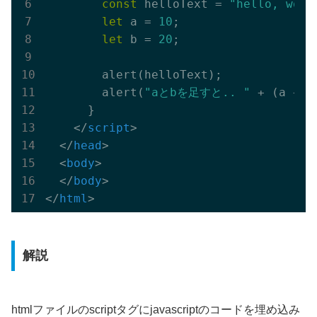
const
 helloText = 
"hello, worl
let
 a = 
10
;

let
 b = 
20
;

        alert(helloText);

        alert(
"aとbを足すと.. "
 + (a + b)
      }

</
script
>
</
head
>
<
body
>
</
body
>
</
html
>
解説
htmlファイルのscriptタグにjavascriptのコードを埋め込み