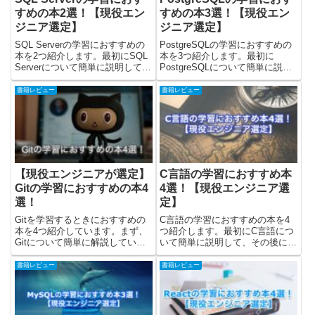
すめの本2選！【現役エン
すめの本3選！【現役エン
ジニア選定】
ジニア選定】
SQL Serverの学習におすすめの
PostgreSQLの学習におすすめの
本を2つ紹介します。最初にSQL
本を3つ紹介します。最初に
Serverについて簡単に説明して、
PostgreSQLについて簡単に説明
その後におすすめの本を紹介して
して、その後におすすめの本を紹
います。最後にSQL Serverを
介しています。最後に、
書籍レビュー
書籍レビュー
「どの本で学ぶと良いか」の考え
PostgreSQLを「どの本で学ぶと
てまとめていますので、確認して
良いか」の考えてまとめています
みてく...
ので、確認してみて...
【現役エンジニアが選定】
C言語の学習におすすめ本
Gitの学習におすすめの本4
4選！【現役エンジニア選
選！
定】
Gitを学習するときにおすすめの
C言語の学習におすすめの本を4
本を4つ紹介しています。まず、
つ紹介します。最初にC言語につ
Gitについて簡単に解説していま
いて簡単に説明して、その後にお
す。その後に、Gitを学習する時
すすめの本を紹介しました。最後
におすすめの本を紹介していま
に、C言語を「どの本で学ぶのが
書籍レビュー
書籍レビュー
す。最後にそれぞれの本を、ター
良いか」の考察をまとめています
ミナル(CUI)・SorceTree(GUI)の
ので、確認してみてください。
どちらの...
yasuaki筆者のC言語歴は、...