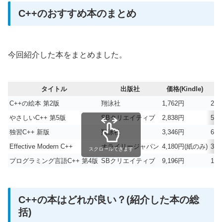
C++のおすすめ本のまとめ
今回紹介した本をまとめました。
タイトル
出版社
価格(Kindle)
ペ
C++の絵本 第2版
翔泳社
1,762円
21
やさしいC++ 第5版
SBクリエイティブ
2,838円
59
独習C++ 新版
翔泳社
3,346円
64
Effective Modern C++
オライリージャパン
4,180円(紙のみ)
36
スクロールできます
プログラミング言語C++ 第4版
SBクリエイティブ
9,196円
13
C++の本はどれが良い？(紹介した本の総
括)