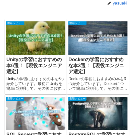
yasuaki
書籍レビュー
書籍レビュー
Unityの学習におすすめの
Dockerの学習におすすめ
本6選！【現役エンジニア
な本3選！【現役エンジニ
選定】
ア選定】
Unityの学習におすすめの本を6つ
Dockerの学習におすすめの本を3
紹介しています。最初にUnityを
つ紹介しています。Dockerにつ
簡単に説明して、その後におすす
いて簡単に説明して、その後にお
めの本を紹介しました。ゲストさ
すすめの本を紹介しました。最後
んUnityでゲームを作りたいんだ
にDockerを「どの本で学ぶのが
書籍レビュー
書籍レビュー
けど。Unityのおすすめの本は、
良いか」の考察をまとめています
どんな本がある？yasuakiこんな
ので、確認してみてください。ゲ
方は是...
ストさんDock...
SQL Serverの学習におす
PostgreSQLの学習におす