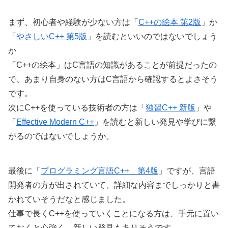
まず、初心者や経験が少ない方は「
C++の絵本 第2版
」か
「
やさしいC++ 第5版
」を読むといいのではないでしょう
か
「C++の絵本」はC言語の知識があることが前提だったの
で、あまり自身のない方はC言語から確認するとよさそう
です。
次にC++を使っている技術者の方は「
独習C++ 新版
」や
「
Effective Modern C++
」を読むと新しい発見や学びに繋
がるのではないでしょうか。
最後に「
プログラミング言語C++ 第4版
」ですが、言語
開発者の方が出されていて、詳細な内容までしっかりと書
かれていそうだなと感じました。
仕事で長くC++を使っていくことになる方は、手元に置い
ておくと心強く、新しい発見もありそうです。