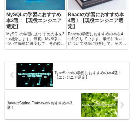
MySQLの学習におすすめ
Reactの学習におすすめ本
本3選！【現役エンジニア
4選！【現役エンジニア選
選定】
定】
MySQLの学習におすすめの本を3
Reactの学習におすすめの本を4
つ紹介します。最初にMySQLに
つ紹介しています。最初にReact
ついて簡単に説明して、その後に
について簡単に説明して、その後
おすすめの本を紹介しています。
におすすめの本を紹介しました。
最後に、MySQLを「どの本で学
最後にReactを「どの本で学ぶの
ぶと良いか」の考えてまとめてい
が良いか」の考察をまとめていま
ますので、確認してみてくださ
す。筆者の観点から、レベル別に
い。※Amazonのお試...
初級者・中級者・上...
TypeScriptの学習におすすめの本4選！
【エンジニア選定】
JavaのSpring Frameworkおすすめ本3
選！