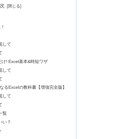
次
選！
認して
て
! Excel基本&時短ワザ
認して
て
なるExcelの教科書【増強完全版】
認して
て
一覧
がいい？
い