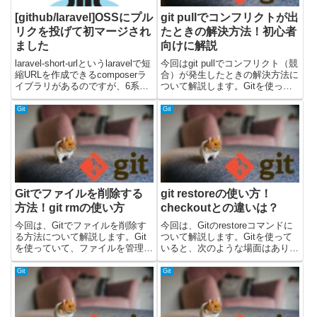
[github/laravel]OSSにプル
git pullでコンフリクトが出
リクを投げて初マージされ
たときの解決方法！初心者
ました
向けに解説
laravel-short-urlというlaravelで短
今回はgit pullでコンフリクト（競
縮URLを作成できるcomposerラ
合）が発生したときの解決方法に
イブラリがあるのですが、6系で
ついて解説します。Gitを使って
使ったところマイグレーションエ
いると、こんなエラーで困ったこ
ラーが出ていて、内容も難しくな
とはありませんか？CONFLICT
Git
Git
かったのでgithubで初プルリクエ
(content): Merge conflictpullした
ストを出してみまし...
らファイル...
Gitでファイルを削除する
git restoreの使い方！
方法！git rmの使い方
checkoutとの違いは？
今回は、Gitでファイルを削除す
今回は、Gitのrestoreコマンドに
る方法について解説します。Git
ついて解説します。Gitを使って
を使っていて、ファイルを管理対
いると、次のような場面はありま
象から外したい次のような場面が
せんか？編集したファイルを元に
あるのではないでしょうか。Git
戻したいステージした変更を取り
Git
Git
管理からファイルを外したい不要
消したいgit checkoutとの違いが
になったファイルを削除したい
分からないgit restoreをい...
git rmの使い方が分か...