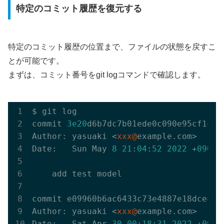
特定のコミット履歴を復元する
特定のコミット履歴の位置まで、ファイルの状態を戻すこ
とが可能です。
まずは、コミット番号をgit logコマンドで確認します。
$ git log

commit 
3e20
d6b7dc7b01ede0c090e95cf1c23
Author: yasuaki <
xxx@
example.com>

Date:   Sun May 
8
21
:
04
:
52
2022
 +
0900
    add test model

commit e09960b6ac6433c73e4887e18dcec60
Author: yasuaki <
xxx@
example.com>

Date:   Sat Apr 
30
00
:
18
:
31
2022
 +
0900