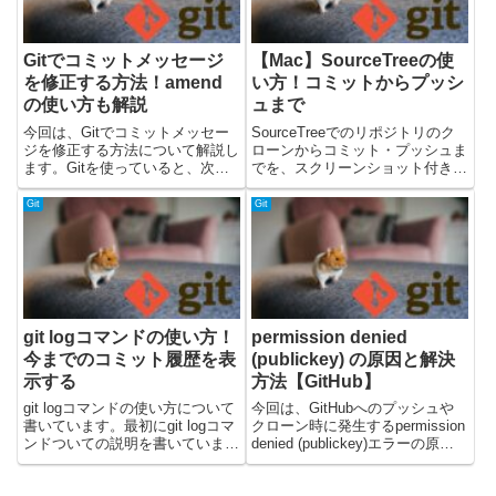
Gitでコミットメッセージ
【Mac】SourceTreeの使
を修正する方法！amend
い方！コミットからプッシ
の使い方も解説
ュまで
今回は、Gitでコミットメッセー
SourceTreeでのリポジトリのク
ジを修正する方法について解説し
ローンからコミット・プッシュま
ます。Gitを使っていると、次の
でを、スクリーンショット付きで
ような経験はありませんか？コミ
まとめました。GitHubからリポ
ットメッセージの誤字を修正した
ジトリをクローンしてから、コミ
Git
Git
いコミット後に説明を追記したい
ット・プッシュまでについて書い
git commit --amend の使い方が分
ています。使っているOSはMac
からな...
でSorceTr...
git logコマンドの使い方！
permission denied
今までのコミット履歴を表
(publickey) の原因と解決
示する
方法【GitHub】
git logコマンドの使い方について
今回は、GitHubへのプッシュや
書いています。最初にgit logコマ
クローン時に発生するpermission
ンドついての説明を書いていま
denied (publickey)エラーの原因
す。その後に、コマンドの使い方
と解決方法について解説します。
とコマンドオプションを指定した
Gitを使っていると、次のような