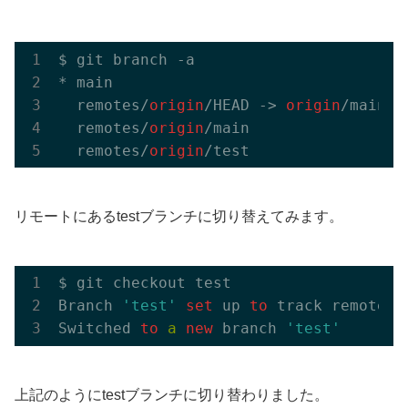
$ git branch -a

* main

  remotes/
origin
/HEAD -> 
origin
/main

  remotes/
origin
/main

  remotes/
origin
リモートにあるtestブランチに切り替えてみます。
$ git checkout test

Branch 
'test'
set
 up 
to
 track remote b
Switched 
to
a
new
 branch 
'test'
上記のようにtestブランチに切り替わりました。