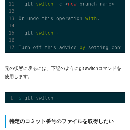
  git 
switch
 -c <
new
-branch-name>

Or undo this operation 
with
:

  git 
switch
 -

Turn off this advice 
by
 setting config
元の状態に戻るには、下記のようにgit switchコマンドを
使用します。
$ 
特定のコミット番号のファイルを取得したい