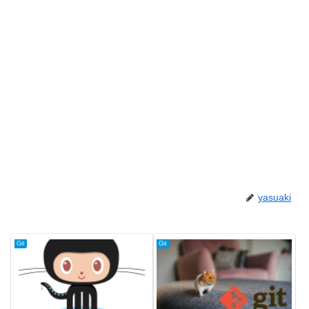
yasuaki
Git
Git