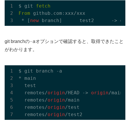
$ git 
fetch
From
 github.com:xxx/xxx

 * [
new
-a
git branchの
オプションで確認すると、取得できたこと
がわかります。
$ git branch -a

* main

  test

  remotes/
origin
/HEAD -> 
origin
/main

  remotes/
origin
/main

  remotes/
origin
/test

  remotes/
origin