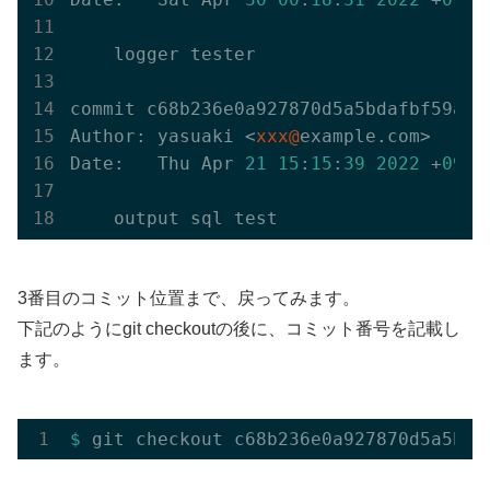
    logger tester

commit c68b236e0a927870d5a5bdafbf59ada1
Author: yasuaki <
xxx@
example.com>

Date:   Thu Apr 
21
15
:
15
:
39
2022
 +
0900
3番目のコミット位置まで、戻ってみます。
下記のようにgit checkoutの後に、コミット番号を記載し
ます。
$ 