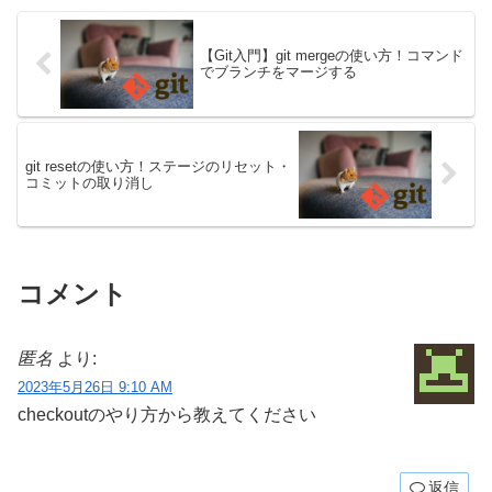
ときの動作について解説していま
エラーで困ったことはありません
す。git logコマンドでGitの履歴を
か？Permission...
見る...
【Git入門】git mergeの使い方！コマンド
でブランチをマージする
git resetの使い方！ステージのリセット・
コミットの取り消し
コメント
匿名
より:
2023年5月26日 9:10 AM
checkoutのやり方から教えてください
返信