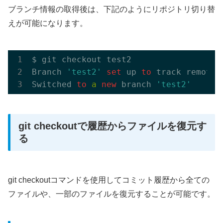
ブランチ情報の取得後は、下記のようにリポジトリ切り替
えが可能になります。
$ git checkout test2

Branch 
'test2'
set
 up 
to
 track remote 
Switched 
to
a
new
 branch 
'test2'
git checkoutで履歴からファイルを復元す
る
git checkoutコマンドを使用してコミット履歴から全ての
ファイルや、一部のファイルを復元することが可能です。