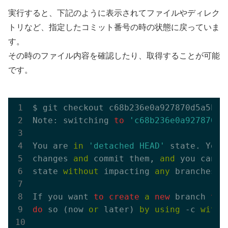
実行すると、下記のように表示されてファイルやディレク
トリなど、指定したコミット番号の時の状態に戻っていま
す。
その時のファイル内容を確認したり、取得することが可能
です。
$ git checkout c68b236e0a927870d5a5bda
Note: switching 
to
'c68b236e0a927870d5
You are 
in
'detached HEAD'
 state. You 
changes 
and
 commit them, 
and
 you can d
state 
without
 impacting 
any
 branches 
b
If you want 
to
create
a
new
 branch 
to
 
do
 so (now 
or
 later) 
by
using
 -c 
with