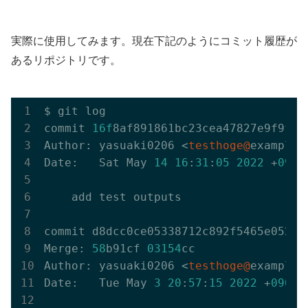
実際に使用してみます。現在下記のようにコミット履歴が
あるリポジトリです。
$ git log

commit 
16f
8af891861bc23cea47827e9f9fe5
Author: yasuaki0206 <
testhoge@
example.c
Date:   Sat May 
14
16
:
31
:
05
2022
 +
0900
    add test outputs

commit d8dcc0ce05338712c892f5465e052ff
Merge: 
58
b91cf 
03154
cc

Author: yasuaki0206 <
testhoge@
example.c
Date:   Tue May 
3
20
:
57
:
15
2022
 +
0900