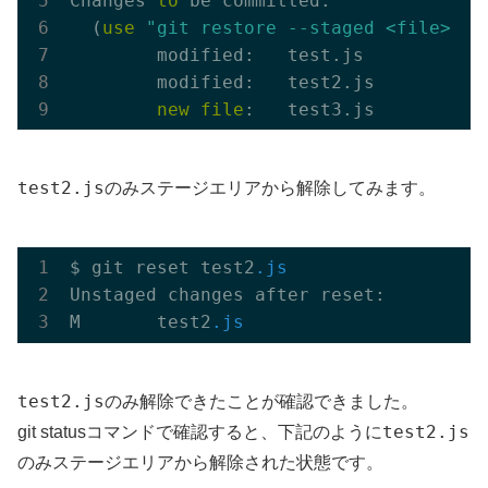
Changes 
to
 be committed:

  (
use
"git restore --staged <file>...
        modified:   test.js

        modified:   test2.js

new
file
test2.js
のみステージエリアから解除してみます。
$ git reset test2
.js
Unstaged changes after reset:

M       test2
.js
test2.js
のみ解除できたことが確認できました。
test2.js
git statusコマンドで確認すると、下記のように
のみステージエリアから解除された状態です。