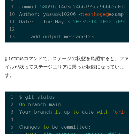
commit 
58
b91cf4d3c2466f95cc96b62c0f82bc
Author: yasuaki0206 <
testhoge@
example.c
Date:   Tue May 
3
20
:
35
:
14
2022
 +
0900
git statusコマンドで、ステージの状態を確認すると、ファ
イルが残ってステージエリアに乗った状態になっていま
す。
On
 branch main

Your branch 
is
 up 
to
 date 
with
'origin
Changes 
to
 be committed:
