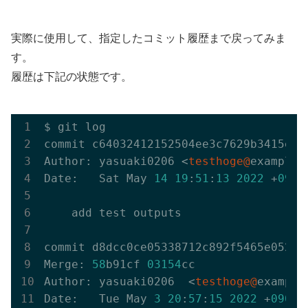
実際に使用して、指定したコミット履歴まで戻ってみま
す。
履歴は下記の状態です。
$ git log                              
commit c64032412152504ee3c7629b3415e690
Author: yasuaki0206 <
testhoge@
example.c
Date:   Sat May 
14
19
:
51
:
13
2022
 +
0900
    add test outputs

commit d8dcc0ce05338712c892f5465e052ff
Merge: 
58
b91cf 
03154
cc

Author: yasuaki0206  <
testhoge@
example.
Date:   Tue May 
3
20
:
57
:
15
2022
 +
0900