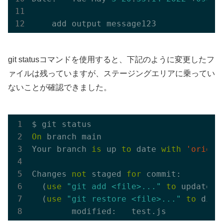
git statusコマンドを使用すると、下記のように変更したフ
ァイルは残っていますが、ステージングエリアに乗ってい
ないことが確認できました。
On
 branch main

Your branch 
is
 up 
to
 date 
with
'origin
Changes 
not
 staged 
for
 commit:

  (
use
"git add <file>..."
to
 update w
  (
use
"git restore <file>..."
to
 disc