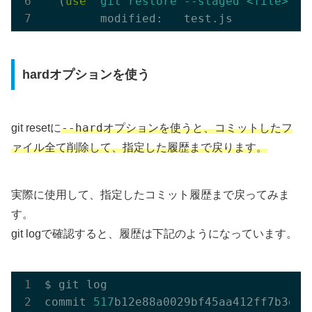
  (
use
"git restore --staged <file>...
hardオプションを使う
--hard
git resetに
オプションを使うと、コミットしたフ
ァイル全て削除して、指定した履歴まで戻ります。
実際に使用して、指定したコミット履歴まで戻ってみま
す。
git logで確認すると、履歴は下記のようになっています。
$ git log   

commit 
517
b12e88a0029bf45aa412ff7b3ee9