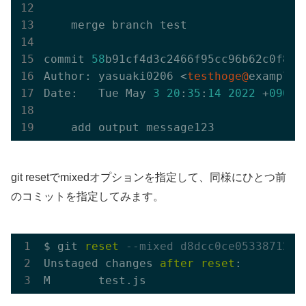
    merge branch test

commit 
58
b91cf4d3c2466f95cc96b62c0f82bc
Author: yasuaki0206 <
testhoge@
example.c
Date:   Tue May 
3
20
:
35
:
14
2022
 +
0900
git resetでmixedオプションを指定して、同様にひとつ前
のコミットを指定してみます。
$ git 
reset
--mixed d8dcc0ce05338712c8
Unstaged changes 
after
reset
:
