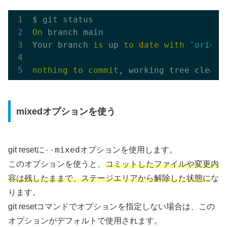
On
 branch main

Your branch 
is
 up 
to
date
with
'origin
nothing
to
commit
mixedオプションを使う
--mixed
git resetに
オプションを使用します。
このオプションを使うと、
コミットしたファイルや変更内
容は残したままで、ステージエリアから解除した状態に
な
ります。
git resetコマンドでオプションを指定しない場合は、この
オプションがデフォルトで使用されます。