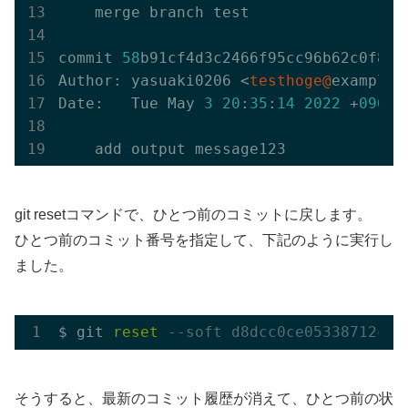
    merge branch test

commit 
58
b91cf4d3c2466f95cc96b62c0f82bc
Author: yasuaki0206 <
testhoge@
example.c
Date:   Tue May 
3
20
:
35
:
14
2022
 +
0900
git resetコマンドで、ひとつ前のコミットに戻します。
ひとつ前のコミット番号を指定して、下記のように実行し
ました。
$ git 
reset
--soft d8dcc0ce05338712c89
そうすると、最新のコミット履歴が消えて、ひとつ前の状