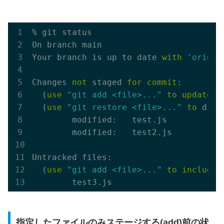
% git status

On branch main

Your branch is up to date 
with
'origin
Changes 
not
 staged 
for
commit
:

  (
use
"git add <file>..."
to
update
 w
  (
use
"git restore <file>..."
to
 disc
        modified:   test.js

        modified:   test2.js

Untracked files:

  (
use
"git add <file>..."
to
include
指定したファイルのみステージする(add)前の状