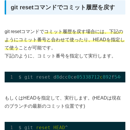
git resetコマンドでコミット履歴を戻す
git resetコマンドで
コミット履歴を戻す場合には、下記の
ようにコミット番号と合わせて使ったり、HEADを指定し
て使う
ことが可能です。
下記のように、コミット番号を指定して実行します。
$ git reset d
8
dcc
0
ce
05338712
c
892
f
5465e
もしくはHEADを指定して、実行します。(HEADは現在
のブランチの最新のコミット位置です)
$ git 
reset
HEAD