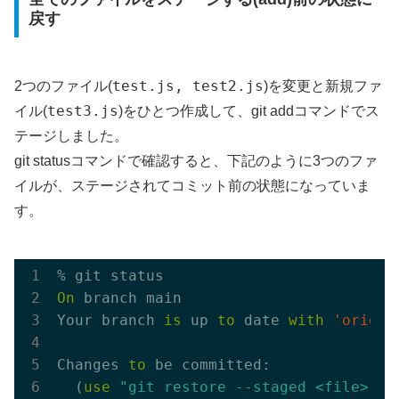
戻す
test.js, test2.js
2つのファイル(
)を変更と新規ファ
test3.js
イル(
)をひとつ作成して、git addコマンドでス
テージしました。
git statusコマンドで確認すると、下記のように3つのファ
イルが、ステージされてコミット前の状態になっていま
す。
On
 branch main

Your branch 
is
 up 
to
 date 
with
'origin
Changes 
to
 be committed:

  (
use
"git restore --staged <file>...