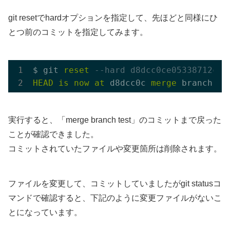
git resetでhardオプションを指定して、先ほどと同様にひ
とつ前のコミットを指定してみます。
$ git 
reset
--hard d8dcc0ce05338712c89
HEAD
is
now
at
 d8dcc0c 
merge
 branch 
te
実行すると、「merge branch test」のコミットまで戻った
ことが確認できました。
コミットされていたファイルや変更箇所は削除されます。
ファイルを変更して、コミットしていましたがgit statusコ
マンドで確認すると、下記のように変更ファイルがないこ
とになっています。