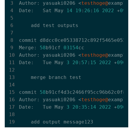
Author: yasuaki0206 <
testhoge@
example.c
Date:   Sat May 
14
19
:
26
:
16
2022
 +
0900
    add test outputs

commit d8dcc0ce05338712c892f5465e052ff
Merge: 
58
b91cf 
03154
cc

Author: yasuaki0206 <
testhoge@
example.c
Date:   Tue May 
3
20
:
57
:
15
2022
 +
0900
    merge branch test

commit 
58
b91cf4d3c2466f95cc96b62c0f82bc
Author: yasuaki0206 <
testhoge@
example.c
Date:   Tue May 
3
20
:
35
:
14
2022
 +
0900