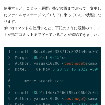
使用すると、コミット履歴が指定位置まで戻って、変更し
たファイルがステージングエリアに乗っていない状態にな
ります。
git logコマンドを使用すると、下記のように最新のコミッ
トが指定コミットまで戻っていることが確認できました。
commit d8dcc0ce05338712c892f5465e052ff
Merge: 
58
b91cf 
03154
cc

Author: yasuaki0206 <
testhoge@
example.c
Date:   Tue May 
3
20
:
57
:
15
2022
 +
0900
    merge branch test

commit 
58
b91cf4d3c2466f95cc96b62c0f82bc
Author: yasuaki0206 <
testhoge@
example.c
Date:   Tue May 
3
20
:
35
:
14
2022
 +
0900