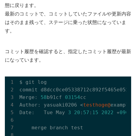
態に戻ります。
最新のコミットで、コミットしていたファイルや更新内容
はそのまま残って、ステージに乗った状態になっていま
す。
コミット履歴を確認すると、指定したコミット履歴が最新
になっています。
$ git log

commit d8dcc0ce05338712c892f5465e052ff
Merge: 
58
b91cf 
03154
cc

Author: yasuaki0206 <
testhoge@
example.c
Date:   Tue May 
3
20
:
57
:
15
2022
 +
0900
    merge branch test
