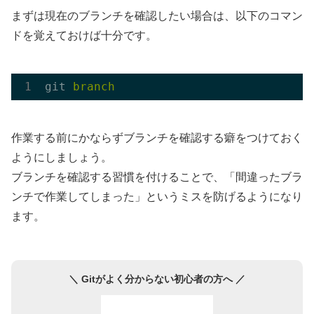
まずは現在のブランチを確認したい場合は、以下のコマン
ドを覚えておけば十分です。
git 
作業する前にかならずブランチを確認する癖をつけておく
ようにしましょう。
ブランチを確認する習慣を付けることで、「間違ったブラ
ンチで作業してしまった」というミスを防げるようになり
ます。
＼ Gitがよく分からない初心者の方へ ／