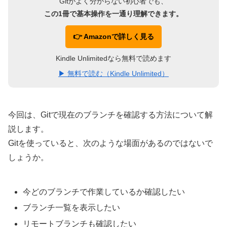
Gitがよく分からない初心者でも、
この1冊で基本操作を一通り理解できます。
👉 Amazonで詳しく見る
Kindle Unlimitedなら無料で読めます
▶ 無料で読む（Kindle Unlimited）
今回は、Gitで現在のブランチを確認する方法について解
説します。
Gitを使っていると、次のような場面があるのではないで
しょうか。
今どのブランチで作業しているか確認したい
ブランチ一覧を表示したい
リモートブランチも確認したい