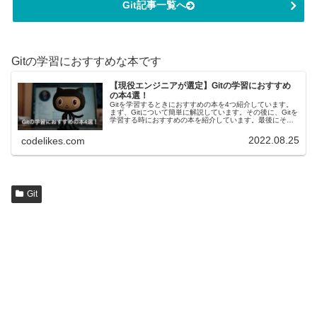
Git記事一覧へ
Gitの学習におすすめな本です
【現役エンジニアが選定】Gitの学習におすすめ
の本4選！
Gitを学習するときにおすすめの本を4つ紹介しています。
まず、Gitについて簡単に解説しています。その後に、Gitを
学習する時におすすめの本を紹介しています。最後にそれ
ぞれの本を、ターミナル(CUI)・SorceTree(GUI)のどちら
の...
2022.08.25
codelikes.com
Git