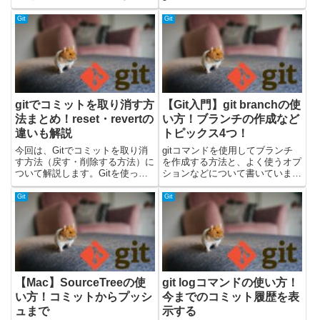
ありませんか？以前の状態に戻し
の後に実際にコマンドを使用した
たいバグが出たので正常な状態に
際の出力を載せています。Gitの
Git
Git
戻したい間違ったコミットをなか
バージョン2.32.0を使って、動作
ったことにしたいreset / revert の
を確認しています。git st...
違いが分か...
gitでコミットを取り消す方
【Git入門】git branchの使
法まとめ！reset・revertの
い方！ブランチの作成など
違いも解説
トピックス4つ！
今回は、Gitでコミットを取り消
gitコマンドを使用してブランチ
す方法（戻す・削除する方法）に
を作成する方法と、よく使うオプ
ついて解説します。Gitを使って
ションなどについて書いていま
いると、こんな場面があるかと思
す。Gitのバージョン2.32.0で確
います。間違った内容でコミット
認しています。gitのbranch(ブラ
Git
Git
してしまった直前のコミットをな
ンチ)とは？gitのブランチを作成
かったことにしたいpushした後
すると、現在の開発フローから離
だけど修正したいrese...
れて、別...
【Mac】SourceTreeの使
git logコマンドの使い方！
い方！コミットからプッシ
今までのコミット履歴を表
ュまで
示する