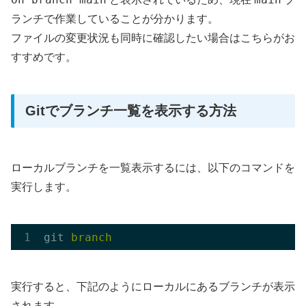
ランチで作業していることが分かります。
ファイルの変更状況も同時に確認したい場合はこちらがお
すすめです。
Gitでブランチ一覧を表示する方法
ローカルブランチを一覧表示するには、以下のコマンドを
実行します。
git 
実行すると、下記のようにローカルにあるブランチが表示
されます。