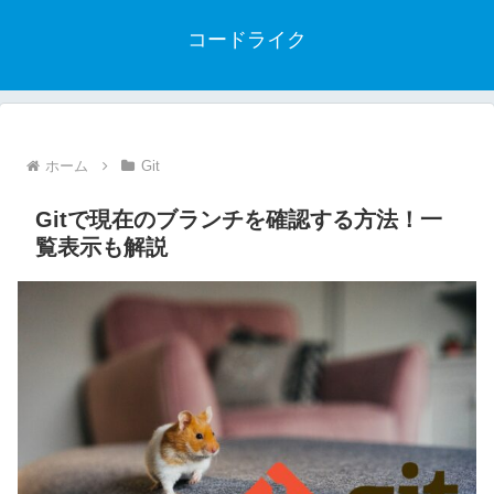
コードライク
ホーム
Git
Gitで現在のブランチを確認する方法！一
覧表示も解説