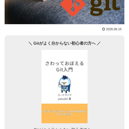
2026.06.15
＼ Gitがよく分からない初心者の方へ ／