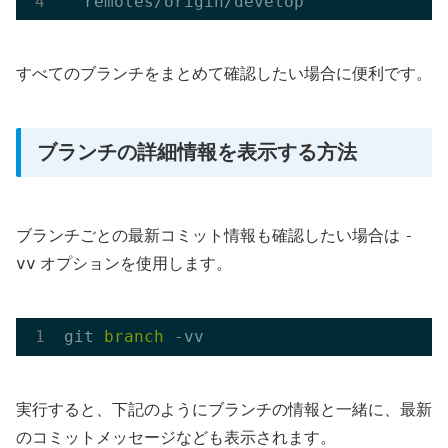
  remotes
/origin/
すべてのブランチをまとめて確認したい場合に便利です。
ブランチの詳細情報を表示する方法
-
ブランチごとの最新コミット情報も確認したい場合は
vv
オプションを使用します。
git 
branch 
実行すると、下記のようにブランチの情報と一緒に、最新
のコミットメッセージなども表示されます。