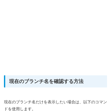
現在のブランチ名を確認する方法
現在のブランチ名だけを表示したい場合は、以下のコマン
ドを使用します。