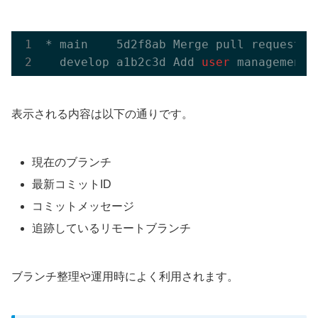
* main    5d2f8ab Merge pull request #1
  develop a1b2c3d 
Add
 user 
表示される内容は以下の通りです。
現在のブランチ
最新コミットID
コミットメッセージ
追跡しているリモートブランチ
ブランチ整理や運用時によく利用されます。