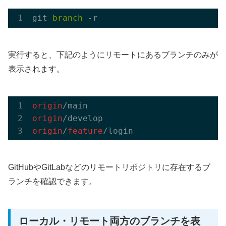
git 
branch 
実行すると、下記のようにリモートにあるブランチのみが
表示されます。
origin
origin
origin
/
feature
GitHubやGitLabなどのリモートリポジトリに存在するブ
ランチを確認できます。
ローカル・リモート両方のブランチを表