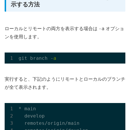
示する方法
-a
ローカルとリモートの両方を表示する場合は
オプショ
ンを使用します。
git branch -
a
実行すると、下記のようにリモートとローカルのブランチ
が全て表示されます。
* main

  develop

  remotes
/origin/
main
