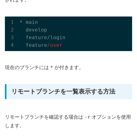
* main

  develop

  feature/login

  feature
*
現在のブランチには
が付きます。
リモートブランチを一覧表示する方法
-r
リモートブランチを確認する場合は
オプションを使用
します。