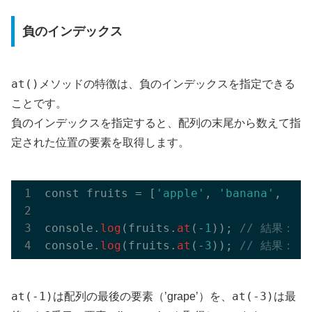
負のインデックス
at()
メソッドの特徴は、負のインデックスを指定できる
ことです。
負のインデックスを指定すると、配列の末尾から数えて指
定された位置の要素を取得します。
const fruits = [
'apple'
, 
'banana'
, 
'or
console.
log
(fruits.
at
(-
1
)); 
// 結果：gr
console.
log
(fruits.
at
(-
3
)); 
// 結果：ban
at(-1)
at(-3)
は配列の最後の要素（’grape’）を、
は最