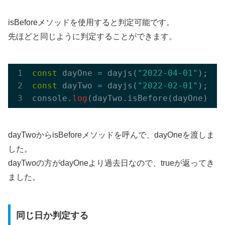
isBeforeメソッドを使用すると判定可能です。
先ほどと同じように判定することができます。
const
 dayOne = dayjs(
"2022-04-01"
const
 dayTwo = dayjs(
"2022-02-01"
);

console.
log
(dayTwo.isBefore(dayOne)); 
dayTwoからisBeforeメソッドを呼んで、dayOneを渡しま
した。
dayTwoの方がdayOneより過去日なので、trueが返ってき
ました。
同じ日か判定する