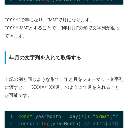
“YYYY”で年になり、”MM”で月になります。
“YYYY-MM”とすることで、”[年]-[月]”の形で文字列が返っ
てきます。
年月の文字列を入れて取得する
上記の例と同じような形で、年と月をフォーマット文字列
に渡すと、「XXXX年XX月」のように年月を入れること
が可能です。
const
 yearMonth = dayjs().
format
(
"YYY
console.
log
(yearMonth) 
// 2022年04月