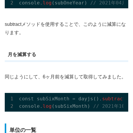
console.
log
(subOneYear)
 // 2021年04月
subtractメソッドを使用することで、このように減算にな
ります。
月を減算する
同じようにして、6ヶ月前を減算して取得してみました。
const subSixMonth = dayjs().
subtract
(
6
console.
log
(subSixMonth)
 // 2021年10月
単位の一覧