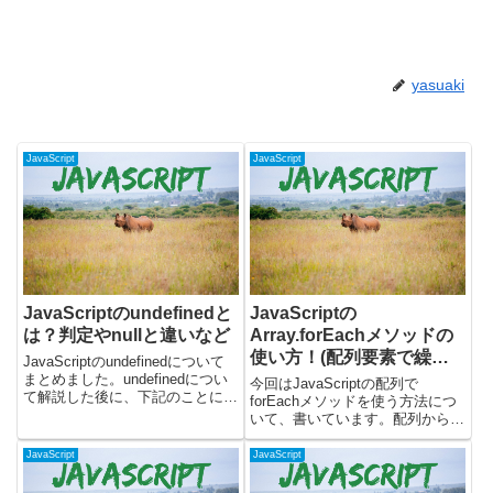
yasuaki
JavaScript
JavaScript
JavaScriptのundefinedと
JavaScriptの
は？判定やnullと違いなど
Array.forEachメソッドの
使い方！(配列要素で繰り
JavaScriptのundefinedについて
返し処理)
まとめました。undefinedについ
今回はJavaScriptの配列で
て解説した後に、下記のことにつ
forEachメソッドを使う方法につ
いて書いています。・undefined
いて、書いています。配列から
になるパターンについて・
forEachメソッドを呼び出すこと
undefinedの判定方法・undefined
で、ひとつずつ要素を取り出して
JavaScript
JavaScript
とnullの違...
繰り返し処理を行うことができま
す。使い方を解説した後に、