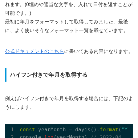
れます。(0埋めや適当な文字を、入れて日付を返すことが
可能です。)
最初に年月をフォーマットして取得してみました。最後
に、よく使いそうなフォーマット一覧を載せています。
公式ドキュメントのこちら
に書いてある内容になります。
ハイフン付きで年月を取得する
例えばハイフン付きで年月を取得する場合には、下記のよ
うにします。
const
 yearMonth = dayjs().
format
(
"YYYY
console.
log
(yearMonth) 
// 2022-04