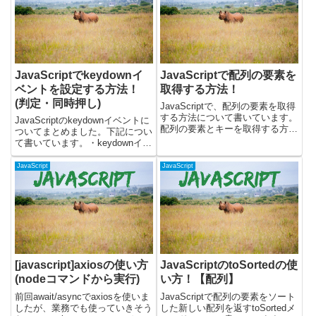
forEachを使用...
JavaScriptでkeydownイ
JavaScriptで配列の要素を
ベントを設定する方法！
取得する方法！
(判定・同時押し)
JavaScriptで、配列の要素を取得
する方法について書いています。
JavaScriptのkeydownイベントに
配列の要素とキーを取得する方法
ついてまとめました。下記につい
と、配列の要素をループする方法
て書いています。・keydownイベ
などについて記載しています。配
ントとは？・keydownイベントの
列の要素を取得する要素番号を指
設定方法・keydownでEnterキー
JavaScript
JavaScript
定すると、要素を取得することが
を判定して処理する方法・
できます。例えば、下...
keydownで同時押しを判...
[javascript]axiosの使い方
JavaScriptのtoSortedの使
(nodeコマンドから実行)
い方！【配列】
前回await/asyncでaxiosを使いま
JavaScriptで配列の要素をソート
したが、業務でも使っていきそう
した新しい配列を返すtoSortedメ