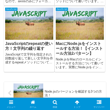
なので、axiosのみにフォーカス
ソッドについて書いています。
して確認してみました。nodeコ
toSortedメソッドを使うと、元の
マンドで、ターミナルからjsファ
配列を変更せずに、要素がソート
JavaScript
JavaScript
イルを実行して確認しています。
された新しい配列を作成できま
前回：axiosとは？公式githu...
す。配列をソートして別の処理に
渡したり...
JavaScriptのrepeatの使い
MacにNode.jsをインスト
方！文字列の繰り返す
ールする方法！【インスト
ール方法2パターン】
JavaScriptで文字列を指定された
回数繰り返して新しい文字列を作
Node.jsをMacのローカルにイン
成するrepeatメソッドについて解
ストールする方法について書いて
説します。repeatメソッドを使う
います。実際にNode.jsをインス
と、文字列の繰り返しを簡単に生
トールして動くか確認してみまし
成できます。同じ文字列を複数回
た。コマンドでインストールする
連結したい場合や、特定のパター
方法と、公式のインストーラーを
ンを生成...
使用する方法があります。
Node.jsにはバー...
Node.jsのバージョンを確認する3つの方
法！
メニュー
ホーム
検索
トップ
サイドバー