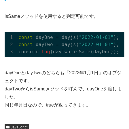
isSameメソッドを使用すると判定可能です。
const
 dayOne = dayjs(
"2022-01-01"
const
 dayTwo = dayjs(
"2022-01-01"
);

console.
log
(dayTwo.isSame(dayOne)); 
//
dayOneとdayTwoのどちらも「2022年1月1日」のオブジ
ェクトです。
dayTwoからisSameメソッドを呼んで、dayOneを渡しま
した。
同じ年月日なので、trueが返ってきます。
JavaScript