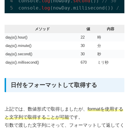
console.
log
(nowDay.
second
()) 
// 30
console.
log
(nowDay.millisecond()) 
// 6
メソッド
値
内容
dayjs().hour()
22
時
dayjs().minute()
30
分
dayjs().second()
30
秒
dayjs().millisecond()
670
ミリ秒
日付をフォーマットして取得する
上記では、数値形式で取得しましたが、
formatを使用する
と文字列で取得することが可能
です。
引数で渡した文字列にそって、フォーマットして返してく