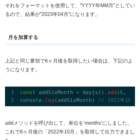
それをフォーマットを使用して、”YYYY年MM月”としてい
るので、結果が”2023年04月”になります。
月を加算する
上記と同じ要領で6ヶ月後を取得したい場合は、下記のよ
うになります。
const
 addSixMonth = dayjs().
add
(
6
, 
'mo
console.
log
(addSixMonth) 
// 2022年10月
addメソッドを呼び出して、単位を’months’にしました。
これで6ヶ月後の「2022年10月」を取得して出力できまし