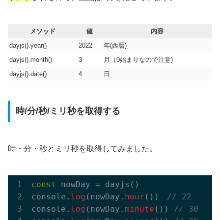
メソッド
値
内容
dayjs().year()
2022
年(西暦)
dayjs().month()
3
月（0始まりなので注意)
dayjs().date()
4
日
時/分/秒/ミリ秒を取得する
時・分・秒とミリ秒を取得してみました。
const
 nowDay = dayjs()

console.
log
(nowDay.
hour
())　
// 22
console.
log
(nowDay.
minute
()) 
// 30 