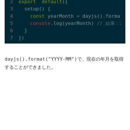
export
default
({

  setup() {

const
 yearMonth = dayjs().format(
"
console
.log(yearMonth) 
// 結果：2022
  }

dayjs().format("YYYY-MM")
で、現在の年月を取得
することができました。