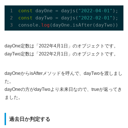
const
 dayOne = dayjs(
"2022-04-01"
const
 dayTwo = dayjs(
"2022-02-01"
);

console.
log
(dayOne.isAfter(dayTwo)); 
/
dayOne定数は「2022年4月1日」のオブジェクトです。
dayTwo定数は「2022年2月1日」のオブジェクトです。
dayOneからisAfterメソッドを呼んで、dayTwoを渡しまし
た。
dayOneの方がdayTwoより未来日なので、trueが返ってき
ました。
過去日か判定する