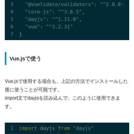
"@vuelidate/validators"
: 
"^2.0.0-alp
"core-js"
: 
"^3.6.5"
,

"dayjs"
: 
"^1.11.0"
,

"vue"
: 
"^3.2.31"
Vue.jsで使う
Vue.jsで使用する場合も、上記の方法でインストールした
後に使うことが可能です。
import文でdayjsを読み込んで、このように使用できま
す。
import
 dayjs 
from
"dayjs"