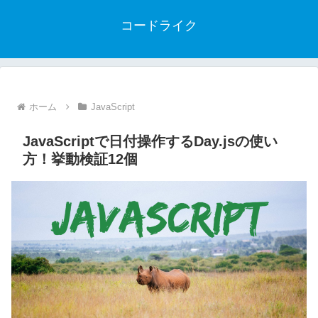
コードライク
ホーム
JavaScript
JavaScriptで日付操作するDay.jsの使い
方！挙動検証12個