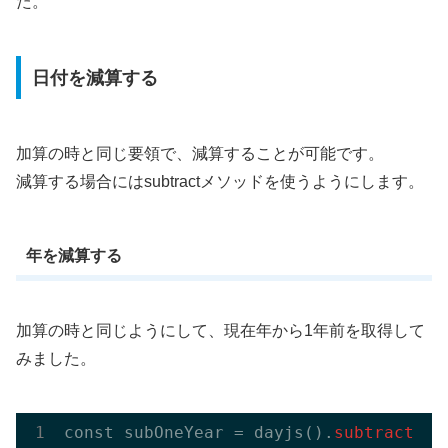
た。
日付を減算する
加算の時と同じ要領で、減算することが可能です。
減算する場合にはsubtractメソッドを使うようにします。
年を減算する
加算の時と同じようにして、現在年から1年前を取得して
みました。
const subOneYear = dayjs().
subtract
(
1
,