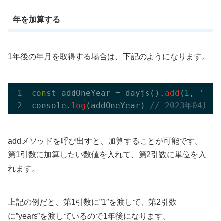
年を加算する
1年後の年月を取得する場合は、下記のようになります。
const
 addOneYear = dayjs().
add
(
1
, 
'yea
console.
log
(addOneYear) 
// 2023年04月
addメソッドを呼び出すと、加算することが可能です。
第1引数に加算したい数値を入れて、第2引数に単位を入
れます。
上記の例だと、第1引数に”1″を渡して、第2引数
に”years”を渡しているので1年後になります。