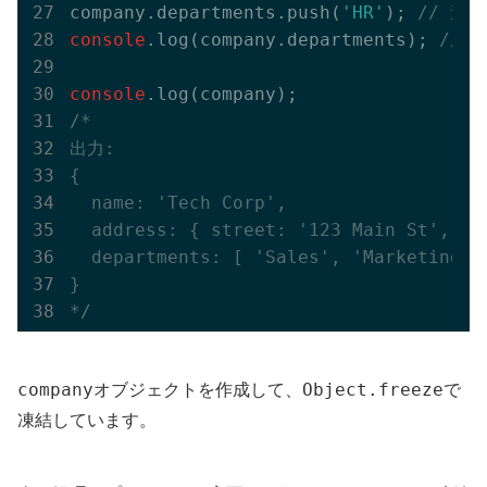
company.departments.push(
'HR'
); 
// 追
console
.log(company.departments); 
// 出
console
/*

出力:

{

  name: 'Tech Corp',

  address: { street: '123 Main St', 
  departments: [ 'Sales', 'Marketing
}

*/
company
Object.freeze
オブジェクトを作成して、
で
凍結しています。