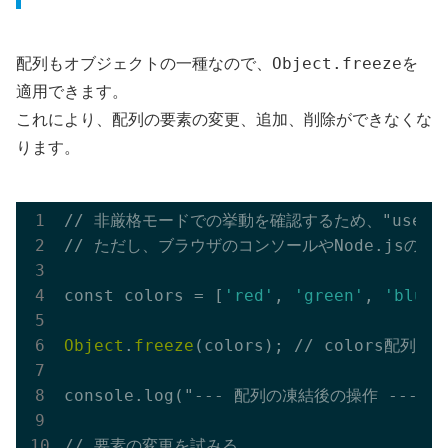
Object.freeze
配列もオブジェクトの一種なので、
を
適用できます。
これにより、配列の要素の変更、追加、削除ができなくな
ります。
// 非厳格モードでの挙動を確認するため、"use st
// ただし、ブラウザのコンソールやNode.jsの
const colors = [
'red'
, 
'green'
, 
'blue'
Object
.
freeze
(colors); // colors配列を凍
console.log("--- 配列の凍結後の操作 ---");

// 要素の変更を試みる
