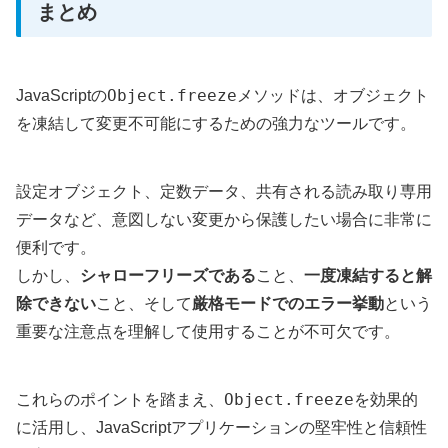
まとめ
Object.freeze
JavaScriptの
メソッドは、オブジェクト
を凍結して変更不可能にするための強力なツールです。
設定オブジェクト、定数データ、共有される読み取り専用
データなど、意図しない変更から保護したい場合に非常に
便利です。
しかし、
シャローフリーズである
こと、
一度凍結すると解
除できない
こと、そして
厳格モードでのエラー挙動
という
重要な注意点を理解して使用することが不可欠です。
Object.freeze
これらのポイントを踏まえ、
を効果的
に活用し、JavaScriptアプリケーションの堅牢性と信頼性