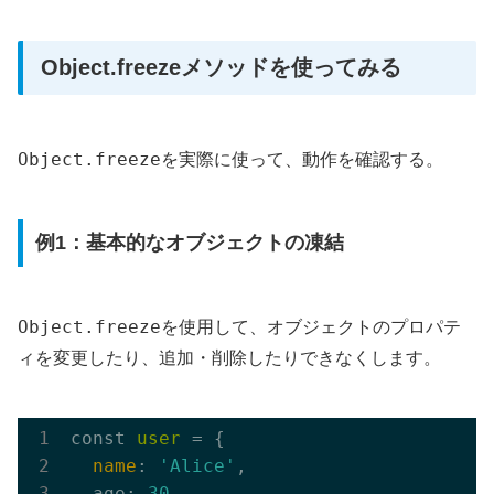
Object.freezeメソッドを使ってみる
Object.freeze
を実際に使って、動作を確認する。
例1：基本的なオブジェクトの凍結
Object.freeze
を使用して、オブジェクトのプロパテ
ィを変更したり、追加・削除したりできなくします。
const 
user
 = {

name
: 
'Alice'
,

  age: 
30