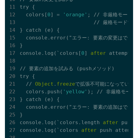
try {

  colors[
0
] = 
'orange'
; // 非厳格モード
                        // 厳格モードではT
} catch (e) {

  console.error("エラー: 要素の変更はできません
}

console.log(`colors[
0
] 
after
 attempt 
t
// 要素の追加を試みる (pushメソッド)

try {

  // 
Object
.
freeze
で拡張不可能になっているため
  colors.push(
'yellow'
); // 非厳格モードで
} catch (e) {

  console.error("エラー: 要素の追加はできません
}

console.log(`colors.length 
after
 push 
console.log(`colors 
after
 push attemp