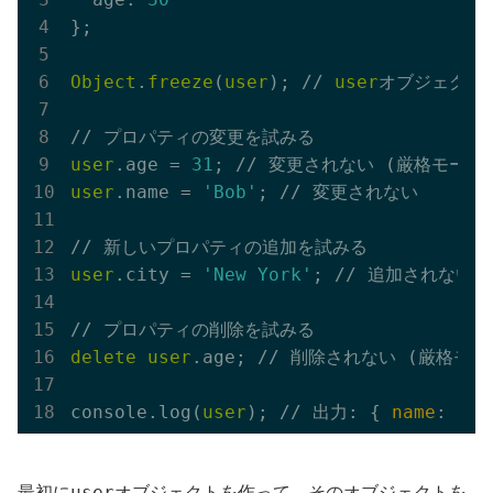
};

Object
.
freeze
(
user
); // 
user
オブジェクトを
user
.age = 
31
user
.name = 
'Bob'
; // 変更されない

user
.city = 
'New York'
; // 追加されない (
delete
user
.age; // 削除されない (厳格モード
console.log(
user
); // 出力: { 
name
: 
'Al
user
最初に
オブジェクトを作って、そのオブジェクトを