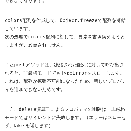
できなくなります。
colors
Object.freeze
配列を作成して、
で配列を凍結
しています。
colors
次の処理で
配列に対して、要素を書き換えようと
しますが、変更されません。
push
また
メソッドは、凍結された配列に対して呼び出さ
TypeError
れると、非厳格モードでも
をスローします。
これは、配列が拡張不可能になったため、新しいプロパテ
ィを追加できないためです。
delete
一方、
演算子によるプロパティの削除は、非厳格
モードではサイレントに失敗します。（エラーはスローせ
ず、false を返します）