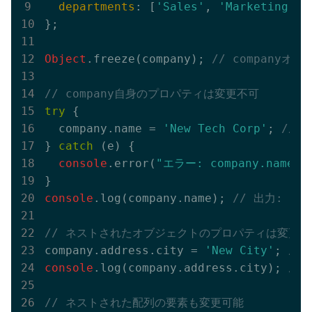
departments
: [
'Sales'
, 
'Marketing'
]

};

Object
.freeze(company); 
// companyオ
// company自身のプロパティは変更不可
try
 {

  company.name = 
'New Tech Corp'
; 
// 
} 
catch
 (e) {

console
.error(
"エラー: company.nam
console
.log(company.name); 
// 出力: Tec
// ネストされたオブジェクトのプロパティは変更可
company.address.city = 
'New City'
; 
//
console
.log(company.address.city); 
// 
// ネストされた配列の要素も変更可能