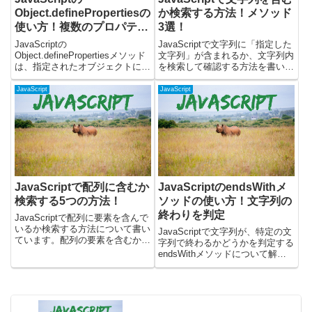
Object.definePropertiesの
か検索する方法！メソッド
使い方！複数のプロパティ
3選！
を定義する
JavaScriptの
JavaScriptで文字列に「指定した
Object.definePropertiesメソッド
文字列」が含まれるか、文字列内
は、指定されたオブジェクトに複
を検索して確認する方法を書いて
数の新しいプロパティを直接追加
います。この記事では、下記のメ
したり、既存のプロパティの属性
ソッドを使用して文字列に、検索
JavaScript
JavaScript
を変更したりするために使用され
文字列が含まれるか確認しま
ます。これは、プロパティの値だ
す。・includesメソッド・search
けでなく、その...
メソッド・...
JavaScriptで配列に含むか
JavaScriptのendsWithメ
検索する5つの方法！
ソッドの使い方！文字列の
終わりを判定
JavaScriptで配列に要素を含んで
いるか検索する方法について書い
JavaScriptで文字列が、特定の文
ています。配列の要素を含むか確
字列で終わるかどうかを判定する
認する時には、下記のメソッドを
endsWithメソッドについて解説
使います。・includesメソッド・
します。endsWithメソッドを使
indexOfメソッド・findIndexメソ
うと、文字列の末尾が指定した文
ッド・everyメソッド・...
字列と一致するかどうかを簡単に
チェックできます。文字列処理を
行う際に...