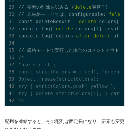
// 要素の削除を試みる (
delete
演算子)

// 非厳格モードでは、configurable: 
false
 
const deleteResult = 
delete
 colors[
1
];

console.log(`
delete
 colors[
1
] result (
console.log(`colors 
after
delete
 attem
/*

"use strict";

const strictColors = ['red', 'green', '
Object.freeze(strictColors);

try { strictColors.push('yellow'); } c
try { delete strictColors[1]; } catch 
*/
配列を凍結すると、その配列は固定長になり、要素も変更