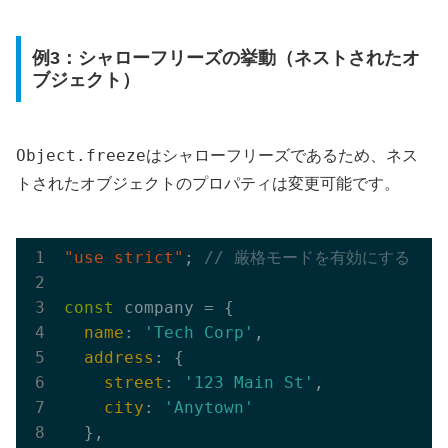
例3：シャローフリーズの挙動（ネストされたオ
ブジェクト）
Object.freeze
はシャローフリーズであるため、ネス
トされたオブジェクトのプロパティは変更可能です。
"use strict"
; 
// 厳格モードを有効にする (
const
 company = {

name
: 
'Tech Corp'
,

address
: {

street
: 
'123 Main St'
,

city
: 
'Anytown'
  },
