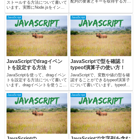
配列の要素とキーを取得する方法
ストールする方法について書いて
と、配列の要素をループする方法
います。実際にNode.jsをインス
などについて記載しています。配
トールして動くか確認してみまし
列の要素を取得する要素番号を指
た。コマンドでインストールする
JavaScript
JavaScript
定すると、要素を取得することが
方法と、公式のインストーラーを
できます。例えば、下...
使用する方法があります。
Node.jsにはバー...
JavaScriptでdragイベン
JavaScriptで型を確認！
トを設定する方法 ！
typeof演算子の使い方！
JavaScriptを使って、dragイベン
JavaScriptで、変数や値の型を確
トを設定する方法について書いて
認することができるtypeof演算子
います。dragイベントを使うこと
について書いています。typeof演
で、要素がドラッグされていると
算子を変数や値の前につけること
きに何らかの処理ができます。実
で、文字列で型を返してくれま
JavaScript
JavaScript
際に動くサンプルを使いつつ、以
す。最初に、typeof演算子の使い
下について書いています。・drag
方を書いています。その後に、
イベント...
typ...
JavaScriptの
JavaScriptで文字列を含む