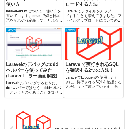
使い方
ロードする方法！
laravel-enumについて、使い方を
Laravelでファイルをアップロー
書いています。enumで値と日本
ドすることも増えてきました。フ
語をそれぞれ定義して、とれるか
ァイルアップロードについてのサ
の動作確認までやってみました。
ンプルコードや注意点などをまと
公式リファレンスのEnumメソッ
めておきます。サンプルの動作検
Laravel
Laravel
ドも少し試してみました。
証にはLaravelのバージョン8を使
laravel-enumとはlaravel-enu...
用しています。Laravelでファイ
ルをアップ...
Laravelのデバッグにddd
Laravelで実行されるSQL
ヘルパーを使ってみた
を確認する2つの方法！
(Laravelエラー画面解説)
LaravelでEloquentを使用したと
きに、発行されるSQLを確認する
Laravelでデバッグするときに、
方法について書いています。掲載
ddヘルパーではなく、dddヘルパ
しているコードはLaravelのバー
ーというものがあることを知りま
ジョン9.0で検証しました。toSql
した。通常のエラーが発生したと
とgetBindingsでSQLを確認する
きにも使用されている画面にて表
最初にtoSqlメ...
示してくれるものです。今回、こ
の記事ではdddヘルパーの使い方
や、それぞれのタブ...