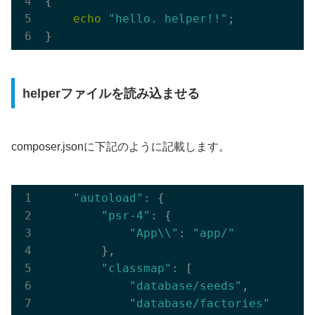
{

echo
"hello. helper!!"
;

helperファイルを読み込ませる
composer.jsonに下記のように記載します。
"autoload"
: {

"psr-4"
: {

"App\\"
: 
"app/"
        },

"classmap"
: [

"database/seeds"
,

"database/factories"