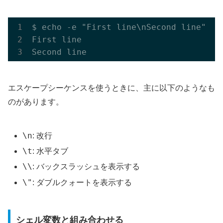
$ echo -e "First line\nSecond line"

First line

エスケープシーケンスを使うときに、主に以下のようなも
のがあります。
\n
: 改行
\t
: 水平タブ
\\
: バックスラッシュを表示する
\"
: ダブルクォートを表示する
シェル変数と組み合わせる