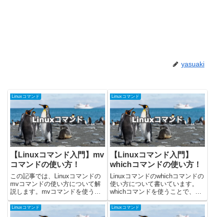
yasuaki
Linuxコマンド
Linuxコマンド
【Linuxコマンド入門】mv
【Linuxコマンド入門】
コマンドの使い方！
whichコマンドの使い方！
この記事では、Linuxコマンドの
Linuxコマンドのwhichコマンドの
mvコマンドの使い方について解
使い方について書いています。
説します。mvコマンドを使うこ
whichコマンドを使うことで、コ
とで、ファイルやディレクトリの
マンドの実行パスを知ることがで
移動や名前変更を行うことができ
きます。今回載せているコマンド
Linuxコマンド
Linuxコマンド
ます。今回掲載しているコマンド
はUbuntuの22.04.2で確認しまし