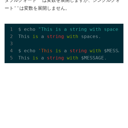
""
ダブルクォート
は変数を展開しますが、シングルクォ
''
ート
は変数を展開しません。
$ echo 
"This is a string with spaces."
This 
is
 a 
string
with
 spaces.

$ echo 
'This
is
 a 
string
with
 $MESSAGE.
This 
is
 a 
string
with