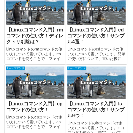
はUbuntu 24.04.1で確認しまし
た！whichコマンドの使い方whi...
た！mvコマン...
【Linuxコマンド入門】rm
【Linuxコマンド入門】cd
コマンドの使い方！ディレ
コマンドの使い方！サンプ
クトリ削除は？
ル4選！
Linuxコマンドのrmコマンドの使
Linuxコマンドのcdコマンドの使
い方について書いています。rm
い方について書いています。簡単
コマンドを使うことで、ファイル
に使い方について、書いた後によ
やディレクトリを削除することが
く使いそうなものなどをサンプル
できます。今回載せているコマン
として4つ書きました。cdコマン
Linuxコマンド
Linuxコマンド
ドはUbuntuの22.04.2で確認しま
ドはchange directoryの略称で、
した！rmコマンドの使い方rmコ
現在のディレクトリ(カレントデ
マンドを使...
ィレク...
【Linuxコマンド入門】cp
【Linuxコマンド入門】ls
コマンドの使い方！
コマンドの使い方！サンプ
ル9つ！
Linuxコマンドのcpコマンドの使
い方について書いています。cp
Linuxコマンドのlsコマンドの使
コマンドを使うことで、ファイル
い方について書いています。lsコ
やディレクトリをコピーすること
マンドを使うと、指定したパスや