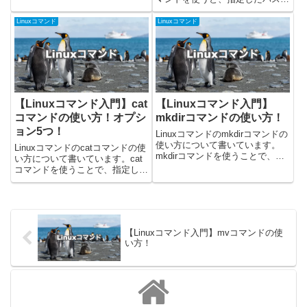
ができます。今回載せているコマ
カレントディレクトリのファイル
ンドはUbuntu 24.04.1で確認しま
やフォルダなどを確認することが
Linuxコマンド
Linuxコマンド
した！cpコマンドの使い方cpコ
できます。MacやUbuntuなど、
マンドを...
Linux系のOSを使っているとよく
使うコマン...
【Linuxコマンド入門】cat
【Linuxコマンド入門】
コマンドの使い方！オプシ
mkdirコマンドの使い方！
ョン5つ！
Linuxコマンドのmkdirコマンドの
使い方について書いています。
Linuxコマンドのcatコマンドの使
mkdirコマンドを使うことで、デ
い方について書いています。cat
ィレクトリを作成することができ
コマンドを使うことで、指定した
ます。今回載せているコマンドは
パスのファイルの内容を表示する
Ubuntuの22.04.2で確認しまし
ことができます。今回載せている
た！mkdirコマンドの使い方
コマンドはUbuntuの22.04.2で確
mkdi...
認しました！catコマンドの使い
方ca...
【Linuxコマンド入門】mvコマンドの使
い方！