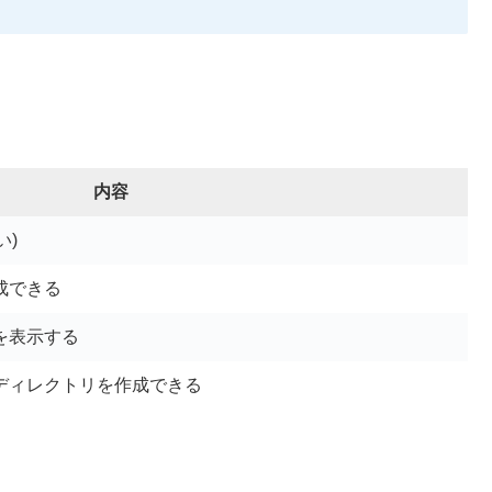
。
内容
い)
成できる
を表示する
ディレクトリを作成できる