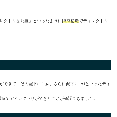
レクトリを配置」といったように
階層構造
でディレクトリ
できて、その配下にfuga、さらに配下にtestといったディ
層構造でディレクトリができたことが確認できました。