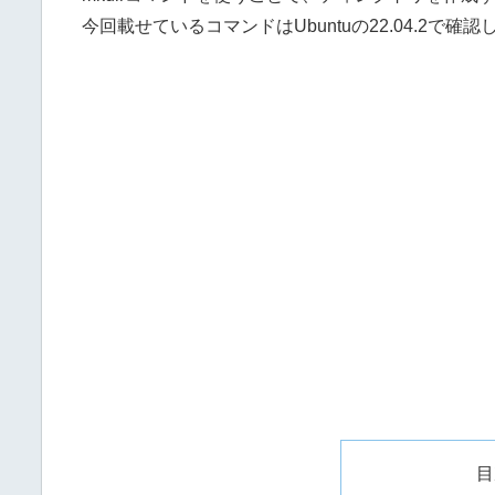
今回載せているコマンドはUbuntuの22.04.2で確
目