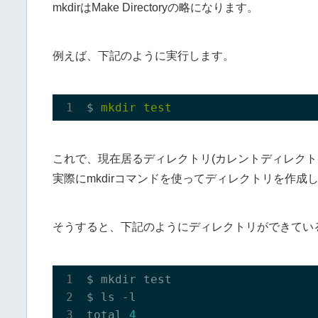
mkdirはMake Directoryの略になります。
例えば、下記のように実行します。
$ 
mkdir
test
これで、現在居るディレクトリ(カレントディレク
実際にmkdirコマンドを使ってディレクトリを作成
そうすると、下記のようにディレクトリができてい
$ mkdir test

$ ls -l

total 
4