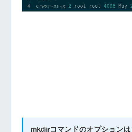
drwxr-xr-x 
2
 root root 
4096
 May 
mkdirコマンドのオプションは