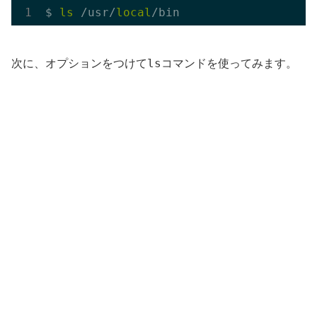
$ 
ls
 /usr/
local
ls
次に、オプションをつけて
コマンドを使ってみます。