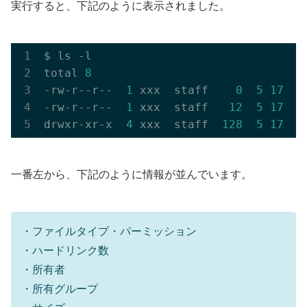
実行すると、下記のように表示されました。
$ ls -l

total 
8
-rw-r--r--  
1
 xxx  staff    
0
5
17
13
-rw-r--r--  
1
 xxx  staff   
12
5
17
15
drwxr-xr-x  
4
 xxx  staff  
128
5
17
15
一番左から、下記のように情報が並んでいます。
・ファイルタイプ・パーミッション
・ハードリンク数
・所有者
・所有グループ