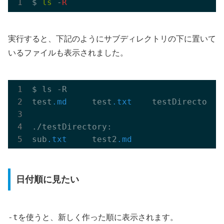
$ 
ls
 -
R
実行すると、下記のようにサブディレクトリの下に置いて
いるファイルも表示されました。
$ ls -R

test
.md
     test
.txt
    testDirectory

./testDirectory:

sub
.txt
     test2
.md
日付順に見たい
-t
を使うと、新しく作った順に表示されます。