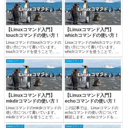
た！mvコマン...
した！rmコマンドの使い方rmコ
マンドを使...
【Linuxコマンド入門】
【Linuxコマンド入門】
touchコマンドの使い方！
whichコマンドの使い方！
Linuxコマンドのtouchコマンドの
Linuxコマンドのwhichコマンドの
使い方について書いています。
使い方について書いています。
touchコマンドを使うことで、フ
whichコマンドを使うことで、コ
ァイルのタイムスタンプを変更す
マンドの実行パスを知ることがで
ることができます。また、存在し
きます。今回載せているコマンド
Linuxコマンド
Linuxコマンド
ないファイルパスを指定すると、
はUbuntuの22.04.2で確認しまし
新しくファイルを作ってくれま
た！whichコマンドの使い方whi...
す。今回載せているコ...
【Linuxコマンド入門】
【Linuxコマンド入門】
mkdirコマンドの使い方！
echoコマンドの使い方！
Linuxコマンドのmkdirコマンドの
この記事では、Linuxコマンドの
使い方について書いています。
echoコマンドの使い方について
mkdirコマンドを使うことで、デ
解説します。echoコマンドを使
ィレクトリを作成することができ
うことで、文字列や変数の内容を
ます。今回載せているコマンドは
画面に出力することができます。
Linuxコマンド
Linuxコマンド