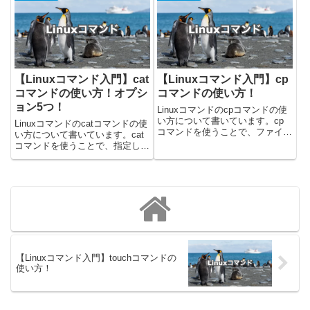
Ubuntuの22.04.2で確認しまし
環境変数の内容を確認したり、シ
た！mkdirコマンドの使い方
ェルスクリプト中に画面に出力し
mkdi...
たりするときに使用しま...
【Linuxコマンド入門】cat
【Linuxコマンド入門】cp
コマンドの使い方！オプシ
コマンドの使い方！
ョン5つ！
Linuxコマンドのcpコマンドの使
い方について書いています。cp
Linuxコマンドのcatコマンドの使
コマンドを使うことで、ファイル
い方について書いています。cat
やディレクトリをコピーすること
コマンドを使うことで、指定した
ができます。今回載せているコマ
パスのファイルの内容を表示する
ンドはUbuntu 24.04.1で確認しま
ことができます。今回載せている
した！cpコマンドの使い方cpコ
コマンドはUbuntuの22.04.2で確
マンドを...
認しました！catコマンドの使い
方ca...
【Linuxコマンド入門】touchコマンドの
使い方！