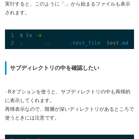
実行すると、このように「.」から始まるファイルも表示
されます。
$ ls -
a
.       ..      
.test_file
  test
.md
   
サブディレクトリの中を確認したい
-R
オプションを使うと、サブディレクトリの中も再帰的
に表示してくれます。
再帰表示なので、階層が深いディレクトリがあるところで
使うときには注意です。