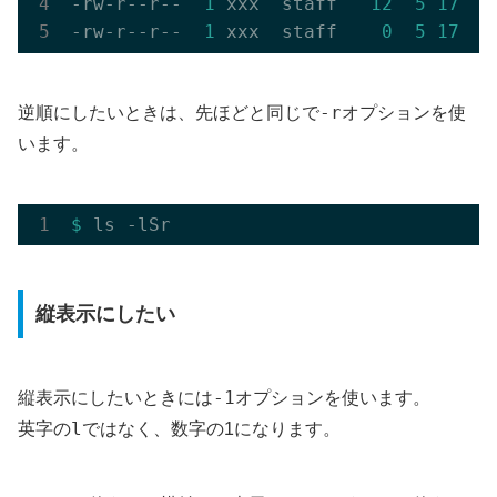
-rw-r--r--  
1
 xxx  staff   
12
5
17
15
-rw-r--r--  
1
 xxx  staff    
0
5
17
13
-r
逆順にしたいときは、先ほどと同じで
オプションを使
います。
$ 
縦表示にしたい
-1
縦表示にしたいときには
オプションを使います。
l
英字の
ではなく、数字の1になります。