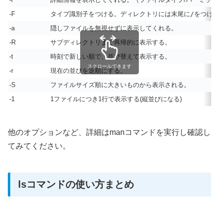
-F
タイプ識別子をつける。ディレクトリには末尾に
/
をつけ
-a
隠しファイルを無視せずに表示してくれる。
-R
サブディレクトリまで再帰的に表示する。
-t
時刻で新しい順で、並び替えて表示する。
スクロールできます
-r
現在の並びを逆順にする。
-S
ファイルサイズ順に大きいものから表示される。
-1
1ファイルにつき1行で表示する(縦並びになる)
他のオプションなど、詳細はmanコマンドを実行し確認し
てみてください。
lsコマンドの使い方まとめ