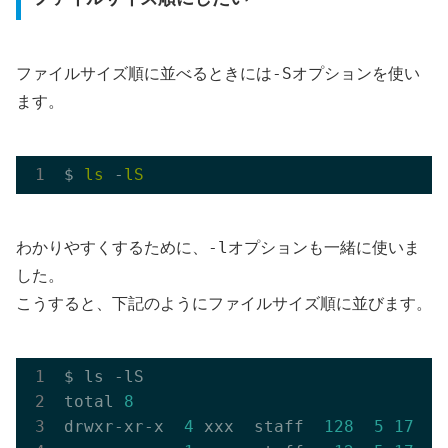
-S
ファイルサイズ順に並べるときには
オプションを使い
ます。
$ 
ls
 -
lS
-l
わかりやすくするために、
オプションも一緒に使いま
した。
こうすると、下記のようにファイルサイズ順に並びます。
$ ls -lS

total 
8
drwxr-xr-x  
4
 xxx  staff  
128
5
17
15