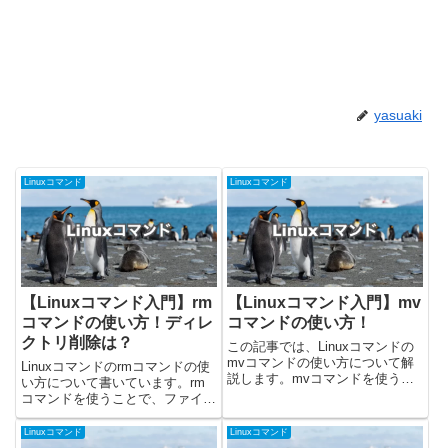
yasuaki
Linuxコマンド
Linuxコマンド
【Linuxコマンド入門】rm
【Linuxコマンド入門】mv
コマンドの使い方！ディレ
コマンドの使い方！
クトリ削除は？
この記事では、Linuxコマンドの
mvコマンドの使い方について解
Linuxコマンドのrmコマンドの使
説します。mvコマンドを使うこ
い方について書いています。rm
とで、ファイルやディレクトリの
コマンドを使うことで、ファイル
移動や名前変更を行うことができ
やディレクトリを削除することが
ます。今回掲載しているコマンド
できます。今回載せているコマン
Linuxコマンド
Linuxコマンド
はUbuntu 24.04.1で確認しまし
ドはUbuntuの22.04.2で確認しま