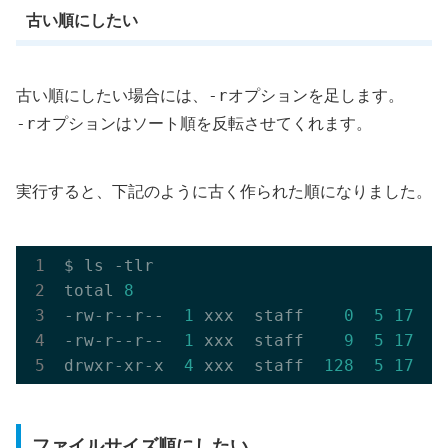
古い順にしたい
-r
古い順にしたい場合には、
オプションを足します。
-r
オプションはソート順を反転させてくれます。
実行すると、下記のように古く作られた順になりました。
$ ls -tlr

total 
8
-rw-r--r--  
1
 xxx  staff    
0
5
17
13
-rw-r--r--  
1
 xxx  staff    
9
5
17
13
drwxr-xr-x  
4
 xxx  staff  
128
5
17
15
ファイルサイズ順にしたい