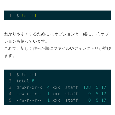
$ 
ls
 -
tl
-t
-l
わかりやすくするために
オプションと一緒に、
オプ
ションも使っています。
これで、新しく作った順にファイルやディレクトリが並び
ます。
$ ls -tl 

total 
8
drwxr-xr-x  
4
 xxx  staff  
128
5
17
15
-rw-r--r--  
1
 xxx  staff    
9
5
17
13
-rw-r--r--  
1
 xxx  staff    
0
5
17
13