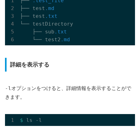
├── 
.test_file
├── test
.md
├── test
.txt
└── testDirectory

    ├── sub
.txt
    └── test2
.md
詳細を表示する
-l
オプションをつけると、詳細情報を表示することがで
きます。
$ 