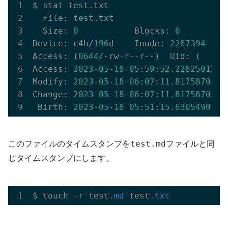
$ stat test.txt

  File: test.txt

  Size: 
0
           Blocks: 
0
         
Device: c4h/
196
d    Inode: 
2267394
    
Access: (
0644
/-rw-r--r--)  Uid: (    
0
Access: 
2023
-05
-18
05
:
59
:
52.228250128
 
Modify: 
2023
-05
-18
06
:
07
:
11.817587039
 
Change: 
2023
-05
-18
06
:
07
:
11.817587039
 
 Birth: 
2023
-05
-18
05
:
51
:
15.630549071
 
test.md
このファイルのタイムスタンプを
ファイルと同
じタイムスタンプにします。
$ touch -r test
.md
 test
.txt