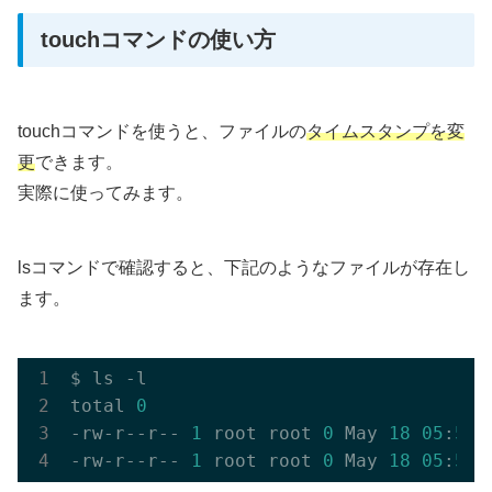
touchコマンドの使い方
touchコマンドを使うと、ファイルの
タイムスタンプを変
更
できます。
実際に使ってみます。
lsコマンドで確認すると、下記のようなファイルが存在し
ます。
$ ls -l 

total 
0
-rw-r--r-- 
1
 root root 
0
 May 
18
05
:
51
 
-rw-r--r-- 
1
 root root 
0
 May 
18
05
:
51