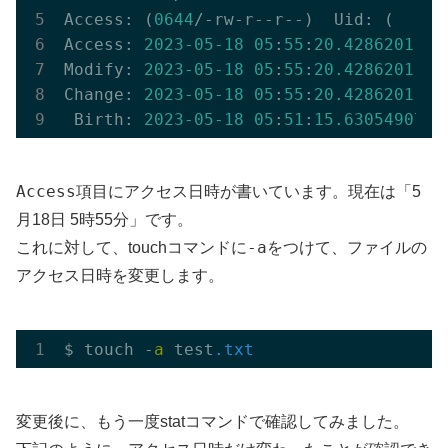
Access: (
0644
/-rw-r--r--)  Uid: (    
0
Access: 
2023
-05
-18
05
:
55
:
20.428620112
 
Modify: 
2023
-05
-18
05
:
55
:
20.428620112
 
Change: 
2023
-05
-18
05
:
55
:
20.428620112
 
 Birth: 
2023
-05
-18
05
:
51
:
15.630549071
 
Access
項目にアクセス日時が書いています。現在は「5
月18日 5時55分」です。
-a
これに対して、touchコマンドに
をつけて、ファイルの
アクセス日時を変更します。
$ touch -
a
 test
.txt
変更後に、もう一度statコマンドで確認してみました。