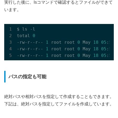
実行した後に、lsコマンドで確認するとファイルができて
います。
$ ls -l

total 
0
-rw-r--r-- 
1
 root root 
0
 May 
18
05
:
56
 
-rw-r--r-- 
1
 root root 
0
 May 
18
05
:
51
 
-rw-r--r-- 
1
 root root 
0
 May 
18
05
:
55
パスの指定も可能
絶対パスや相対パスを指定して作成することもできます。
下記は、絶対パスを指定してファイルを作成しています。