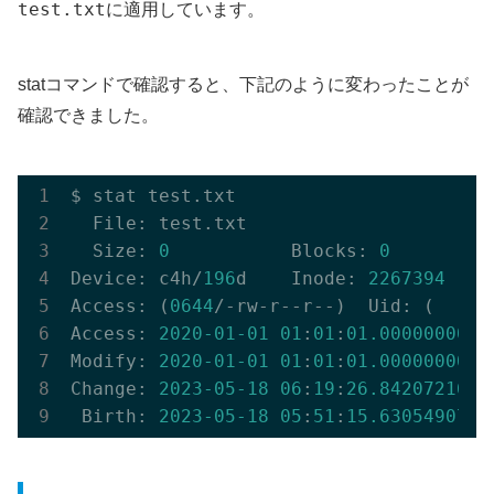
test.txt
に適用しています。
statコマンドで確認すると、下記のように変わったことが
確認できました。
$ stat test.txt

  File: test.txt

  Size: 
0
           Blocks: 
0
         
Device: c4h/
196
d    Inode: 
2267394
    
Access: (
0644
/-rw-r--r--)  Uid: (    
0
Access: 
2020
-01
-01
01
:
01
:
01.000000000
 
Modify: 
2020
-01
-01
01
:
01
:
01.000000000
 
Change: 
2023
-05
-18
06
:
19
:
26.842072165
 
 Birth: 
2023
-05
-18
05
:
51
:
15.630549071
 