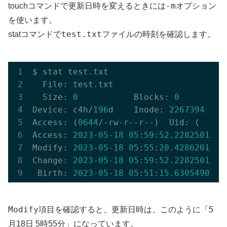
-m
touchコマンドで更新日時を変えるときには
オプション
を使います。
test.txt
statコマンドで
ファイルの時刻を確認します。
$ stat test.txt

  File: test.txt

  Size: 
0
           Blocks: 
0
         
Device: c4h/
196
d    Inode: 
2267394
    
Access: (
0644
/-rw-r--r--)  Uid: (    
0
Access: 
2023
-05
-18
05
:
59
:
52.228250128
 
Modify: 
2023
-05
-18
05
:
55
:
20.428620112
 
Change: 
2023
-05
-18
05
:
59
:
52.228250128
 
 Birth: 
2023
-05
-18
05
:
51
:
15.630549071
 
Modify
項目を確認すると、更新日時は、このように「5
月18日 5時55分」になっています。