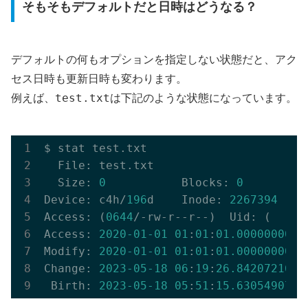
そもそもデフォルトだと日時はどうなる？
デフォルトの何もオプションを指定しない状態だと、アク
セス日時も更新日時も変わります。
test.txt
例えば、
は下記のような状態になっています。
$ stat test.txt

  File: test.txt

  Size: 
0
           Blocks: 
0
         
Device: c4h/
196
d    Inode: 
2267394
    
Access: (
0644
/-rw-r--r--)  Uid: (    
0
Access: 
2020
-01
-01
01
:
01
:
01.000000000
 
Modify: 
2020
-01
-01
01
:
01
:
01.000000000
 
Change: 
2023
-05
-18
06
:
19
:
26.842072165
 
 Birth: 
2023
-05
-18
05
:
51
:
15.630549071
 