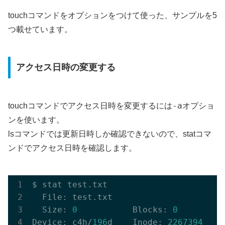
touchコマンドをオプションをつけて使った、サンプルを5
つ載せています。
アクセス日時の変更する
-a
touchコマンドでアクセス日時を変更するには
オプショ
ンを使います。
lsコマンドでは更新日時しか確認できないので、statコマ
ンドでアクセス日時を確認します。
$ stat test.txt

  File: test.txt

  Size: 
0
           Blocks: 
0
         
Device: c4h/
196
d    Inode: 
2267394
    