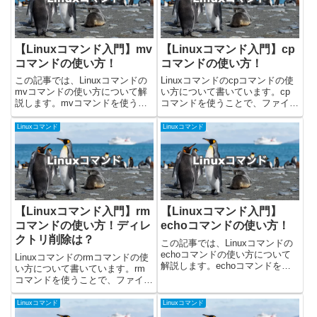
【Linuxコマンド入門】mv
【Linuxコマンド入門】cp
コマンドの使い方！
コマンドの使い方！
この記事では、Linuxコマンドの
Linuxコマンドのcpコマンドの使
mvコマンドの使い方について解
い方について書いています。cp
説します。mvコマンドを使うこ
コマンドを使うことで、ファイル
とで、ファイルやディレクトリの
やディレクトリをコピーすること
移動や名前変更を行うことができ
ができます。今回載せているコマ
Linuxコマンド
Linuxコマンド
ます。今回掲載しているコマンド
ンドはUbuntu 24.04.1で確認しま
はUbuntu 24.04.1で確認しまし
した！cpコマンドの使い方cpコ
た！mvコマン...
マンドを...
【Linuxコマンド入門】rm
【Linuxコマンド入門】
コマンドの使い方！ディレ
echoコマンドの使い方！
クトリ削除は？
この記事では、Linuxコマンドの
echoコマンドの使い方について
Linuxコマンドのrmコマンドの使
解説します。echoコマンドを使
い方について書いています。rm
うことで、文字列や変数の内容を
コマンドを使うことで、ファイル
画面に出力することができます。
やディレクトリを削除することが
環境変数の内容を確認したり、シ
できます。今回載せているコマン
Linuxコマンド
Linuxコマンド
ェルスクリプト中に画面に出力し
ドはUbuntuの22.04.2で確認しま