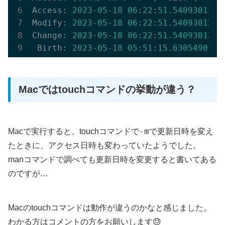
Access: 
2023
-05
-18
06
:
22
:
51.540930120
 
Modify: 
2023
-05
-18
06
:
22
:
51.540930120
 
Change: 
2023
-05
-18
06
:
22
:
51.540930120
 
 Birth: 
2023
-05
-18
05
:
51
:
15.630549071
 
Macではtouchコマンドの挙動が違う？
-m
Macで実行すると、touchコマンドで
で更新日時を変え
たときに、アクセス日時も変わっていたようでした。
manコマンドで調べても更新日時を変更すると書いてある
のですが…
Macのtouchコマンドは動作が違うのかなと感じました。
わかる方はコメントの方をお願いします😓