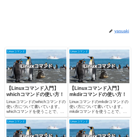
yasuaki
Linuxコマンド
Linuxコマンド
【Linuxコマンド入門】
【Linuxコマンド入門】
whichコマンドの使い方！
mkdirコマンドの使い方！
Linuxコマンドのwhichコマンドの
Linuxコマンドのmkdirコマンドの
使い方について書いています。
使い方について書いています。
whichコマンドを使うことで、コ
mkdirコマンドを使うことで、デ
マンドの実行パスを知ることがで
ィレクトリを作成することができ
きます。今回載せているコマンド
ます。今回載せているコマンドは
Linuxコマンド
Linuxコマンド
はUbuntuの22.04.2で確認しまし
Ubuntuの22.04.2で確認しまし
た！whichコマンドの使い方whi...
た！mkdirコマンドの使い方
mkdi...