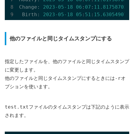
Change: 
2023
-05
-18
06
:
07
:
11.817587039
 
 Birth: 
2023
-05
-18
05
:
51
:
15.630549071
 
他のファイルと同じタイムスタンプにする
指定したファイルを、他のファイルと同じタイムスタンプ
に変更します。
-r
他のファイルと同じタイムスタンプにするときには
オ
プションを使います。
test.txt
ファイルのタイムスタンプは下記のように表示
されます。