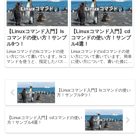
たりするときに使用しま...
した！rmコマンドの使い方rmコ
マンドを使...
【Linuxコマンド入門】ls
【Linuxコマンド入門】cd
コマンドの使い方！サンプ
コマンドの使い方！サンプ
ル9つ！
ル4選！
Linuxコマンドのlsコマンドの使
Linuxコマンドのcdコマンドの使
い方について書いています。lsコ
い方について書いています。簡単
マンドを使うと、指定したパスや
に使い方について、書いた後によ
カレントディレクトリのファイル
く使いそうなものなどをサンプル
やフォルダなどを確認することが
として4つ書きました。cdコマン
できます。MacやUbuntuなど、
ドはchange directoryの略称で、
Linux系のOSを使っているとよく
現在のディレクトリ(カレントデ
使うコマン...
ィレク...
【Linuxコマンド入門】lsコマンドの使い
方！サンプル9つ！
【Linuxコマンド入門】cdコマンドの使い
方！サンプル4選！