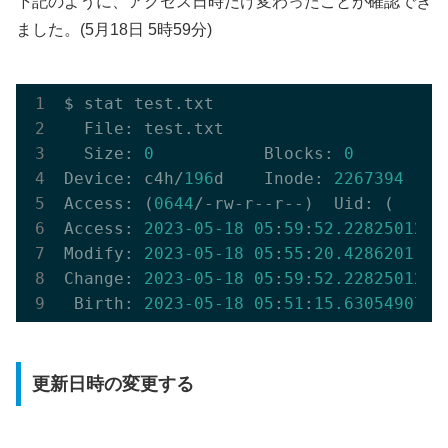
下記のように、アクセス日時だけ変わったことが確認でき
ました。(5月18日 5時59分)
$ stat test.txt 

  File: test.txt

  Size: 
0
           Blocks: 
0
         
Device: c4h/
196
d    Inode: 
2267394
    
Access: (
0644
/-rw-r--r--)  Uid: (    
0
Access: 
2023
-05
-18
05
:
59
:
52.228250128
 
Modify: 
2023
-05
-18
05
:
55
:
20.428620112
 
Change: 
2023
-05
-18
05
:
59
:
52.228250128
 
 Birth: 
2023
-05
-18
05
:
51
:
15.630549071
 
更新日時の変更する