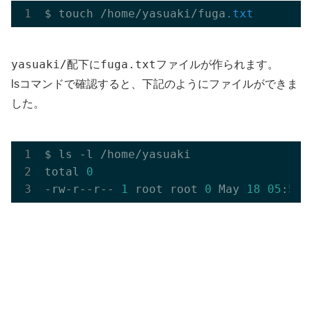
$ touch /home/yasuaki/fuga
.txt
yasuaki/
fuga.txt
配下に
ファイルが作られます。
lsコマンドで確認すると、下記のようにファイルができま
した。
$ ls -l /home/yasuaki

total 
0
-rw-r--r-- 
1
 root root 
0
 May 
18
05
:
57