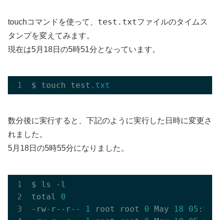
test.txt
touchコマンドを使って、
ファイルのタイムス
タンプを変えてみます。
現在は5月18日の5時51分となっています。
$ touch test
.txt
数分後に実行すると、下記のように実行した日時に変更さ
れました。
5月18日の5時55分になりました。
$ ls -l

total 
0
-rw-r--r-- 
1
 root root 
0
 May 
18
05
:
51
 