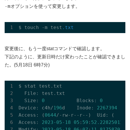
-m
オプションを使って変更します。
$ touch -m test
.txt
変更後に、もう一度statコマンドで確認します。
下記のように、更新日時だけ変わったことが確認できまし
た。(5月18日 6時7分)
$ stat test.txt

  File: test.txt

  Size: 
0
           Blocks: 
0
         
Device: c4h/
196
d    Inode: 
2267394
    
Access: (
0644
/-rw-r--r--)  Uid: (    
0
Access: 
2023
-05
-18
05
:
59
:
52.228250128
 
Modify: 
2023
-05
-18
06
:
07
:
11.817587039
 