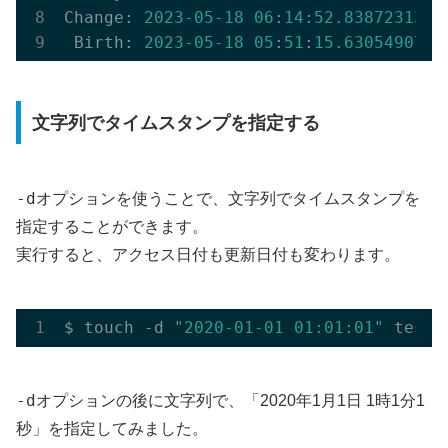
Change: 
2023
-05
-18
06
:
14
:
52.838723131
 
 Birth: 
2023
-05
-18
05
:
51
:
15.630549071
 
文字列でタイムスタンプを指定する
-d
オプションを使うことで、文字列でタイムスタンプを
指定することができます。
実行すると、アクセス日付も更新日付も変わります。
$ touch -d 
"2020-01-01 01:01:01"
 test
.
-d
オプションの後に文字列で、「2020年1月1日 1時1分1
秒」を指定してみました。