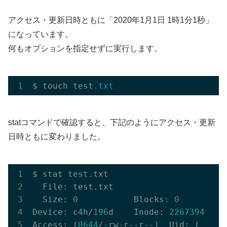
アクセス・更新日時ともに「2020年1月1日 1時1分1秒」
になっています。
何もオプションを指定せずに実行します。
$ touch test
.txt
statコマンドで確認すると、下記のようにアクセス・更新
日時ともに変わりました。
$ stat test.txt

  File: test.txt

  Size: 
0
           Blocks: 
0
         
Device: c4h/
196
d    Inode: 
2267394
    
Access: (
0644
/-rw-r--r--)  Uid: (    
0