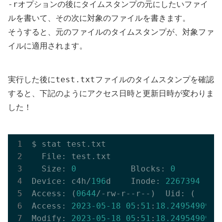
-r
オプションの後にタイムスタンプの元にしたいファイ
ルを書いて、その次に対象のファイルを書きます。
そうすると、元のファイルのタイムスタンプが、対象ファ
イルに適用されます。
test.txt
実行した後に
ファイルのタイムスタンプを確認
すると、下記のようにアクセス日時と更新日時が変わりま
した！
$ stat test.txt

  File: test.txt

  Size: 
0
           Blocks: 
0
         
Device: c4h/
196
d    Inode: 
2267394
    
Access: (
0644
/-rw-r--r--)  Uid: (    
0
Access: 
2023
-05
-18
05
:
51
:
18.249549094
 
Modify: 
2023
-05
-18
05
:
51
:
18.249549094
 