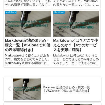
方法について書いています。それ
をまとめてみました。Markdown
ぞれの環境で実際に書いてみて、
の書き方の一覧については、こち
スクショを載せてみました。表を
らをご覧ください。改行はどうす
書く方法まず、表を書く方法で
る？Markdownで改行する場合
Markdown
Markdown
す。下記の2つの記号を使って、
は、行末にスペースを2つ入れま
Markdownの表を作ることができ
す。(下記ではわかりやすくとし
ます。1. |(バー...
ています）なん...
Markdown記法のまとめ・
Markdownとは？どこで使
構文一覧【VSCodeで10個
えるのか？【4つのサービ
の表示確認付き】
スを実際に確認】
Markdownをよく使うことがある
Markdownとは何なのかというこ
ので、構文をまとめてみました。
とと、どこで使えるのかをまとめ
Markdownを表示する環境によっ
てみました。どこで使えるのかの
て、使える書き方や違いが出てき
確認では、実際に書いてみて内容
ます。Qiita、Github、Backlog、
をスクショしてみました。
VSCodeなど、それぞれの環境で
Markdown(マークダウン)とは？
表示に差異があるみたいなの...
Wikipediaを確認すると、下記の
ように記載され...
Markdown記法のまとめ・構文一覧
【VSCodeで10個の表示確認付き】