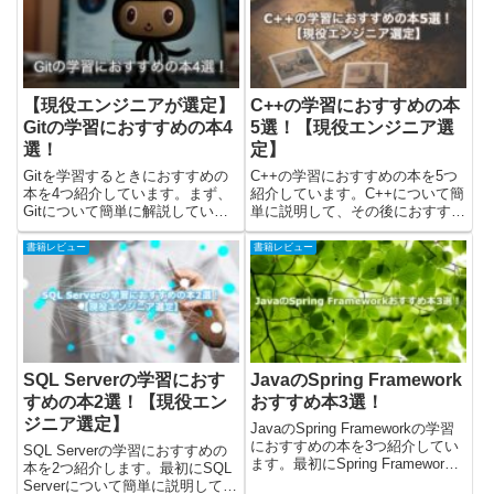
ので、確認してみてください。
まとめていますので、確認してみ
yasuaki筆者のC言語歴は、...
てください。※Amazo...
【現役エンジニアが選定】
C++の学習におすすめの本
Gitの学習におすすめの本4
5選！【現役エンジニア選
選！
定】
Gitを学習するときにおすすめの
C++の学習におすすめの本を5つ
本を4つ紹介しています。まず、
紹介しています。C++について簡
Gitについて簡単に解説していま
単に説明して、その後におすすめ
す。その後に、Gitを学習する時
の本を紹介しました。最後に
におすすめの本を紹介していま
C++を「どの本で学ぶのが良い
書籍レビュー
書籍レビュー
す。最後にそれぞれの本を、ター
か」の考察をまとめていますの
ミナル(CUI)・SorceTree(GUI)の
で、確認してみてください。
どちらの...
※Amazonのお試し読みでひとつ
ず...
SQL Serverの学習におす
JavaのSpring Framework
すめの本2選！【現役エン
おすすめ本3選！
ジニア選定】
JavaのSpring Frameworkの学習
におすすめの本を3つ紹介してい
SQL Serverの学習におすすめの
ます。最初にSpring Framework
本を2つ紹介します。最初にSQL
について簡単に説明して、その後
Serverについて簡単に説明して、