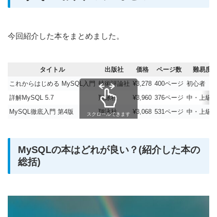
今回紹介した本をまとめました。
タイトル
出版社
価格
ページ数
難易度
これからはじめる MySQL入門
技術評論社
¥3,278
400ページ
初心者
詳解MySQL 5.7
翔泳社
¥3,960
376ページ
中・上級
MySQL徹底入門 第4版
翔泳社
¥3,068
531ページ
中・上級
スクロールできます
MySQLの本はどれが良い？(紹介した本の
総括)