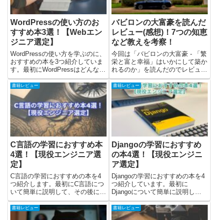
WordPressの使い方のお
バビロンの大富豪を読んだ
すすめ本3選！【Webエン
レビュー(感想)！7つの知恵
ジニア選定】
など教えを考察！
WordPressの使い方を学ぶのに、
今回は「バビロンの大富豪 - 「繁
おすすめの本を3つ紹介していま
栄と富と幸福」はいかにして築か
す。最初にWordPressはどんなも
れるのか」を読んだのでレビュー
のかを紹介してから、おすすめの
(感想)を書きました。本について
本の紹介に入っています。そし
と書かれていた教えの考察をした
書籍レビュー
書籍レビュー
て、最後に「どの本で学ぶのが良
後に、レビューを書いています。
いか」の考察をまとめました。筆
バビロンの大富豪についてバビロ
者はデザインはほ...
ンの大富豪はジョージ・S...
C言語の学習におすすめ本
Djangoの学習におすすめ
4選！【現役エンジニア選
の本4選！【現役エンジニ
定】
ア選定】
C言語の学習におすすめの本を4
Djangoの学習におすすめの本を4
つ紹介します。最初にC言語につ
つ紹介しています。最初に
いて簡単に説明して、その後にお
Djangoについて簡単に説明し
すすめの本を紹介しました。最後
て、その後におすすめの本を紹介
に、C言語を「どの本で学ぶのが
しました。最後にDjangoを「ど
書籍レビュー
書籍レビュー
良いか」の考察をまとめています
の本で学ぶのが良いか」の考察を