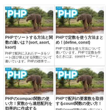
PHP
PHP
PHPでソートする方法と関
PHPで定数を使う方法まと
数の違いは？(sort, asort,
め！(define, const)
ksort)
PHPで定数を使う方法について
書いています。PHPで定数を作
PHPで配列に入れたデータをソ
るときには、constキーワードか
ート(並び替え)する関数について
define関数を使って定義すること
書いています。PHPの標準で用
ができます。載せているサンプル
意されている関数を使用して、ソ
コードについては、PHPのバー
ートの検証を行ってみています。
PHP
PHP
ジョン8.1.12を使って検証してい
ここで、使用してみた関数は下記
ます。それでは...
になります。（公式を確認してシ
ンプルなものだけ検証してみま...
PHPのcompact関数の使
PHPで配列の要素数を取得
い方！変数から連想配列を
するcount関数の使い方！
効率的に作成する
PHPのcount関数の使い方につい