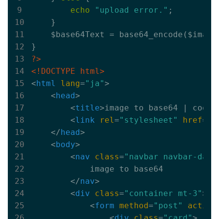
echo
"upload error."
;

    }

    $base64Text = base64_encode($image)
?>
<!DOCTYPE html>
<
html
lang
=
"ja"
>
<
head
>
<
title
>
image to base64 | codel
<
link
rel
=
"stylesheet"
href
=
"h
</
head
>
<
body
>
<
nav
class
=
"navbar navbar-dark
            image to base64

</
nav
>
<
div
class
=
"container mt-3"
>
<
form
method
=
"post"
action
<
div
class
=
"card"
>