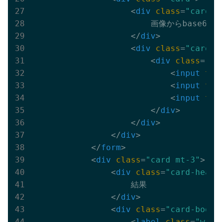
<
div
class
=
"card-h
                        画像からbase64
</
div
>
<
div
class
=
"card-b
<
div
class
=
"fo
<
input
typ
<
input
typ
<
input
typ
</
div
>
</
div
>
</
div
>
</
form
>
<
div
class
=
"card mt-3"
>
<
div
class
=
"card-heade
                    結果

</
div
>
<
div
class
=
"card-body"
<
label
class
=
"w-10