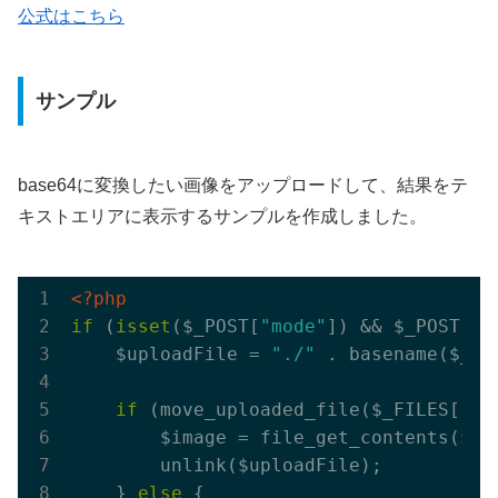
公式はこちら
サンプル
base64に変換したい画像をアップロードして、結果をテ
キストエリアに表示するサンプルを作成しました。
<?php
if
 (
isset
($_POST[
"mode"
]) && $_POST[
"m
    $uploadFile = 
"./"
 . basename($_FI
if
 (move_uploaded_file($_FILES[
'im
        $image = file_get_contents($upl
        unlink($uploadFile);

    } 
else
 {
