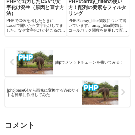
PHPで出力したCSVで文
PHPのarray_filterの使い
字化け発生（原因と直す方
方！配列の要素をフィルタ
法）
リング
PHPでCSVを出したときに、
PHPのarray_filter関数について書
Excelで開いたら文字化けしてま
いています。array_filter関数は、
した。なぜ文字化けが起こるのか
コールバック関数を使用して配列
と、「Excelで表示できるCSVフ
の要素をフィルタリングし、条件
ァイル」を出力する方法などを書
を満たす要素のみを含む新しい配
いています。サンプルコードには
列を返します。この関数を使う
PHPのバージョン8を使って検証
と、配列から特定の条件に合致す
しています。Exc...
る...
phpでメソッドチェーンを書いてみる！
[php]base64から画像に変換するWebサイ
トを簡単に作成してみた
コメント