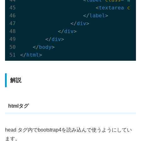
<
textarea
clas
</
label
>
</
div
>
</
div
>
</
div
>
</
body
>
</
html
>
解説
htmlタグ
head タグ内でbootstrap4を読み込んで使うようにしてい
ます。