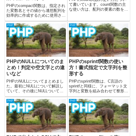
て書いています。count関数の主
PHPのcompact関数は、指定され
な使い方は、配列の要素の数を数
た変数名とその値から連想配列を
える場合に、よく使用します。使
効率的に作成するために使用され
い方の説明の後に、簡単なサンプ
ます。特に、複数の変数をまとめ
ルコードを3パターン書いている
て関数に渡したい場合や、テンプ
PHP
PHP
ので確認してみてください。コー
レートシステムに変数を引き渡す
ドは、PHPバージョ...
際など、コードを簡潔に保ちたい
場合に非常に便利です。...
PHPのNULLについてのま
PHPのsprintf関数の使い
とめ！判定や空文字との違
方！書式指定で文字列を整
いなど
形する
PHPのNULLについてまとめまし
PHPのsprintf関数は、C言語の
た。最初にNULLについて解説し
sprintfと同様に、フォーマット文
ていて、その後にNULLついて下
字列と変数を組み合わせて整形済
記のことを書いています。・
みの文字列を生成します。この関
NULLの判定(比較)について・
数を使用することで、指定された
PHP
PHP
NULLと空文字の違い・NULL合体
書式文字列に基づいて「変数を整
演算子についてPHPのNULLと
形し、新しい文字列を生成する」
は？PHPのNU...
ために使用され...