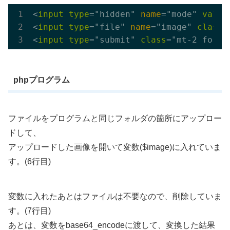
<
input
type
="hidden" 
name
="mode" 
value
<
input
type
="file" 
name
="image" 
class
=
<
input
type
="submit" 
class
="mt-2 form-
phpプログラム
ファイルをプログラムと同じフォルダの箇所にアップロー
ドして、
アップロードした画像を開いて変数($image)に入れていま
す。(6行目)
変数に入れたあとはファイルは不要なので、削除していま
す。(7行目)
あとは、変数をbase64_encodeに渡して、変換した結果